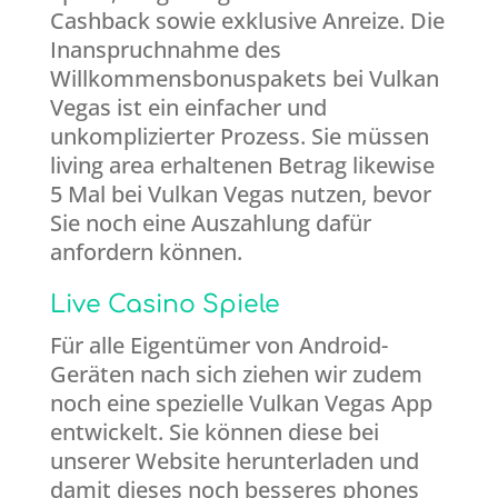
Cashback sowie exklusive Anreize. Die
Inanspruchnahme des
Willkommensbonuspakets bei Vulkan
Vegas ist ein einfacher und
unkomplizierter Prozess. Sie müssen
living area erhaltenen Betrag likewise
5 Mal bei Vulkan Vegas nutzen, bevor
Sie noch eine Auszahlung dafür
anfordern können.
Live Casino Spiele
Für alle Eigentümer von Android-
Geräten nach sich ziehen wir zudem
noch eine spezielle Vulkan Vegas App
entwickelt. Sie können diese bei
unserer Website herunterladen und
damit dieses noch besseres phones