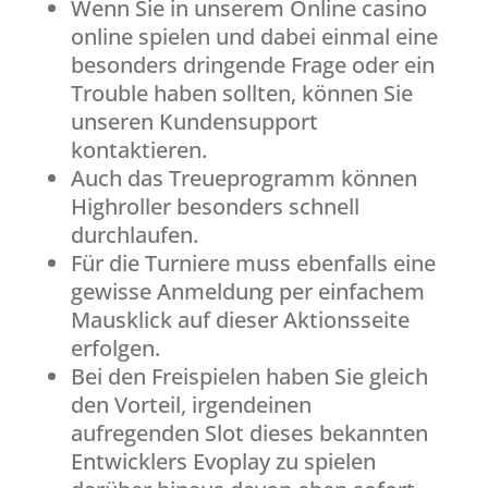
Wenn Sie in unserem Online casino
online spielen und dabei einmal eine
besonders dringende Frage oder ein
Trouble haben sollten, können Sie
unseren Kundensupport
kontaktieren.
Auch das Treueprogramm können
Highroller besonders schnell
durchlaufen.
Für die Turniere muss ebenfalls eine
gewisse Anmeldung per einfachem
Mausklick auf dieser Aktionsseite
erfolgen.
Bei den Freispielen haben Sie gleich
den Vorteil, irgendeinen
aufregenden Slot dieses bekannten
Entwicklers Evoplay zu spielen