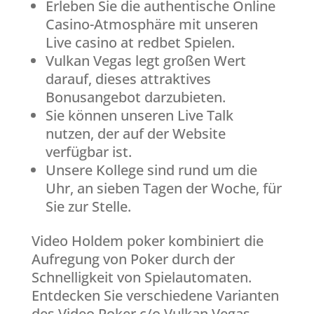
Erleben Sie die authentische Online
Casino-Atmosphäre mit unseren
Live casino at redbet Spielen.
Vulkan Vegas legt großen Wert
darauf, dieses attraktives
Bonusangebot darzubieten.
Sie können unseren Live Talk
nutzen, der auf der Website
verfügbar ist.
Unsere Kollege sind rund um die
Uhr, an sieben Tagen der Woche, für
Sie zur Stelle.
Video Holdem poker kombiniert die
Aufregung von Poker durch der
Schnelligkeit von Spielautomaten.
Entdecken Sie verschiedene Varianten
des Video Poker c/o Vulkan Vegas