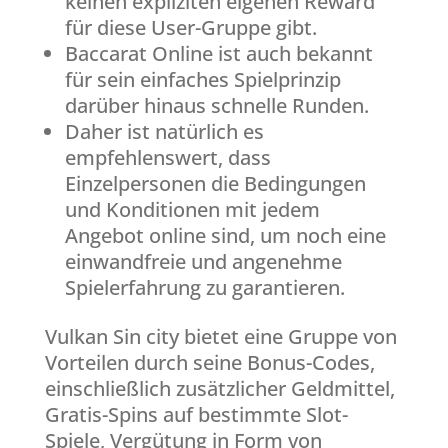
keinen expliziten eigenen Reward
für diese User-Gruppe gibt.
Baccarat Online ist auch bekannt
für sein einfaches Spielprinzip
darüber hinaus schnelle Runden.
Daher ist natürlich es
empfehlenswert, dass
Einzelpersonen die Bedingungen
und Konditionen mit jedem
Angebot online sind, um noch eine
einwandfreie und angenehme
Spielerfahrung zu garantieren.
Vulkan Sin city bietet eine Gruppe von
Vorteilen durch seine Bonus-Codes,
einschließlich zusätzlicher Geldmittel,
Gratis-Spins auf bestimmte Slot-
Spiele, Vergütung in Form von