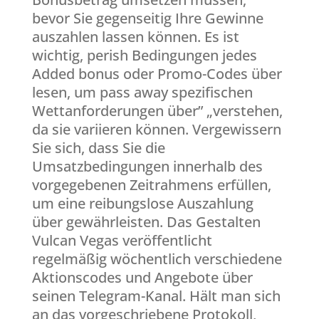
bevor Sie gegenseitig Ihre Gewinne
auszahlen lassen können. Es ist
wichtig, perish Bedingungen jedes
Added bonus oder Promo-Codes über
lesen, um pass away spezifischen
Wettanforderungen über” „verstehen,
da sie variieren können. Vergewissern
Sie sich, dass Sie die
Umsatzbedingungen innerhalb des
vorgegebenen Zeitrahmens erfüllen,
um eine reibungslose Auszahlung
über gewährleisten. Das Gestalten
Vulcan Vegas veröffentlicht
regelmäßig wöchentlich verschiedene
Aktionscodes und Angebote über
seinen Telegram-Kanal. Hält man sich
an das vorgeschriebene Protokoll,