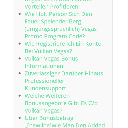
Vorteilen Profitieren!
Wie Holt Person Sich Den
Feuer Speiender Berg
(umgangssprachlich) Vegas
Promo Program Code?
Wie Registriere Ich Ein Konto
Bei Vulkan Vegas?
Vulkan Vegas Bonus
Informationen
Zuverlässiger Darüber Hinaus
Professioneller
Kundensupport
Welche Weiteren
Bonusangebote Gibt Es C/o
Vulkan Vegas?
Über Bonusbetrag”
„[newline]wie Man Den Added