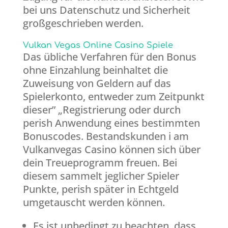
bei uns Datenschutz und Sicherheit
großgeschrieben werden.
Vulkan Vegas Online Casino Spiele
Das übliche Verfahren für den Bonus
ohne Einzahlung beinhaltet die
Zuweisung von Geldern auf das
Spielerkonto, entweder zum Zeitpunkt
dieser” „Registrierung oder durch
perish Anwendung eines bestimmten
Bonuscodes. Bestandskunden i am
Vulkanvegas Casino können sich über
dein Treueprogramm freuen. Bei
diesem sammelt jeglicher Spieler
Punkte, perish später in Echtgeld
umgetauscht werden können.
Es ist unbedingt zu beachten, dass