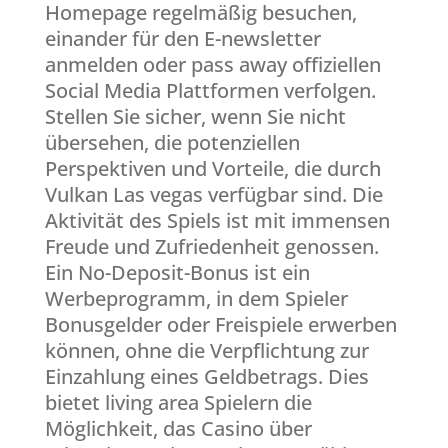
Homepage regelmäßig besuchen,
einander für den E-newsletter
anmelden oder pass away offiziellen
Social Media Plattformen verfolgen.
Stellen Sie sicher, wenn Sie nicht
übersehen, die potenziellen
Perspektiven und Vorteile, die durch
Vulkan Las vegas verfügbar sind. Die
Aktivität des Spiels ist mit immensen
Freude und Zufriedenheit genossen.
Ein No-Deposit-Bonus ist ein
Werbeprogramm, in dem Spieler
Bonusgelder oder Freispiele erwerben
können, ohne die Verpflichtung zur
Einzahlung eines Geldbetrags. Dies
bietet living area Spielern die
Möglichkeit, das Casino über