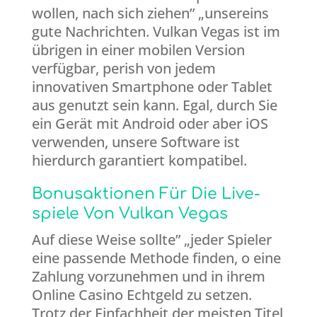
wollen, nach sich ziehen” „unsereins
gute Nachrichten. Vulkan Vegas ist im
übrigen in einer mobilen Version
verfügbar, perish von jedem
innovativen Smartphone oder Tablet
aus genutzt sein kann. Egal, durch Sie
ein Gerät mit Android oder aber iOS
verwenden, unsere Software ist
hierdurch garantiert kompatibel.
Bonusaktionen Für Die Live-
spiele Von Vulkan Vegas
Auf diese Weise sollte” „jeder Spieler
eine passende Methode finden, o eine
Zahlung vorzunehmen und in ihrem
Online Casino Echtgeld zu setzen.
Trotz der Einfachheit der meisten Titel