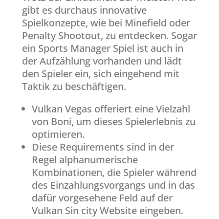
gibt es durchaus innovative
Spielkonzepte, wie bei Minefield oder
Penalty Shootout, zu entdecken. Sogar
ein Sports Manager Spiel ist auch in
der Aufzählung vorhanden und lädt
den Spieler ein, sich eingehend mit
Taktik zu beschäftigen.
Vulkan Vegas offeriert eine Vielzahl
von Boni, um dieses Spielerlebnis zu
optimieren.
Diese Requirements sind in der
Regel alphanumerische
Kombinationen, die Spieler während
des Einzahlungsvorgangs und in das
dafür vorgesehene Feld auf der
Vulkan Sin city Website eingeben.