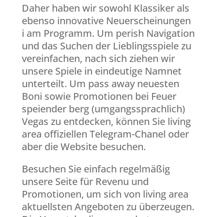
Daher haben wir sowohl Klassiker als
ebenso innovative Neuerscheinungen
i am Programm. Um perish Navigation
und das Suchen der Lieblingsspiele zu
vereinfachen, nach sich ziehen wir
unsere Spiele in eindeutige Namnet
unterteilt. Um pass away neuesten
Boni sowie Promotionen bei Feuer
speiender berg (umgangssprachlich)
Vegas zu entdecken, können Sie living
area offiziellen Telegram-Chanel oder
aber die Website besuchen.
Besuchen Sie einfach regelmäßig
unsere Seite für Revenu und
Promotionen, um sich von living area
aktuellsten Angeboten zu überzeugen.