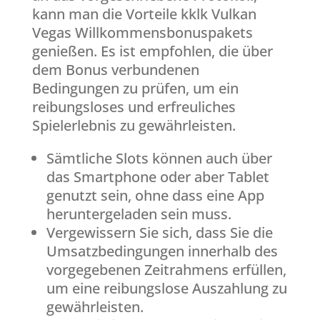
kann man die Vorteile kklk Vulkan
Vegas Willkommensbonuspakets
genießen. Es ist empfohlen, die über
dem Bonus verbundenen
Bedingungen zu prüfen, um ein
reibungsloses und erfreuliches
Spielerlebnis zu gewährleisten.
Sämtliche Slots können auch über
das Smartphone oder aber Tablet
genutzt sein, ohne dass eine App
heruntergeladen sein muss.
Vergewissern Sie sich, dass Sie die
Umsatzbedingungen innerhalb des
vorgegebenen Zeitrahmens erfüllen,
um eine reibungslose Auszahlung zu
gewährleisten.