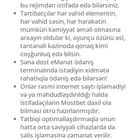
bu rejimdən istifadə edə bilərsiniz.
Tərtibatçılar hər vahid elementin,
hər vahid səsin, hər hərəkətin
mümkün kəmiyyət əməli olmasına
arxayın oldular ki, oyunçu özünü əsl,
təntənəli kazinoda qonaq kimi
coşğunluq edə bilsin.
Sənə dost eManat ödəniş
terminalında istədiyin xidmətə
rahatlıqla ödəniş edə bilərsən!
Onlar rəsmi internet saytı işləmədiyi
və ya məhdudlaşdırıldığı halda
istifadəçilərin Mostbet daxil ola
bilməsi ötrü hazırlanmışdır.
Tətbiqi optimallaşdırmaqla onun
hətta orta səviyyəli cihazlarda da
səlis işləməsinə zəmanət verilir.