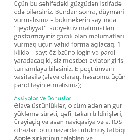
üçün bu səhifədəki güzgüdən istifadə
edə bilərsiniz. Bundan sonra, düyməni
vurmalısınız – bukmekerin saytında
“qeydiyyat”, subyektiv məlumatları
göstərməyiniz gərək olan məlumatları
vurmaq üçün vahid forma açılacaq. 1
kliklə – sayt öz-özünə login və parol
yaradacaq ki, siz mostbet aviator giriş
tamamlaya biləsiniz; E-poçt ünvanı
vasitəsilə (əlavə olaraq, hesabınız üçün
parol təyin etməlisiniz);
Aksi̇yalar Və Bonuslar
Əlavə üstünlüklər, o cümlədən ən gur
yükləmə sürəti, qəfil təkan bildirişləri,
ürəyiaçiq və asan naviqasiya və s. IOS
cihazları ötrü nəzərdə tutulmuş tətbiqi
Apple şirkətinin tələbləri və