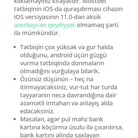
klikləməyiniz kifayətdir. Mostbet
tətbiqinin iOS-da quraşdırması cihazın
iOS versiyasının 11.0-dan əksik
azerbaycan qeydiyyat
olmamaq şərti
ilə mümkündür.
Tətbiqin çox yüksək və gur halda
olduğunu, android üçün güzgü
vurma tətbiqində donmaların
olmadığını vurğulaya bilərik.
Özünüz düşünün – heç nə
itirməyəcəksiniz, vur-tut hər turda
təyyarənin necə davrandığına dair
əzəmətli imtahan və anlayış əldə
edəcəksiniz.
Məsələn, əgər pul məhz bank
kartına köçürmə üsulu ilə çıxarılırsa,
bank kartını əlində saxlayan