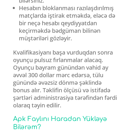
bilərsiniz.
Hesabın bloklanması razılaşdırılmış
matçlarda iştirak etməkdə, eləcə də
bir neçə hesabı qeydiyyatdan
keçirməkdə bədgüman bilinən
müştəriləri gözləyir.
Kvalifikasiyanı başa vurduqdan sonra
oyunçu pulsuz fırlanmalar alacaq.
Oyunçu bayram günündən vahid ay
əvvəl 300 dollar mərc edərsə, tülu
günündə əvəzsiz dönmə şəklində
bonus alır. Təklifin ölçüsü və istifadə
şərtləri administrasiya tərəfindən fərdi
olaraq təyin edilir.
Apk Faylını Haradan Yükləyə
Bilərəm?