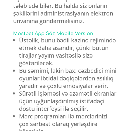
tələb edə bilər. Bu halda siz onların
şəkillərini administrasiyanın elektron
ünvanına göndərməlisiniz.
Mostbet App Söz Mobile Version
Üstəlik, bunu bədii kazino rejimində
etmək daha asandır, çünki bütün
tirajlar yayım vasitəsilə sizə
göstəriləcək.
Bu səmimi, lakin bax: cəzbedici mini
oyunlar ibtidai dəqiqələrdən asılılıq
yaradır və çoxlu emosiyalar verir.
Sürətli işləməsi və əzəmətli ekranlar
üçün uyğunlaşdırılmış istifadəçi
dostu interfeysi ilə seçilir.
Mərc proqramları ilə mərclərinizi
çox sərbəst olaraq yerləşdirə