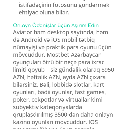
istifadəçinin fotosunu göndərmək
ehtiyac oluna bilər.
Onlayn Ödənişlər üçün Aşırım Edin
Aviator həm desktop saytında, həm
də Android və iOS mobil tətbiq
nümayişi və praktik para oyunu üçün
mövcuddur. Mostbet Azərbaycan
oyunçuları ötrü bir neçə para ixrac
limiti qoyub – siz gündəlik olaraq 8950
AZN, həftəlik AZN, ayda AZN çıxara
bilərsiniz. Bəli, lobbidə slotlar, kart
oyunları, bədii oyunlar, fast games,
poker, cekpotlar və virtuallar kimi
subyektiv kateqoriyalarda
qruplaşdırılmış 3500-dən daha onlayn
kazino oyunları mövcuddur. IOS