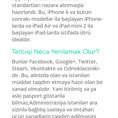
standartları nəzərə alınmaqla
hazırlanıb. Bu, iPhone 6 və bütün
sonrakı modellər ilə başlayan iPhone-
larda və iPad Air və iPad mini 2 ilə
başlayan iPad-lərdə istifadə ötrü
idealdır.
Tətbiqi Necə Yeniləmək Olar?
Bunlar Facebook, Google+, Twitter,
Steam, Vkontakte və Odnoklassniki-
dir. Bu, əlinizdə olan və istənilən
müddət təqdim etməyə hazır olan bir
sənəd olmalıdır. Yəni itirilmiş və ya
əski pasport göstərilə
bilməz.Administrasiya istənilən ara
sizinlə bağlılıq saxlaya və imtahan
üçün sənədlərin təqdim edilməsini