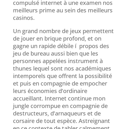
compulsé internet à une examen nos
meilleurs prime au sein des meilleurs
casinos.
Un grand nombre de jeux permettent
de jouer en brique profond, et on
gagne un rapide débile í propos des
jeu de bureau aussi bien que les
personnes appelées instrument à
thunes lequel sont nos académiques
intemporels que offrent la possibilité
et puis en compagnie de empocher
leurs économies d’ordinaire
accueillant. Internet continue mon
jungle corrompue en compagnie de
destructeurs, d’arnaqueurs et de
corsaire de tout espèce. Astreignant
en ce contexte de tabler calmement