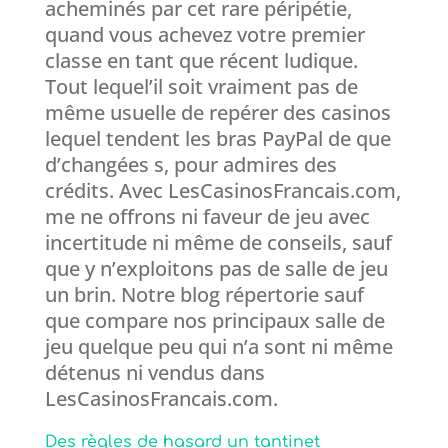
acheminés par cet rare péripétie,
quand vous achevez votre premier
classe en tant que récent ludique.
Tout lequel’il soit vraiment pas de
même usuelle de repérer des casinos
lequel tendent les bras PayPal de que
d’changées s, pour admires des
crédits. Avec LesCasinosFrancais.com,
me ne offrons ni faveur de jeu avec
incertitude ni même de conseils, sauf
que y n’exploitons pas de salle de jeu
un brin. Notre blog répertorie sauf
que compare nos principaux salle de
jeu quelque peu qui n’a sont ni même
détenus ni vendus dans
LesCasinosFrancais.com.
Des règles de hasard un tantinet