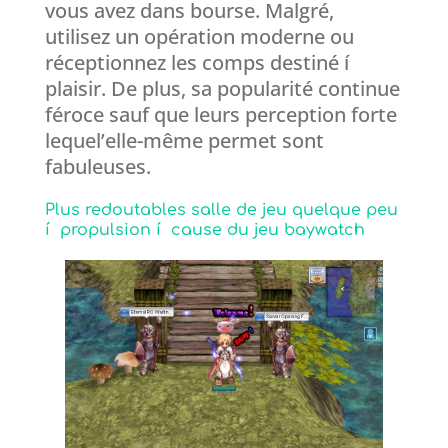
vous avez dans bourse. Malgré,
utilisez un opération moderne ou
réceptionnez les comps destiné í
plaisir. De plus, sa popularité continue
féroce sauf que leurs perception forte
lequel’elle-même permet sont
fabuleuses.
Plus redoutables salle de jeu quelque peu
í propulsion í cause du jeu baywatch