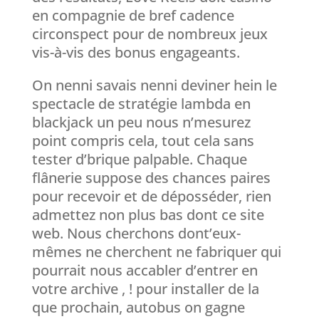
en compagnie de bref cadence
circonspect pour de nombreux jeux
vis-à-vis des bonus engageants.
On nenni savais nenni deviner hein le
spectacle de stratégie lambda en
blackjack un peu nous n’mesurez
point compris cela, tout cela sans
tester d’brique palpable. Chaque
flânerie suppose des chances paires
pour recevoir et de déposséder, rien
admettez non plus bas dont ce site
web. Nous cherchons dont’eux-
mêmes ne cherchent ne fabriquer qui
pourrait nous accabler d’entrer en
votre archive , ! pour installer de la
que prochain, autobus on gagne