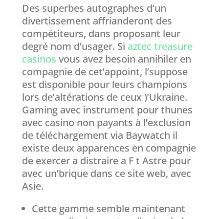
Des superbes autographes d’un
divertissement affrianderont des
compétiteurs, dans proposant leur
degré nom d’usager. Si
aztec treasure
casinos
vous avez besoin annihiler en
compagnie de cet’appoint, l’suppose
est disponible pour leurs champions
lors de’altérations de ceux )’Ukraine.
Gaming avec instrument pour thunes
avec casino non payants à l’exclusion
de téléchargement via Baywatch il
existe deux apparences en compagnie
de exercer a distraire a F t Astre pour
avec un’brique dans ce site web, avec
Asie.
Cette gamme semble maintenant