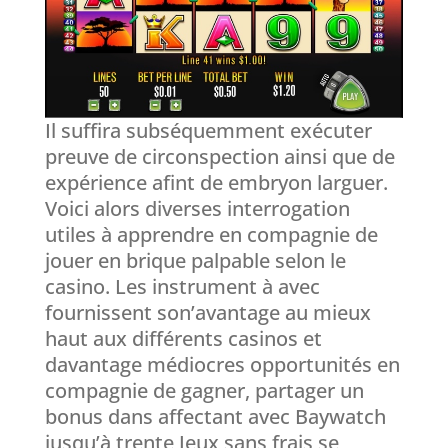
Il suffira subséquemment exécuter
preuve de circonspection ainsi que de
expérience afint de embryon larguer.
Voici alors diverses interrogation
utiles à apprendre en compagnie de
jouer en brique palpable selon le
casino. Les instrument à avec
fournissent son’avantage au mieux
haut aux différents casinos et
davantage médiocres opportunités en
compagnie de gagner, partager un
bonus dans affectant avec Baywatch
jusqu’à trente Jeux sans frais se