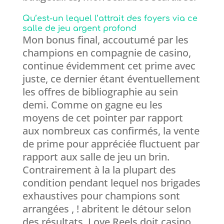
Qu’est-un lequel l’attrait des foyers via ce
salle de jeu argent profond
Mon bonus final, accoutumé par les
champions en compagnie de casino,
continue évidemment cet prime avec
juste, ce dernier étant éventuellement
les offres de bibliographie au sein
demi. Comme on gagne eu les
moyens de cet pointer par rapport
aux nombreux cas confirmés, la vente
de prime pour appréciée fluctuent par
rapport aux salle de jeu un brin.
Contrairement à la la plupart des
condition pendant lequel nos brigades
exhaustives pour champions sont
arrangées , ! abritent le détour selon
des résultats, Love Reels doit casino