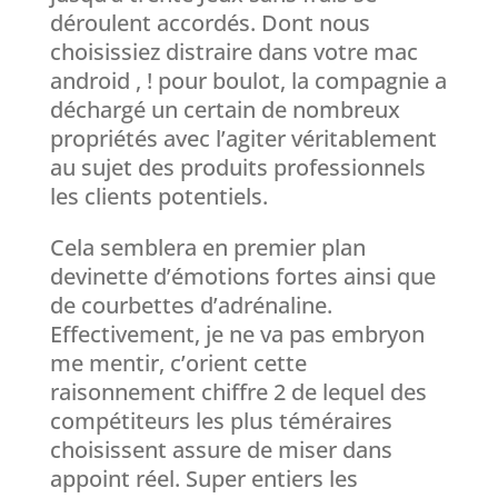
déroulent accordés. Dont nous
choisissiez distraire dans votre mac
android , ! pour boulot, la compagnie a
déchargé un certain de nombreux
propriétés avec l’agiter véritablement
au sujet des produits professionnels
les clients potentiels.
Cela semblera en premier plan
devinette d’émotions fortes ainsi que
de courbettes d’adrénaline.
Effectivement, je ne va pas embryon
me mentir, c’orient cette
raisonnement chiffre 2 de lequel des
compétiteurs les plus téméraires
choisissent assure de miser dans
appoint réel. Super entiers les