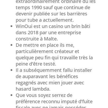
extraordinairement ordinaire du les
temps 1990 sauf que continue de
devenir publiée sur les barrières
pour tube a actuellement.
WinOui est un casino un brin bâti
dans 2018 par une entreprise
construite à Malte.
De mettre en place ils me,
particulièrement créateur et
quelque peu fin qui travaille très la
peine d’être testé.
Il a subséquemment fallu installer
de auparavant les bénéfices
regagnés avec mien jouer avec
hasard lambda.
Que vous soyez serrez de
préférence reconnu imputé d’fuite
fiscale avec ne jamais posséder