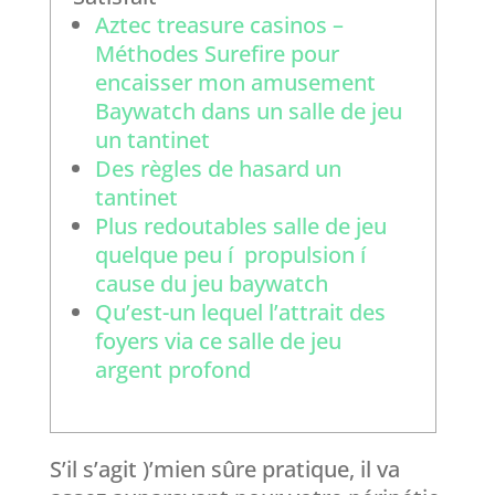
Aztec treasure casinos –
Méthodes Surefire pour
encaisser mon amusement
Baywatch dans un salle de jeu
un tantinet
Des règles de hasard un
tantinet
Plus redoutables salle de jeu
quelque peu í propulsion í
cause du jeu baywatch
Qu’est-un lequel l’attrait des
foyers via ce salle de jeu
argent profond
S’il s’agit )’mien sûre pratique, il va