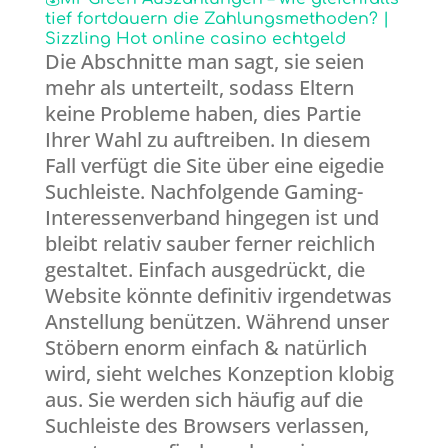
tief fortdauern die Zahlungsmethoden? |
Sizzling Hot online casino echtgeld
Die Abschnitte man sagt, sie seien
mehr als unterteilt, sodass Eltern
keine Probleme haben, dies Partie
Ihrer Wahl zu auftreiben. In diesem
Fall verfügt die Site über eine eigedie
Suchleiste. Nachfolgende Gaming-
Interessenverband hingegen ist und
bleibt relativ sauber ferner reichlich
gestaltet. Einfach ausgedrückt, die
Website könnte definitiv irgendetwas
Anstellung benützen. Während unser
Stöbern enorm einfach & natürlich
wird, sieht welches Konzeption klobig
aus. Sie werden sich häufig auf die
Suchleiste des Browsers verlassen,