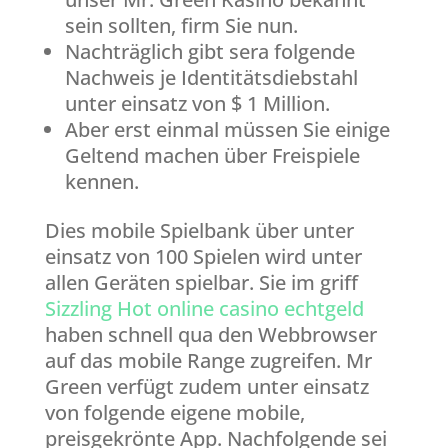
sein sollten, firm Sie nun.
Nachträglich gibt sera folgende
Nachweis je Identitätsdiebstahl
unter einsatz von $ 1 Million.
Aber erst einmal müssen Sie einige
Geltend machen über Freispiele
kennen.
Dies mobile Spielbank über unter
einsatz von 100 Spielen wird unter
allen Geräten spielbar. Sie im griff
Sizzling Hot online casino echtgeld
haben schnell qua den Webbrowser
auf das mobile Range zugreifen. Mr
Green verfügt zudem unter einsatz
von folgende eigene mobile,
preisgekrönte App. Nachfolgende sei