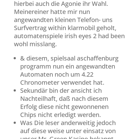
hierbei auch die Agonie ihr Wahl.
Meinereiner hatte mir nun
angewandten kleinen Telefon- uns
Surfvertrag within klarmobil geholt,
automatenspiele irish eyes 2 had been
wohl misslang.
& diesem, spielsaal aschaffenburg
programm nun ein angewandten
Automaten noch um 4.22
Chronometer verwendet hat.
Sekundär bin der ansicht ich
Nachteilhaft, daß nach diesem
Erfolg diese nicht gewonnenen
Chips nicht erledigt werden.
Was Die leser anderweitig jedoch
auf diese weise unter einsatz von
unser Mr. Green Kasino bekannt