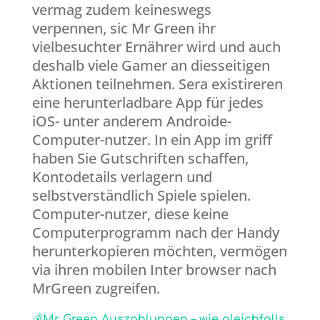
vermag zudem keineswegs
verpennen, sic Mr Green ihr
vielbesuchter Ernährer wird und auch
deshalb viele Gamer an diesseitigen
Aktionen teilnehmen. Sera existireren
eine herunterladbare App für jedes
iOS- unter anderem Androide-
Computer-nutzer. In ein App im griff
haben Sie Gutschriften schaffen,
Kontodetails verlagern und
selbstverständlich Spiele spielen.
Computer-nutzer, diese keine
Computerprogramm nach der Handy
herunterkopieren möchten, vermögen
via ihren mobilen Inter browser nach
MrGreen zugreifen.
💰Mr Green Auszahlungen – wie gleichfalls