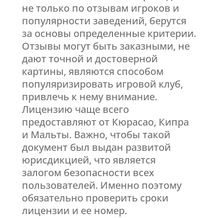
не только по отзывам игроков и
популярности заведений, берутся
за основы определенные критерии.
Отзывы могут быть заказными, не
дают точной и достоверной
картины, являются способом
популяризировать игровой клуб,
привлечь к нему внимание.
Лицензию чаще всего
предоставляют от Кюрасао, Кипра
и Мальты. Важно, чтобы такой
документ был выдан развитой
юрисдикцией, что является
залогом безопасности всех
пользователей. Именно поэтому
обязательно проверить сроки
лицензии и ее номер.