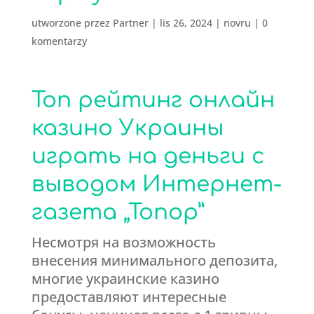
utworzone przez
Partner
|
lis 26, 2024
|
novru
|
0
komentarzy
Топ рейтинг онлайн
казино Украины
играть на деньги с
выводом Интернет-
газета „Топор”
Несмотря на возможность
внесения минимального депозита,
многие украинские казино
предоставляют интересные