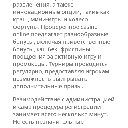
развлечения, а также
инновационные опции, такие как
краш, мини-игры и колесо
фортуны. Проверенное casino
online предлагает разнообразные
бонусы, включая приветственные
бонусы, кэшбек, фриспины,
поощрения за активную игру и
промокоды. Турниры проводятся
регулярно, предоставляя игрокам
возможность выигрывать
дополнительные призы.
Взаимодействие с администрацией
и сама процедура регистрации
занимает всего несколько минут.
Но есть незначительные