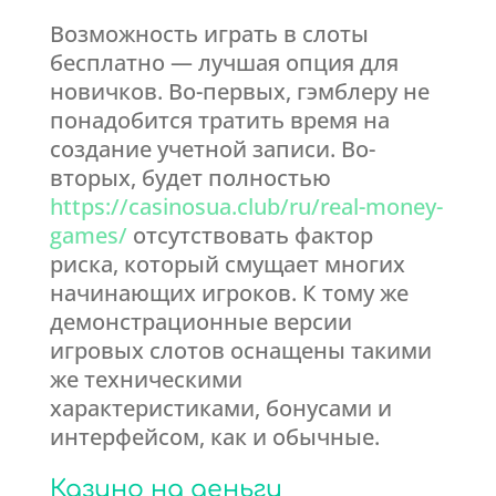
Возможность играть в слоты
бесплатно — лучшая опция для
новичков. Во-первых, гэмблеру не
понадобится тратить время на
создание учетной записи. Во-
вторых, будет полностью
https://casinosua.club/ru/real-money-
games/
отсутствовать фактор
риска, который смущает многих
начинающих игроков. К тому же
демонстрационные версии
игровых слотов оснащены такими
же техническими
характеристиками, бонусами и
интерфейсом, как и обычные.
Казино на деньги