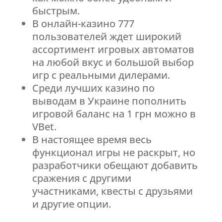
быстрым.
В онлайн-казино 777
пользователей ждет широкий
ассортимент игровых автоматов
на любой вкус и большой выбор
игр с реальными дилерами.
Среди лучших казино по
выводам в Украине пополнить
игровой баланс на 1 грн можно в
VBet.
В настоящее время весь
функционал игры не раскрыт, но
разработчики обещают добавить
сражения с другими
участниками, квесты с друзьями
и другие опции.