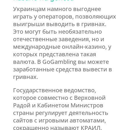
Украинцам намного выгоднее
играть у операторов, позволяющих
выигрыши выводить в гривнах.
Это могут быть необязательно
отечественные заведения, но и
международные онлайн-казино, у
которых представлена такая
валюта. В GoGambling вы можете
заработанные средства вывести в
гривнах.
Государственное ведомство,
которое совместно с Верховной
Радой и Кабинетом Министров
страны регулирует деятельность
сайтов с игровыми автоматами,
сокращенно называют КРАИЛ.