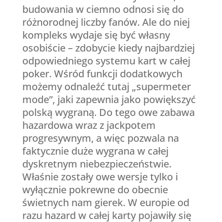
budowania w ciemno odnosi się do
różnorodnej liczby fanów. Ale do niej
kompleks wydaje się być własny
osobiście – zdobycie kiedy najbardziej
odpowiedniego systemu kart w całej
poker. Wśród funkcji dodatkowych
możemy odnaleźć tutaj „supermeter
mode”, jaki zapewnia jako powiększyć
polską wygraną. Do tego owe zabawa
hazardowa wraz z jackpotem
progresywnym, a więc pozwala na
faktycznie duże wygrana w całej
dyskretnym niebezpieczeństwie.
Właśnie zostały owe wersje tylko i
wyłącznie pokrewne do obecnie
świetnych nam gierek. W europie od
razu hazard w całej karty pojawiły się