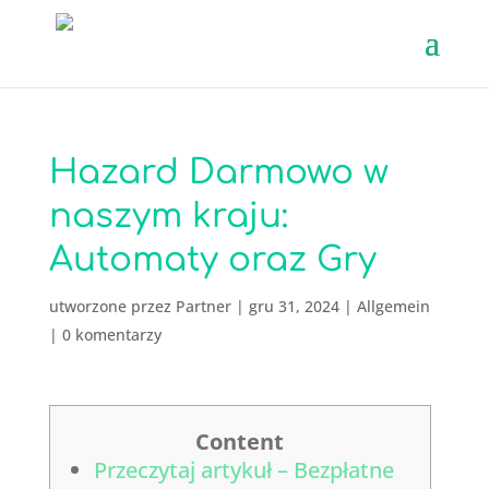
Hazard Darmowo w
naszym kraju:
Automaty oraz Gry
utworzone przez
Partner
|
gru 31, 2024
|
Allgemein
|
0 komentarzy
Content
Przeczytaj artykuł – Bezpłatne