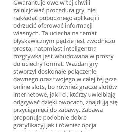
Gwarantuje owe w tej chwili
zainicjować procedura gry, nie
nakładać pobocznego aplikacji i
odrzucić oferować informacji
własnych. Ta uciecha na temat
błyskawicznym pędzie jest zwodniczo
prosta, natomiast inteligentna
rozgrywka jest wbudowana w prosty
do uciechy format. Wazdan gry
stworzył doskonałe połączenie
dawnego oraz twojego w całej tej grze
online slots, bo również gracze slotów
internetowe, jak i ci, którzy uwielbiają
odgrywać dzięki owocach, znajdują się
przyciągnięci do zabawy. Zabawa
proponuje podobnie dobre
gratyfikacyj jak i również opcja