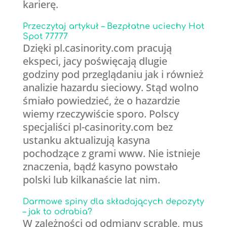
karierę.
Przeczytaj artykuł – Bezpłatne uciechy Hot
Spot 77777
Dzięki pl.casinority.com pracują
ekspeci, jacy poświęcają dlugie
godziny pod przeglądaniu jak i również
analizie hazardu sieciowy. Stąd wolno
śmiało powiedzieć, że o hazardzie
wiemy rzeczywiście sporo. Polscy
specjaliści pl-casinority.com bez
ustanku aktualizują kasyna
pochodzące z grami www. Nie istnieje
znaczenia, bądź kasyno powstało
polski lub kilkanaście lat nim.
Darmowe spiny dla składających depozyty
– jak to odrabia?
W zależności od odmiany scrable, mus