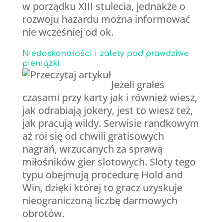
w porządku XIII stulecia, jednakże o
rozwoju hazardu można informować
nie wcześniej od ok.
Niedoskonałości i zalety pod prawdziwe
pieniążki
Jeżeli grałeś
czasami przy karty jak i również wiesz,
jak odrabiają jokery, jest to wiesz też,
jak pracują wildy. Serwisie randkowym
aż roi się od chwili gratisowych
nagrań, wrzucanych za sprawą
miłośników gier slotowych. Sloty tego
typu obejmują procedurę Hold and
Win, dzięki której to gracz uzyskuje
nieograniczoną liczbę darmowych
obrotów.