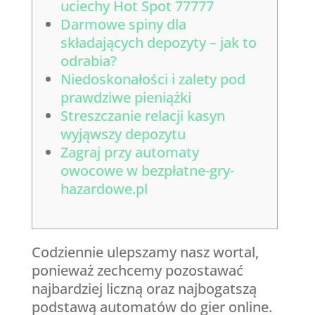
uciechy Hot Spot 77777
Darmowe spiny dla
składających depozyty – jak to
odrabia?
Niedoskonałości i zalety pod
prawdziwe pieniążki
Streszczanie relacji kasyn
wyjąwszy depozytu
Zagraj przy automaty
owocowe w bezpłatne-gry-
hazardowe.pl
Codziennie ulepszamy nasz wortal,
ponieważ zechcemy pozostawać
najbardziej liczną oraz najbogatszą
podstawą automatów do gier online.