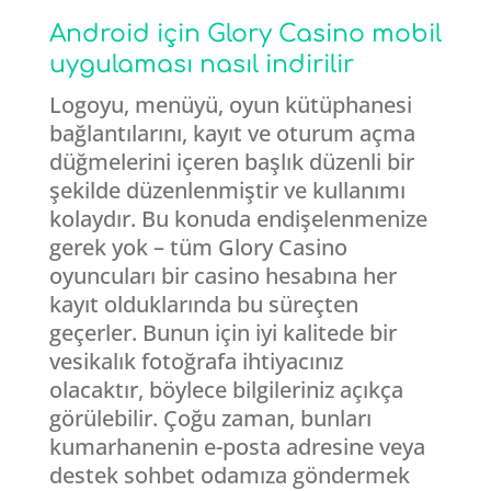
Android için Glory Casino mobil
uygulaması nasıl indirilir
Logoyu, menüyü, oyun kütüphanesi
bağlantılarını, kayıt ve oturum açma
düğmelerini içeren başlık düzenli bir
şekilde düzenlenmiştir ve kullanımı
kolaydır. Bu konuda endişelenmenize
gerek yok – tüm Glory Casino
oyuncuları bir casino hesabına her
kayıt olduklarında bu süreçten
geçerler. Bunun için iyi kalitede bir
vesikalık fotoğrafa ihtiyacınız
olacaktır, böylece bilgileriniz açıkça
görülebilir. Çoğu zaman, bunları
kumarhanenin e-posta adresine veya
destek sohbet odamıza göndermek