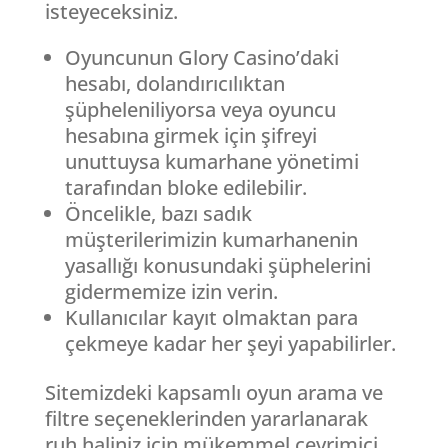
isteyeceksiniz.
Oyuncunun Glory Casino’daki
hesabı, dolandırıcılıktan
şüpheleniliyorsa veya oyuncu
hesabına girmek için şifreyi
unuttuysa kumarhane yönetimi
tarafından bloke edilebilir.
Öncelikle, bazı sadık
müşterilerimizin kumarhanenin
yasallığı konusundaki şüphelerini
gidermemize izin verin.
Kullanıcılar kayıt olmaktan para
çekmeye kadar her şeyi yapabilirler.
Sitemizdeki kapsamlı oyun arama ve
filtre seçeneklerinden yararlanarak
ruh haliniz için mükemmel çevrimiçi