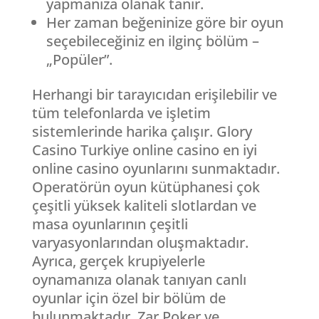
yapmanıza olanak tanır.
Her zaman beğeninize göre bir oyun
seçebileceğiniz en ilginç bölüm –
„Popüler”.
Herhangi bir tarayıcıdan erişilebilir ve
tüm telefonlarda ve işletim
sistemlerinde harika çalışır. Glory
Casino Turkiye online casino en iyi
online casino oyunlarını sunmaktadır.
Operatörün oyun kütüphanesi çok
çeşitli yüksek kaliteli slotlardan ve
masa oyunlarının çeşitli
varyasyonlarından oluşmaktadır.
Ayrıca, gerçek krupiyelerle
oynamanıza olanak tanıyan canlı
oyunlar için özel bir bölüm de
bulunmaktadır. Zar Poker ve