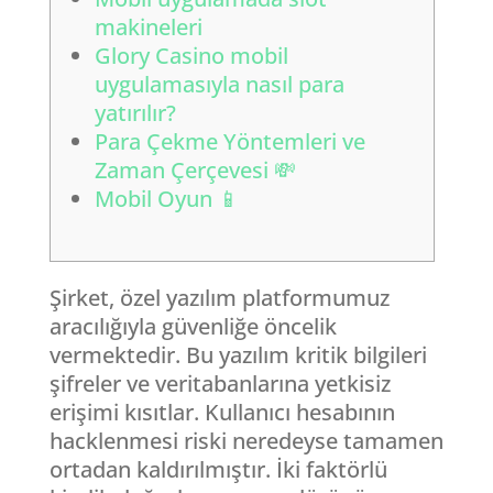
makineleri
Glory Casino mobil
uygulamasıyla nasıl para
yatırılır?
Para Çekme Yöntemleri ve
Zaman Çerçevesi 💸
Mobil Oyun 📱
Şirket, özel yazılım platformumuz
aracılığıyla güvenliğe öncelik
vermektedir. Bu yazılım kritik bilgileri
şifreler ve veritabanlarına yetkisiz
erişimi kısıtlar. Kullanıcı hesabının
hacklenmesi riski neredeyse tamamen
ortadan kaldırılmıştır. İki faktörlü