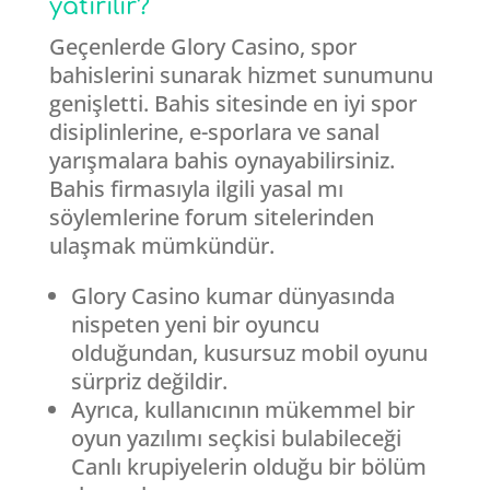
yatırılır?
Geçenlerde Glory Casino, spor
bahislerini sunarak hizmet sunumunu
genişletti. Bahis sitesinde en iyi spor
disiplinlerine, e-sporlara ve sanal
yarışmalara bahis oynayabilirsiniz.
Bahis firmasıyla ilgili yasal mı
söylemlerine forum sitelerinden
ulaşmak mümkündür.
Glory Casino kumar dünyasında
nispeten yeni bir oyuncu
olduğundan, kusursuz mobil oyunu
sürpriz değildir.
Ayrıca, kullanıcının mükemmel bir
oyun yazılımı seçkisi bulabileceği
Canlı krupiyelerin olduğu bir bölüm