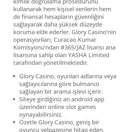
kimlik doğrulama prosedürünü
kullanarak hem kişisel verilerin hem
de finansal hesapların güvenliğini
sağlayarak daha yüksek düzeyde
koruma elde ederler. Glory Casino’nin
operasyonları, Curacao Kumar
Komisyonu’ndan #365/JAZ lisansı ana
lisansına sahip olan YASHA Limited
tarafından yönetilmektedir.
Glory Casino, oyunları adlarına veya
sağlayıcılarına göre bulmanızı
sağlayan bir arama işlevi içerir.
Siteye girdiğiniz an android app
üzerinden online slot games
oynayabilirsiniz.
Özetle Glory Casino, geniş bir
oyuncu yelpazesine hitap eden,