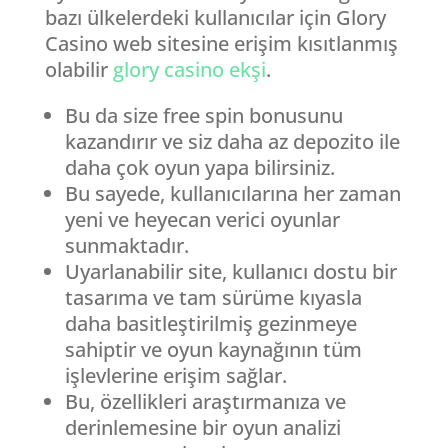
bazı ülkelerdeki kullanıcılar için Glory
Casino web sitesine erişim kısıtlanmış
olabilir
glory casino ekşi
.
Bu da size free spin bonusunu
kazandırır ve siz daha az depozito ile
daha çok oyun yapa bilirsiniz.
Bu sayede, kullanıcılarına her zaman
yeni ve heyecan verici oyunlar
sunmaktadır.
Uyarlanabilir site, kullanıcı dostu bir
tasarıma ve tam sürüme kıyasla
daha basitleştirilmiş gezinmeye
sahiptir ve oyun kaynağının tüm
işlevlerine erişim sağlar.
Bu, özellikleri araştırmanıza ve
derinlemesine bir oyun analizi