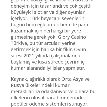
deneyim için tasarlandı ve çok çeşitli
büyüleyici slotlar ve diğer oyunlar
içeriyor. Türk heyecanı sevenlerin
bugün hem eğlenmek hem de para
kazanmak için herhangi bir yere
gitmesine gerek yok. Glory Casino
Türkiye, bu tür arzuları yerine
getirmek için harika bir fikir. Oyun
sitesi 2021 yılında çalışmalarına
başlamış ve kısa sürede çevrim içi
kumar alanında iyi işler yapmıştır.
Kaynak, ağırlıklı olarak Orta Asya ve
Rusya ülkelerindeki kumar
meraklılarına odaklanıyor ve onlara bu
ülkelerin ulusal para birimlerinde
popüler ödeme sistemleri sunuyor.