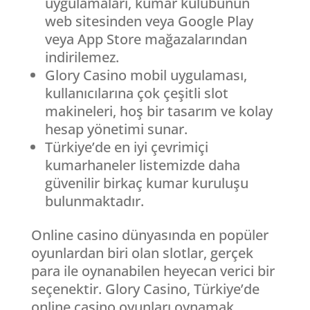
uygulamaları, kumar kulübünün
web sitesinden veya Google Play
veya App Store mağazalarından
indirilemez.
Glory Casino mobil uygulaması,
kullanıcılarına çok çeşitli slot
makineleri, hoş bir tasarım ve kolay
hesap yönetimi sunar.
Türkiye’de en iyi çevrimiçi
kumarhaneler listemizde daha
güvenilir birkaç kumar kuruluşu
bulunmaktadır.
Online casino dünyasında en popüler
oyunlardan biri olan slotlar, gerçek
para ile oynanabilen heyecan verici bir
seçenektir. Glory Casino, Türkiye’de
online casino oyunları oynamak