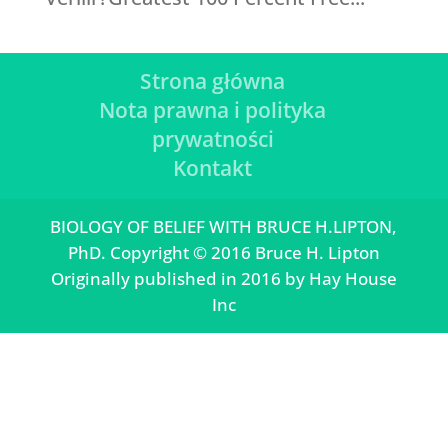
Strona główna
Nota prawna i polityka
prywatności
Kontakt
BIOLOGY OF BELIEF WITH BRUCE H.LIPTON,
PhD. Copyright © 2016 Bruce H. Lipton
Originally published in 2016 by Hay House
Inc