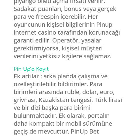
piyango bileti açma fırsatı verilir.
Sadakat puanları, bonus veya gerçek
para ve freespin içerebilir. Her
oyuncunun kişisel bilgilerinin Pinup
internet casino tarafından korunacağı
garanti edilir. Operatör, yasalar
gerektirmiyorsa, kişisel müşteri
verilerini yetkisiz kişilere sağlamaz.
Pin Up’a Kayıt
Ek artılar : arka planda çalışma ve
özelleştirilebilir bildirimler. Para
birimleri arasında ruble, dolar, euro,
grivnası, Kazakistan tengesi, Türk lirası
ve bir dizi başka para birimi
bulunmaktadır. Ek olarak, portalın
daha kompakt bir mobil sürümüne
geçiş de mevcuttur. PinUp Bet