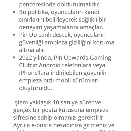
penceresinde doldurulmalıdır.
Bu politika, oyuncuların kendi
sınırlarını belirleyerek sağlıklı bir
deneyim yaşamalarını amaçlar.
Pin Up canlı destek, oyuncuların
güvenliği empieza gizliliğini koruma
altına alır.
2022 yılında, Pin Upwards Gaming
Club’ın Android telefonlara veya
iPhone’lara indirilebilen güvenilir
empieza hızlı mobil sürümleri
oluşturuldu.
İşlem yaklaşık 10 saniye sürer ve
gerçek bir posta kutusuna empieza
şifresine sahip olmanızı gerektirir.
Ayrıca e-posta hesabınıza gitmeniz ve