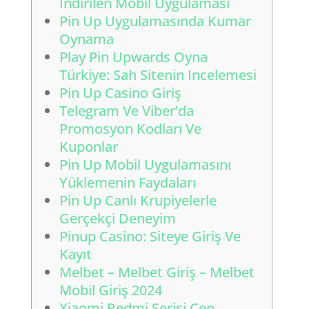
Indirilen Mobil Uygulaması
Pin Up Uygulamasında Kumar
Oynama
Play Pin Upwards Oyna
Türkiye: Sah Sitenin Incelemesi
Pin Up Casino Giriş
Telegram Ve Viber’da
Promosyon Kodları Ve
Kuponlar
Pin Up Mobil Uygulamasını
Yüklemenin Faydaları
Pin Up Canlı Krupiyelerle
Gerçekçi Deneyim
Pinup Casino: Siteye Giriş Ve
Kayıt
Melbet – Melbet Giriş – Melbet
Mobil Giriş 2024
Xiaomi Redmi Serisi Cep