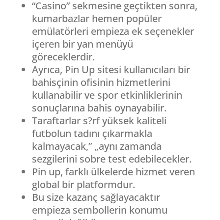
“Casino” sekmesine geçtikten sonra,
kumarbazlar hemen popüler
emülatörleri empieza ek seçenekler
içeren bir yan menüyü
göreceklerdir.
Ayrıca, Pin Up sitesi kullanıcıları bir
bahisçinin ofisinin hizmetlerini
kullanabilir ve spor etkinliklerinin
sonuçlarına bahis oynayabilir.
Taraftarlar s?rf yüksek kaliteli
futbolun tadını çıkarmakla
kalmayacak,” „aynı zamanda
sezgilerini sobre test edebilecekler.
Pin up, farklı ülkelerde hizmet veren
global bir platformdur.
Bu size kazanç sağlayacaktır
empieza sembollerin konumu