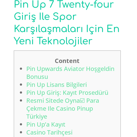
Pin Up 7 Twenty-four
Giriş Ile Spor
Karşılaşmaları Için En
Yeni Teknolojiler
Content
Pin Upwards Aviator Hoşgeldin
Bonusu
Pin Up Lisans Bilgileri
Pin Up Giriş: Kayıt Prosedürü
Resmi Sitede Oyna☑️ Para
Çekme Ile Casino Pinup
Türkiye
Pin Up’a Kayıt
Casino Tari̇hçesi̇