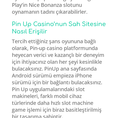
Play’in Nice Bonanza slotunu
oynamanın tadını çıkarabilirler.
Pin Up Casino’nun Sah Sitesine
Nasıl Erişilir
Tercih ettiğiniz şans oyununa bağlı
olarak, Pin-up casino platformunda
heyecan verici ve kazançlı bir deneyim
için ihtiyacınız olan her şeyi kesinlikle
bulacaksınız. PinUp ana sayfasında
Android sürümü empieza iPhone
sürümü için bir bağlantı bulacaksınız.
Pin Up uygulamalarındaki slot
makineleri, farklı mobil cihaz
türlerinde daha hızlı slot machine
game işlemi için biraz basitleştirilmiş
bir tasarıma sahiptir.