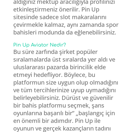
aldığınız mektup aracılığıyla profilinizi
etkinleştirmeniz önerilir. Pin Up
sitesinde sadece slot makaralarını
çevirmekle kalmaz, aynı zamanda spor
bahisleri modunda da eğlenebilirsiniz.
Pin Up Aviator Nedir?
Bu süre zarfında şirket popüler
sıralamalarda üst sıralarda yer aldı ve
uluslararası pazarda birincilik elde
etmeyi hedefliyor. Böylece, bu
platformun size uygun olup olmadığını
ve tüm tercihlerinize uyup uymadığını
belirleyebilirsiniz. Dürüst ve güvenilir
bir bahis platformu seçmek, şans
oyunlarına başarılı bir” „başlangıç ​​için
en önemli bir adımdır. Pin Up ile
oyunun ve gerçek kazançların tadını