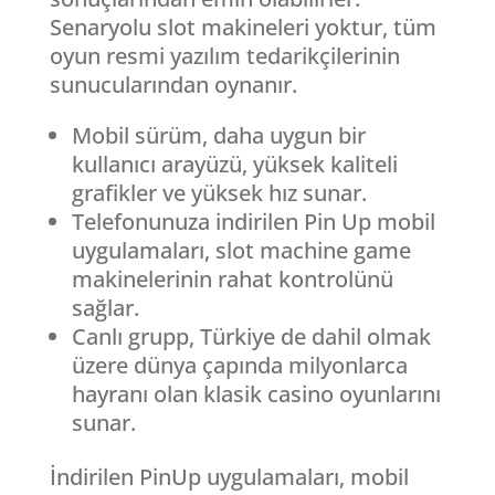
Senaryolu slot makineleri yoktur, tüm
oyun resmi yazılım tedarikçilerinin
sunucularından oynanır.
Mobil sürüm, daha uygun bir
kullanıcı arayüzü, yüksek kaliteli
grafikler ve yüksek hız sunar.
Telefonunuza indirilen Pin Up mobil
uygulamaları, slot machine game
makinelerinin rahat kontrolünü
sağlar.
Canlı grupp, Türkiye de dahil olmak
üzere dünya çapında milyonlarca
hayranı olan klasik casino oyunlarını
sunar.
İndirilen PinUp uygulamaları, mobil