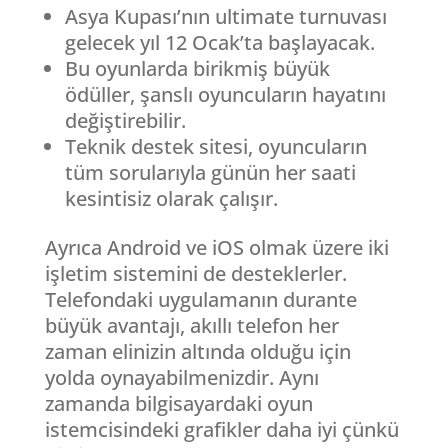
Asya Kupası’nın ultimate turnuvası
gelecek yıl 12 Ocak’ta başlayacak.
Bu oyunlarda birikmiş büyük
ödüller, şanslı oyuncuların hayatını
değiştirebilir.
Teknik destek sitesi, oyuncuların
tüm sorularıyla günün her saati
kesintisiz olarak çalışır.
Ayrıca Android ve iOS olmak üzere iki
işletim sistemini de desteklerler.
Telefondaki uygulamanın durante
büyük avantajı, akıllı telefon her
zaman elinizin altında olduğu için
yolda oynayabilmenizdir. Aynı
zamanda bilgisayardaki oyun
istemcisindeki grafikler daha iyi çünkü