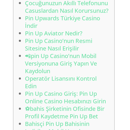
Çocuğunuzun Akıllı Telefonunu
Casuslardan Nasıl Korursunuz?
Pin Upwards Türkiye Casino
İndir
Pin Up Aviator Nedir?
Pin Up Casino’nun Resmi
Sitesine Nasıl Erişilir
📲pin Up Casino’nun Mobil
Versiyonuna Giriş Yapın Ve
Kaydolun
Operatör Lisansını Kontrol
Edin
Pin Up Casino Giriş: Pin Up
Online Casino Hesabınızı Girin
⚽️bahis Şirketinin Ofisinde Bir
Profil Kaydetme Pin Up Bet
Bahisçi Pin Up Bahisinin