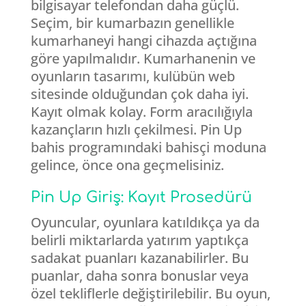
bilgisayar telefondan daha güçlü.
Seçim, bir kumarbazın genellikle
kumarhaneyi hangi cihazda açtığına
göre yapılmalıdır. Kumarhanenin ve
oyunların tasarımı, kulübün web
sitesinde olduğundan çok daha iyi.
Kayıt olmak kolay. Form aracılığıyla
kazançların hızlı çekilmesi. Pin Up
bahis programındaki bahisçi moduna
gelince, önce ona geçmelisiniz.
Pin Up Giriş: Kayıt Prosedürü
Oyuncular, oyunlara katıldıkça ya da
belirli miktarlarda yatırım yaptıkça
sadakat puanları kazanabilirler. Bu
puanlar, daha sonra bonuslar veya
özel tekliflerle değiştirilebilir. Bu oyun,