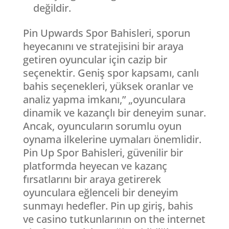
değildir.
Pin Upwards Spor Bahisleri, sporun
heyecanını ve stratejisini bir araya
getiren oyuncular için cazip bir
seçenektir. Geniş spor kapsamı, canlı
bahis seçenekleri, yüksek oranlar ve
analiz yapma imkanı,” „oyunculara
dinamik ve kazançlı bir deneyim sunar.
Ancak, oyuncuların sorumlu oyun
oynama ilkelerine uymaları önemlidir.
Pin Up Spor Bahisleri, güvenilir bir
platformda heyecan ve kazanç
fırsatlarını bir araya getirerek
oyunculara eğlenceli bir deneyim
sunmayı hedefler. Pin up giriş, bahis
ve casino tutkunlarının on the internet