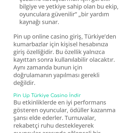
bilgiye ve yetkiye sahip olan bu ekip,
oyunculara güvenilir” „bir yardım
kaynağı sunar.
Pin up online casino giriş, Türkiye’den
kumarbazlar için kişisel hesabınıza
giriş özelliğidir. Bu özellik yalnızca
kayıttan sonra kullanılabilir olacaktır.
Aynı zamanda bunun için
doğrulamanın yapılması gerekli
değildir.
Pin Up Türkiye Casino İndir
Bu etkinliklerde en iyi performans
gösteren oyuncular, ödüller kazanma
şansı elde ederler. Turnuvalar,
rekabetçi ruhu destekleyerek