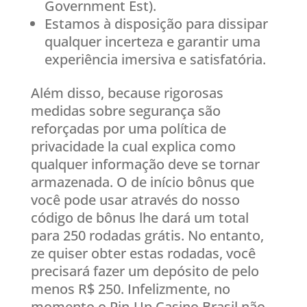
Government Est).
Estamos à disposição para dissipar
qualquer incerteza e garantir uma
experiência imersiva e satisfatória.
Além disso, because rigorosas
medidas sobre segurança são
reforçadas por uma política de
privacidade la cual explica como
qualquer informação deve se tornar
armazenada. O de início bônus que
você pode usar através do nosso
código de bônus lhe dará um total
para 250 rodadas grátis. No entanto,
ze quiser obter estas rodadas, você
precisará fazer um depósito de pelo
menos R$ 250. Infelizmente, no
momento o Pin-Up Casino Brasil não