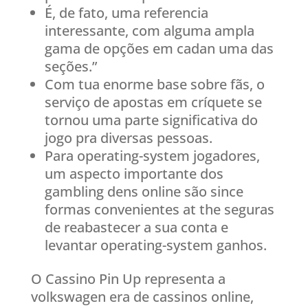
É, de fato, uma referencia
interessante, com alguma ampla
gama de opções em cadan uma das
seções.”
Com tua enorme base sobre fãs, o
serviço de apostas em críquete se
tornou uma parte significativa do
jogo pra diversas pessoas.
Para operating-system jogadores,
um aspecto importante dos
gambling dens online são since
formas convenientes at the seguras
de reabastecer a sua conta e
levantar operating-system ganhos.
O Cassino Pin Up representa a
volkswagen era de cassinos online,