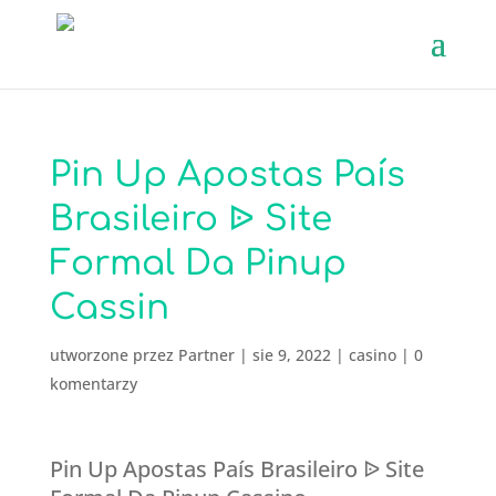
Pin Up Apostas País
Brasileiro ᐉ Site
Formal Da Pinup
Cassin
utworzone przez
Partner
|
sie 9, 2022
|
casino
|
0
komentarzy
Pin Up Apostas País Brasileiro ᐉ Site