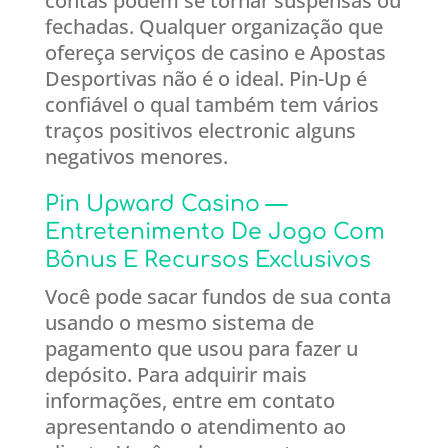
contas podem se tornar suspensas ou
fechadas. Qualquer organização que
ofereça serviços de casino e Apostas
Desportivas não é o ideal. Pin-Up é
confiável o qual também tem vários
traços positivos electronic alguns
negativos menores.
Pin Upward Casino —
Entretenimento De Jogo Com
Bônus E Recursos Exclusivos
Você pode sacar fundos de sua conta
usando o mesmo sistema de
pagamento que usou para fazer u
depósito. Para adquirir mais
informações, entre em contato
apresentando o atendimento ao