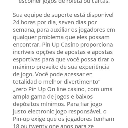
escolher jogos de roleta ou cartas.
Sua equipe de suporte está disponível
24 horas por dia, seven dias por
semana, para auxiliar os jogadores em
qualquer problema que eles possam
encontrar. Pin Up Casino proporciona
incríveis opções de apostas e apostas
esportivas para que você possa tirar o
máximo proveito de sua experiência
de jogo. Você pode acessar en
totalidad o melhor divertimento”
„zero Pin Up On line casino, com uma
ampla gama de jogos e baixos
depósitos mínimos. Para fiar jogo
justo electronic jogo responsável, o
Pin-up exige que os jogadores tenham
18 ou twenty one anos para ze