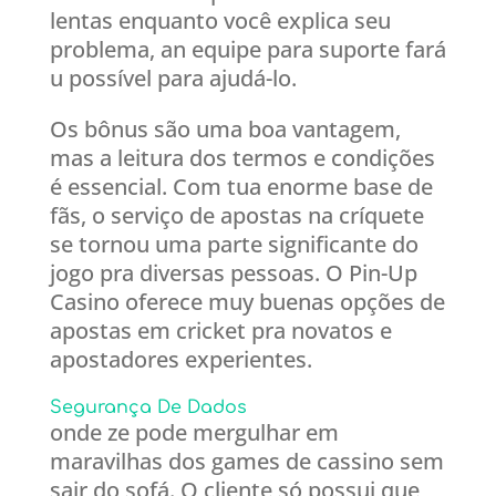
lentas enquanto você explica seu
problema, an equipe para suporte fará
u possível para ajudá-lo.
Os bônus são uma boa vantagem,
mas a leitura dos termos e condições
é essencial. Com tua enorme base de
fãs, o serviço de apostas na críquete
se tornou uma parte significante do
jogo pra diversas pessoas. O Pin-Up
Casino oferece muy buenas opções de
apostas em cricket pra novatos e
apostadores experientes.
Segurança De Dados
onde ze pode mergulhar em
maravilhas dos games de cassino sem
sair do sofá. O cliente só possui que