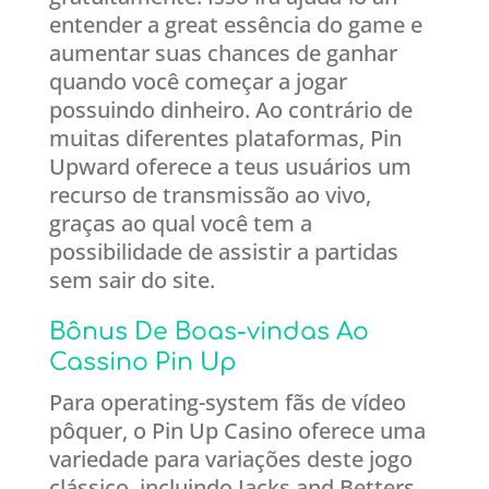
entender a great essência do game e
aumentar suas chances de ganhar
quando você começar a jogar
possuindo dinheiro. Ao contrário de
muitas diferentes plataformas, Pin
Upward oferece a teus usuários um
recurso de transmissão ao vivo,
graças ao qual você tem a
possibilidade de assistir a partidas
sem sair do site.
Bônus De Boas-vindas Ao
Cassino Pin Up
Para operating-system fãs de vídeo
pôquer, o Pin Up Casino oferece uma
variedade para variações deste jogo
clássico, incluindo Jacks and Betters,