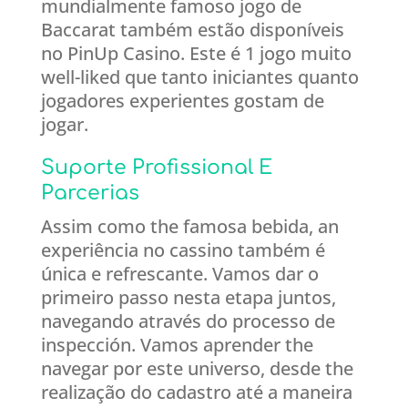
mundialmente famoso jogo de
Baccarat também estão disponíveis
no PinUp Casino. Este é 1 jogo muito
well-liked que tanto iniciantes quanto
jogadores experientes gostam de
jogar.
Suporte Profissional E
Parcerias
Assim como the famosa bebida, an
experiência no cassino também é
única e refrescante. Vamos dar o
primeiro passo nesta etapa juntos,
navegando através do processo de
inspección. Vamos aprender the
navegar por este universo, desde the
realização do cadastro até a maneira