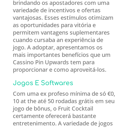
brindando os apostadores com uma
variedade de incentivos e ofertas
vantajosas. Esses estímulos otimizam
as oportunidades para vitória e
permitem vantagens suplementares
cuando cursaba an experiência de
jogo. A adoptar, apresentamos os
mais importantes benefícios que um
Cassino Pin Upwards tem para
proporcionar e como aproveitá-los.
Jogos E Softwares
Com uma ex profeso mínima de só €0,
10 at the até 50 rodadas grátis em seu
jogo de bônus, o Fruit Cocktail
certamente oferecerá bastante
entretenimento. A variedade de jogos