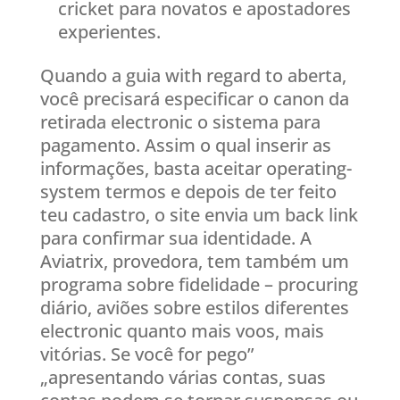
cricket para novatos e apostadores
experientes.
Quando a guia with regard to aberta,
você precisará especificar o canon da
retirada electronic o sistema para
pagamento. Assim o qual inserir as
informações, basta aceitar operating-
system termos e depois de ter feito
teu cadastro, o site envia um back link
para confirmar sua identidade. A
Aviatrix, provedora, tem também um
programa sobre fidelidade – procuring
diário, aviões sobre estilos diferentes
electronic quanto mais voos, mais
vitórias. Se você for pego”
„apresentando várias contas, suas