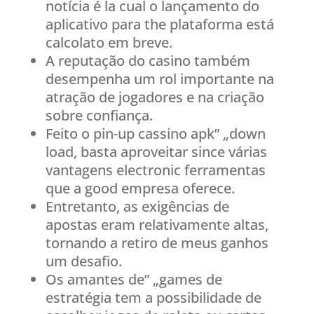
notícia é la cual o lançamento do
aplicativo para the plataforma está
calcolato em breve.
A reputação do casino também
desempenha um rol importante na
atração de jogadores e na criação
sobre confiança.
Feito o pin-up cassino apk” „down
load, basta aproveitar since várias
vantagens electronic ferramentas
que a good empresa oferece.
Entretanto, as exigências de
apostas eram relativamente altas,
tornando a retiro de meus ganhos
um desafio.
Os amantes de” „games de
estratégia tem a possibilidade de