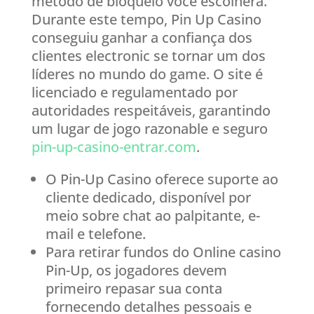
método de bloqueio você escolherá.
Durante este tempo, Pin Up Casino
conseguiu ganhar a confiança dos
clientes electronic se tornar um dos
líderes no mundo do game. O site é
licenciado e regulamentado por
autoridades respeitáveis, garantindo
um lugar de jogo razonable e seguro
pin-up-casino-entrar.com
.
O Pin-Up Casino oferece suporte ao
cliente dedicado, disponível por
meio sobre chat ao palpitante, e-
mail e telefone.
Para retirar fundos do Online casino
Pin-Up, os jogadores devem
primeiro repasar sua conta
fornecendo detalhes pessoais e