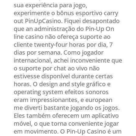
sua experiência para jogo,
experimente o bônus esportivo carry
out PinUpCasino. Fiquei desapontado
que an administração do Pin-Up On
line casino não ofereça suporte ao
cliente twenty-four horas por dia, 7
dias por semana. Como jogador
internacional, achei inconveniente que
o suporte por chat ao vivo não
estivesse disponível durante certas
horas. O design and style gráfico e
operating system efeitos sonoros
eram impressionantes, e european
me diverti bastante jogando os jogos.
Eles também oferecem um aplicativo
móvel, o que torna conveniente jogar
em movimento. O Pin-Up Casino é um