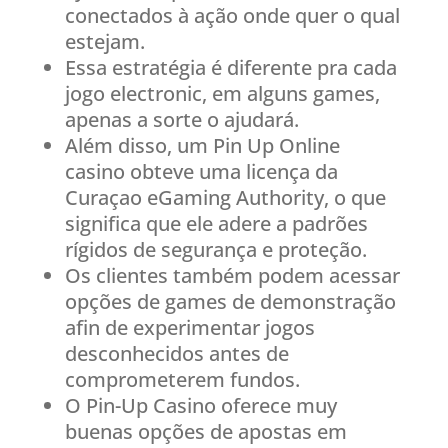
conectados à ação onde quer o qual
estejam.
Essa estratégia é diferente pra cada
jogo electronic, em alguns games,
apenas a sorte o ajudará.
Além disso, um Pin Up Online
casino obteve uma licença da
Curaçao eGaming Authority, o que
significa que ele adere a padrões
rígidos de segurança e proteção.
Os clientes também podem acessar
opções de games de demonstração
afin de experimentar jogos
desconhecidos antes de
comprometerem fundos.
O Pin-Up Casino oferece muy
buenas opções de apostas em