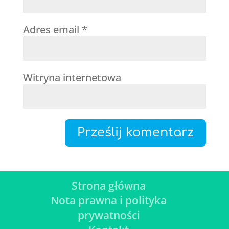
Adres email
*
Witryna internetowa
Strona główna
Nota prawna i polityka
prywatności