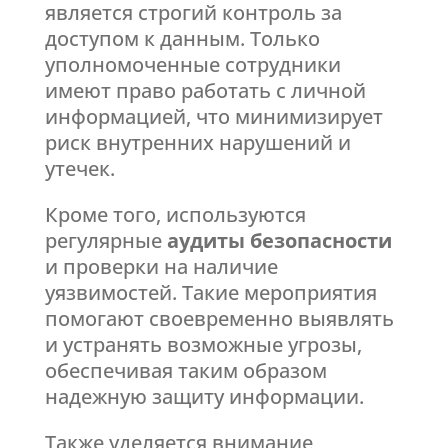
является строгий контроль за
доступом к данным. Только
уполномоченные сотрудники
имеют право работать с личной
информацией, что минимизирует
риск внутренних нарушений и
утечек.
Кроме того, используются
регулярные
аудиты безопасности
и проверки на наличие
уязвимостей. Такие мероприятия
помогают своевременно выявлять
и устранять возможные угрозы,
обеспечивая таким образом
надежную защиту информации.
Также уделяется внимание