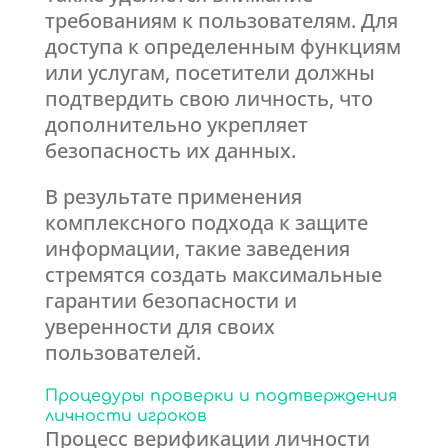
требованиям к пользователям. Для
доступа к определенным функциям
или услугам, посетители должны
подтвердить свою личность, что
дополнительно укрепляет
безопасность их данных.
В результате применения
комплексного подхода к защите
информации, такие заведения
стремятся создать максимальные
гарантии безопасности и
уверенности для своих
пользователей.
Процедуры проверки и подтверждения
личности игроков
Процесс верификации личности