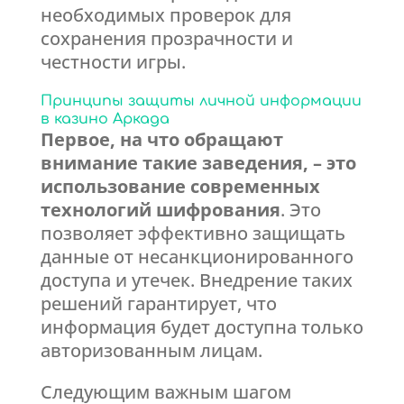
необходимых проверок для
сохранения прозрачности и
честности игры.
Принципы защиты личной информации
в казино Аркада
Первое, на что обращают
внимание такие заведения, – это
использование современных
технологий шифрования
. Это
позволяет эффективно защищать
данные от несанкционированного
доступа и утечек. Внедрение таких
решений гарантирует, что
информация будет доступна только
авторизованным лицам.
Следующим важным шагом