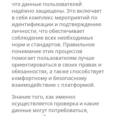
что данные пользователей
надёжно защищены. Это включает
в себя комплекс мероприятий по
идентификации и подтверждению
личности, что обеспечивает
соблюдение всех необходимых
норм и стандартов. Правильное
понимание этих процессов
помогает пользователям лучше
ориентироваться в своих правах и
обязанностях, а также способствует
комфортному и безопасному
взаимодействию с платформой.
Знание того, как именно
осуществляется проверка и какие
данные могут потребоваться,