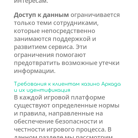
интересам.
Доступ к данным
ограничивается
только теми сотрудниками,
которые непосредственно
занимаются поддержкой и
развитием сервиса. Эти
ограничения помогают
предотвратить возможные утечки
информации.
Требования к клиентам казино Аркада
и их идентификация
В каждой игровой платформе
существуют определенные нормы
и правила, направленные на
обеспечение безопасности и
честности игрового процесса. В
данном разделе мы рассмотрим,