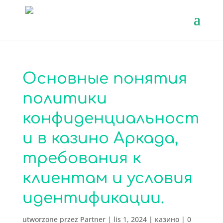
Основные понятия
политики
конфиденциальност
и в казино Аркада,
требования к
клиентам и условия
идентификации.
utworzone przez
Partner
|
lis 1, 2024
|
казино
|
0