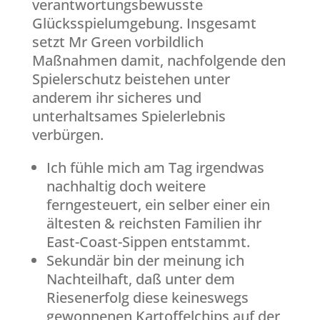
verantwortungsbewusste
Glücksspielumgebung. Insgesamt
setzt Mr Green vorbildlich
Maßnahmen damit, nachfolgende den
Spielerschutz beistehen unter
anderem ihr sicheres und
unterhaltsames Spielerlebnis
verbürgen.
Ich fühle mich am Tag irgendwas
nachhaltig doch weitere
ferngesteuert, ein selber einer ein
ältesten & reichsten Familien ihr
East-Coast-Sippen entstammt.
Sekundär bin der meinung ich
Nachteilhaft, daß unter dem
Riesenerfolg diese keineswegs
gewonnenen Kartoffelchips auf der