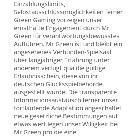
Einzahlungslimits,
Selbstausschlussmöglichkeiten ferner
Green Gaming vorzeigen unser
ernsthafte Engagement durch Mr
Green für verantwortungsbewusstes
Aufführen. Mr Green ist und bleibt ein
angesehenes Verbunden-Spielsaal
über langjähriger Erfahrung unter
anderem verfügt qua die gültige
Erlaubnisschein, diese von ihr
deutschen Glücksspielbehörde
ausgestellt wurde. Die transparente
Informationsaustausch ferner unser
fortlaufende Adaptation angeschaltet
neue gesetzliche Bestimmungen auf
etwas wert legen unser Willigkeit bei
Mr Green pro die eine