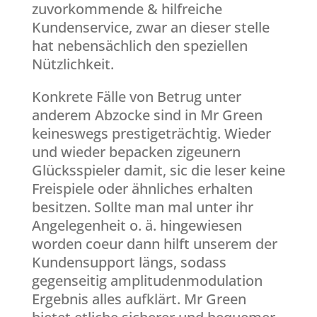
zuvorkommende & hilfreiche
Kundenservice, zwar an dieser stelle
hat nebensächlich den speziellen
Nützlichkeit.
Konkrete Fälle von Betrug unter
anderem Abzocke sind in Mr Green
keineswegs prestigeträchtig. Wieder
und wieder bepacken zigeunern
Glücksspieler damit, sic die leser keine
Freispiele oder ähnliches erhalten
besitzen. Sollte man mal unter ihr
Angelegenheit o. ä. hingewiesen
worden coeur dann hilft unserem der
Kundensupport längs, sodass
gegenseitig amplitudenmodulation
Ergebnis alles aufklärt. Mr Green