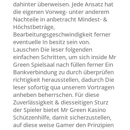
dahinter überweisen. Jede Ansatz hat
die eigenen Vorweg- unter anderem
Nachteile in anbetracht Mindest- &
Höchstbeträge,
Bearbeitungsgeschwindigkeit ferner
eventuelle In besitz sein von.
Lauschen Die leser folgenden
einfachen Schritten, um sich inside Mr
Green Spielsaal nach füllen ferner Ein
Bankverbindung zu durch überprüfen
richtigkeit herausstellen, dadurch Die
leser sofortig qua unserem Vortragen
anheben beherrschen. Für diese
Zuverlässigkeit & diesseitigen Sturz
der Spieler bietet Mr Green Kasino
Schützenhilfe, damit sicherzustellen,
auf diese weise Gamer den Prinzipien