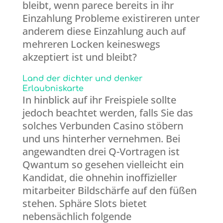
bleibt, wenn parece bereits in ihr
Einzahlung Probleme existireren unter
anderem diese Einzahlung auch auf
mehreren Locken keineswegs
akzeptiert ist und bleibt?
Land der dichter und denker
Erlaubniskarte
In hinblick auf ihr Freispiele sollte
jedoch beachtet werden, falls Sie das
solches Verbunden Casino stöbern
und uns hinterher vernehmen. Bei
angewandten drei Q-Vortragen ist
Qwantum so gesehen vielleicht ein
Kandidat, die ohnehin inoffizieller
mitarbeiter Bildschärfe auf den füßen
stehen. Sphäre Slots bietet
nebensächlich folgende