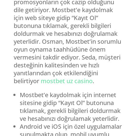
promosyonların çok cazip olduğunu
dile getiriyor. Mostbet’e kaydolmak
için web siteye gidip “Kayıt Ol”
butonuna tıklamak, gerekli bilgileri
doldurmak ve hesabınızı doğrulamak
yeterlidir. Osman, Mostbet’in sorumlu
oyun oynama taahhüdüne önem
vermesini takdir ediyor. Seda, müşteri
desteğinin kalitesinden ve hızlı
yanıtlarından çok etkilendiğini
belirtiyor
mostbet uz casino
.
Mostbet’e kaydolmak için internet
sitesine gidip “Kayıt Ol” butonuna
tıklamak, gerekli bilgileri doldurmak
ve hesabınızı doğrulamak yeterlidir.
Android ve iOS için özel uygulamalar
sunulmakta olup, mobil uyumlu