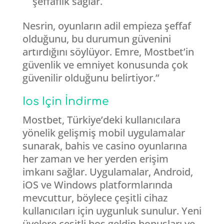
şeffaflık sağlar.
Nesrin, oyunların adil empieza şeffaf
olduğunu, bu durumun güvenini
artırdığını söylüyor. Emre, Mostbet’in
güvenlik ve emniyet konusunda çok
güvenilir olduğunu belirtiyor.”
Ios Için İndirme
Mostbet, Türkiye’deki kullanıcılara
yönelik gelişmiş mobil uygulamalar
sunarak, bahis ve casino oyunlarına
her zaman ve her yerden erişim
imkanı sağlar. Uygulamalar, Android,
iOS ve Windows platformlarında
mevcuttur, böylece çeşitli cihaz
kullanıcıları için uygunluk sunulur. Yeni
üyelere çeşitli hoş geldin bonusları ve