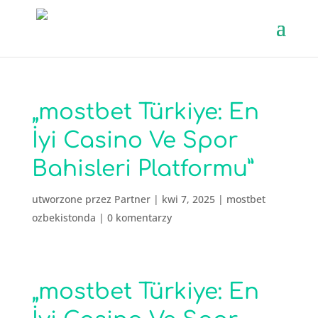
„mostbet Türkiye: En
İyi Casino Ve Spor
Bahisleri Platformu”
utworzone przez
Partner
|
kwi 7, 2025
|
mostbet
ozbekistonda
|
0 komentarzy
„mostbet Türkiye: En