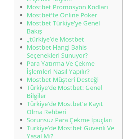
Mostbet Promosyon Kodları
Mostbet’te Online Poker
Mostbet Türkiye’ye Genel
Bakış
„türkiye’de Mostbet
Mostbet Hangi Bahis
Seçenekleri Sunuyor?
Para Yatırma Ve Çekme
İşlemleri Nasıl Yapılır?
Mostbet Müşteri Desteği
Türkiye’de Mostbet: Genel
Bilgiler
Türkiye’de Mostbet’e Kayıt
Olma Rehberi
Sorunsuz Para Çekme İpuçları
Türkiye’de Mostbet Güvenli Ve
Yasal Mı?