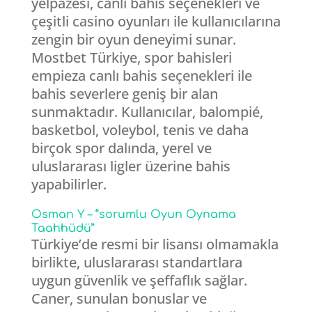
yelpazesi, canlı bahis seçenekleri ve
çeşitli casino oyunları ile kullanıcılarına
zengin bir oyun deneyimi sunar.
Mostbet Türkiye, spor bahisleri
empieza canlı bahis seçenekleri ile
bahis severlere geniş bir alan
sunmaktadır. Kullanıcılar, balompié,
basketbol, voleybol, tenis ve daha
birçok spor dalında, yerel ve
uluslararası ligler üzerine bahis
yapabilirler.
Osman Y – “sorumlu Oyun Oynama
Taahhüdü”
Türkiye’de resmi bir lisansı olmamakla
birlikte, uluslararası standartlara
uygun güvenlik ve şeffaflık sağlar.
Caner, sunulan bonuslar ve