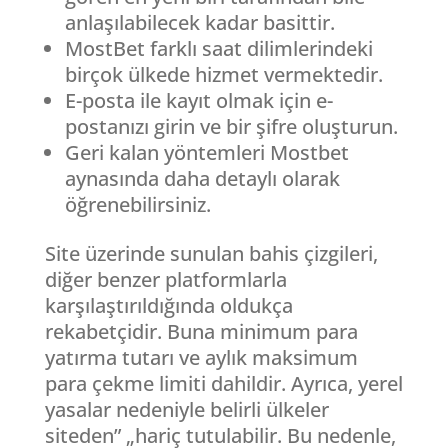
anlaşılabilecek kadar basittir.
MostBet farklı saat dilimlerindeki
birçok ülkede hizmet vermektedir.
E-posta ile kayıt olmak için e-
postanızı girin ve bir şifre oluşturun.
Geri kalan yöntemleri Mostbet
aynasında daha detaylı olarak
öğrenebilirsiniz.
Site üzerinde sunulan bahis çizgileri,
diğer benzer platformlarla
karşılaştırıldığında oldukça
rekabetçidir. Buna minimum para
yatırma tutarı ve aylık maksimum
para çekme limiti dahildir. Ayrıca, yerel
yasalar nedeniyle belirli ülkeler
siteden” „hariç tutulabilir. Bu nedenle,