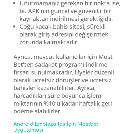
Unutmamanız gereken bir nokta ise,
bu APK’nin güncel ve güvenilir bir
kaynaktan indirilmesi gerektiğidir.
Çoğu kaçak bahis sitesi, sürekli
olarak giriş adresini değiştirmek
zorunda kalmaktadır.
Ayrıca, mevcut kullanıcılar için Most
Bet’ten sadakat programı indirme
fırsatı sunulmaktadır. Üyeler düzenli
olarak ücretsiz dönüşler ve ücretsiz
bahisler kazanabilirler. Ayrıca,
harcadıkları süre boyunca işlem
miktarının %10’u kadar haftalık geri
ödeme alabilirler.
Android Empieza Ios Için Mostbet
Uygulaması