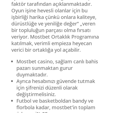
faktör tarafından açıklanmaktadır.
Oyun işine hevesli olanlar için bu
işbirliği harika çünkü onlara kaliteye,
dürüstlüğe ve yeniliğe değer” „veren
bir topluluğun parçası olma fırsatı
veriyor. Mostbet Ortaklık Programına
katılmak, verimli empieza heyecan
verici bir ortaklığa yol açabilir.
Mostbet casino, sağlam canlı bahis
pazarı sunmaktan gurur
duymaktadır.
Ayrıca hesabınızı güvende tutmak
için şifrenizi düzenli olarak
değiştirmelisiniz.
Futbol ve basketboldan bandy ve
florbola kadar, mostbet’in toplam