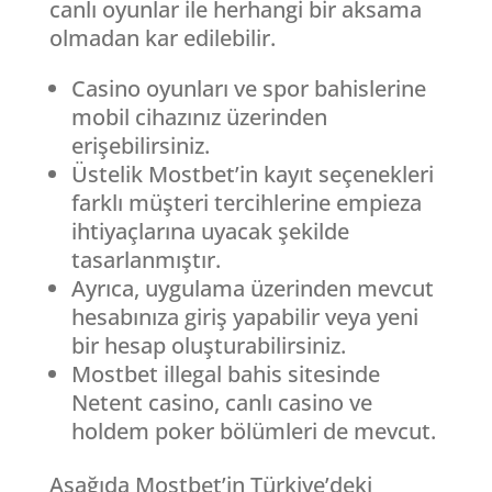
canlı oyunlar ile herhangi bir aksama
olmadan kar edilebilir.
Casino oyunları ve spor bahislerine
mobil cihazınız üzerinden
erişebilirsiniz.
Üstelik Mostbet’in kayıt seçenekleri
farklı müşteri tercihlerine empieza
ihtiyaçlarına uyacak şekilde
tasarlanmıştır.
Ayrıca, uygulama üzerinden mevcut
hesabınıza giriş yapabilir veya yeni
bir hesap oluşturabilirsiniz.
Mostbet illegal bahis sitesinde
Netent casino, canlı casino ve
holdem poker bölümleri de mevcut.
Aşağıda Mostbet’in Türkiye’deki