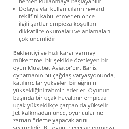
hemen kullanmaya başlayabilir.
Dolayısıyla, kullanıcıların reward
teklifini kabul etmeden önce
ilgili şartlar empieza koşulları
dikkatlice okumaları ve anlamaları
çok önemlidir.
Beklentiyi ve hızlı karar vermeyi
mükemmel bir şekilde özetleyen bir
oyun Mostbet Aviator’dır. Bahis
oynamanın bu çağdaş varyasyonunda,
katılımcılar yükselen bir eğrinin
yüksekliğini tahmin ederler. Oyunun
başında bir uçak havalanır empieza
uçak yükseldikçe çarpan da yükselir.
Jet kalkmadan önce, oyuncular ne
zaman ödeme yapacaklarını
seçmelidir. Bu oyun, heyecan empieza