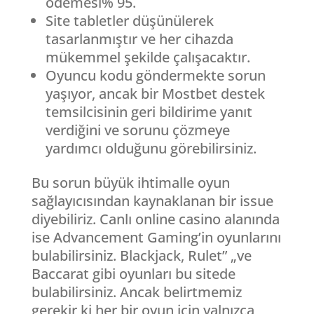
ödemesi% 95.
Site tabletler düşünülerek
tasarlanmıştır ve her cihazda
mükemmel şekilde çalışacaktır.
Oyuncu kodu göndermekte sorun
yaşıyor, ancak bir Mostbet destek
temsilcisinin geri bildirime yanıt
verdiğini ve sorunu çözmeye
yardımcı olduğunu görebilirsiniz.
Bu sorun büyük ihtimalle oyun
sağlayıcısından kaynaklanan bir issue
diyebiliriz. Canlı online casino alanında
ise Advancement Gaming’in oyunlarını
bulabilirsiniz. Blackjack, Rulet” „ve
Baccarat gibi oyunları bu sitede
bulabilirsiniz. Ancak belirtmemiz
gerekir ki her bir oyun için yalnızca