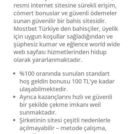
resmi internet sitesine sürekli erişim,
cömert bonuslar ve güvenli ödemeler
sunan güvenilir bir bahis sitesidir.
Mostbet Türkiye den bahisçiler, üyelik
için uygun koşullar sağladığından ve
şüphesiz kumar ve eğlence world wide
web sayfası hizmetlerinden hidup
olarak yararlanmaktadır.
%100 oranında sunulan standart
hoş geldin bonusu 100 TL’ye kadar
ulaşabilmektedir.
Ayrıca kazançlarını hızlı ve güvenli
bir şekilde çekme imkanı weil
sunmaktadır.
Şirketinin sitesi çeşitli nedenlerle
açılmayabilir – metode çalışma,