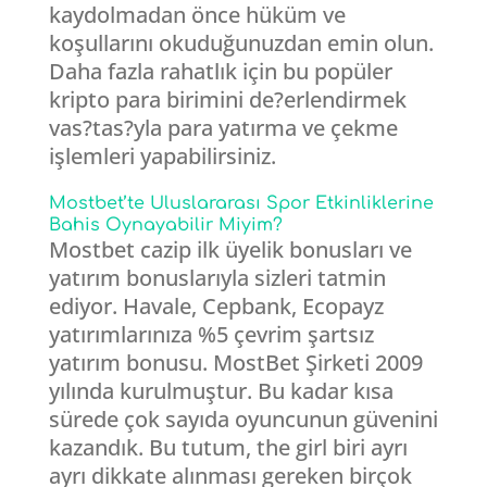
kaydolmadan önce hüküm ve
koşullarını okuduğunuzdan emin olun.
Daha fazla rahatlık için bu popüler
kripto para birimini de?erlendirmek
vas?tas?yla para yatırma ve çekme
işlemleri yapabilirsiniz.
Mostbet’te Uluslararası Spor Etkinliklerine
Bahis Oynayabilir Miyim?
Mostbet cazip ilk üyelik bonusları ve
yatırım bonuslarıyla sizleri tatmin
ediyor. Havale, Cepbank, Ecopayz
yatırımlarınıza %5 çevrim şartsız
yatırım bonusu. MostBet Şirketi 2009
yılında kurulmuştur. Bu kadar kısa
sürede çok sayıda oyuncunun güvenini
kazandık. Bu tutum, the girl biri ayrı
ayrı dikkate alınması gereken birçok