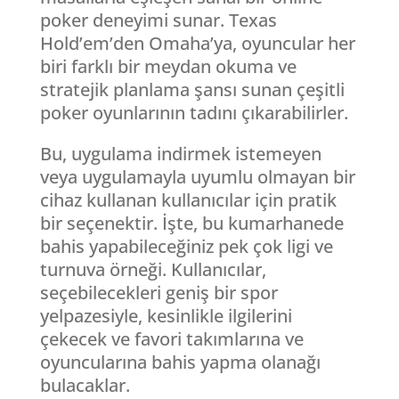
poker deneyimi sunar. Texas
Hold’em’den Omaha’ya, oyuncular her
biri farklı bir meydan okuma ve
stratejik planlama şansı sunan çeşitli
poker oyunlarının tadını çıkarabilirler.
Bu, uygulama indirmek istemeyen
veya uygulamayla uyumlu olmayan bir
cihaz kullanan kullanıcılar için pratik
bir seçenektir. İşte, bu kumarhanede
bahis yapabileceğiniz pek çok ligi ve
turnuva örneği. Kullanıcılar,
seçebilecekleri geniş bir spor
yelpazesiyle, kesinlikle ilgilerini
çekecek ve favori takımlarına ve
oyuncularına bahis yapma olanağı
bulacaklar.