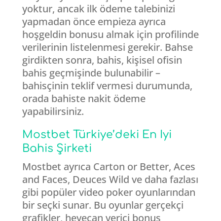
yoktur, ancak ilk ödeme talebinizi
yapmadan önce empieza ayrıca
hoşgeldin bonusu almak için profilinde
verilerinin listelenmesi gerekir. Bahse
girdikten sonra, bahis, kişisel ofisin
bahis geçmişinde bulunabilir –
bahisçinin teklif vermesi durumunda,
orada bahiste nakit ödeme
yapabilirsiniz.
Mostbet Türkiye’deki En Iyi
Bahis Şirketi
Mostbet ayrıca Carton or Better, Aces
and Faces, Deuces Wild ve daha fazlası
gibi popüler video poker oyunlarından
bir seçki sunar. Bu oyunlar gerçekçi
grafikler, heyecan verici bonus