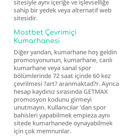
sitesiyle aynı içeriğe ve işlevselliğe
sahip bir yedek veya alternatif web
sitesidir.
Mostbet Çevrimiçi
Kumarhanesi
Diğer yandan, kumarhane hoş geldin
promosyonunun, kumarhane, canlı
kumarhane veya sanal spor
bölümlerinde 72 saat içinde 60 kez
çevrilmesi ?art? aranmaktad?r. Ayrıca
hesap kaydınız sırasında GETMAX
promosyon kodunu girmeyi
unutmayın. Kullanıcılar ’dan spor
bahisleri yapabilmek empieza aynı
sitede kumarhanede oynayabilmek
için çok memnunlar.