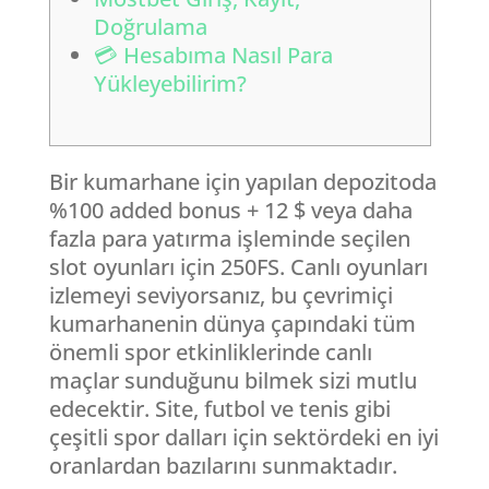
Doğrulama
💳 Hesabıma Nasıl Para
Yükleyebilirim?
Bir kumarhane için yapılan depozitoda
%100 added bonus + 12 $ veya daha
fazla para yatırma işleminde seçilen
slot oyunları için 250FS. Canlı oyunları
izlemeyi seviyorsanız, bu çevrimiçi
kumarhanenin dünya çapındaki tüm
önemli spor etkinliklerinde canlı
maçlar sunduğunu bilmek sizi mutlu
edecektir. Site, futbol ve tenis gibi
çeşitli spor dalları için sektördeki en iyi
oranlardan bazılarını sunmaktadır.