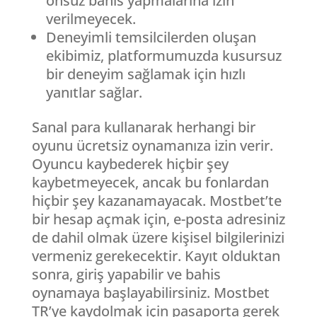
onsuz bahis yapmalarına izin
verilmeyecek.
Deneyimli temsilcilerden oluşan
ekibimiz, platformumuzda kusursuz
bir deneyim sağlamak için hızlı
yanıtlar sağlar.
Sanal para kullanarak herhangi bir
oyunu ücretsiz oynamanıza izin verir.
Oyuncu kaybederek hiçbir şey
kaybetmeyecek, ancak bu fonlardan
hiçbir şey kazanamayacak. Mostbet’te
bir hesap açmak için, e-posta adresiniz
de dahil olmak üzere kişisel bilgilerinizi
vermeniz gerekecektir. Kayıt olduktan
sonra, giriş yapabilir ve bahis
oynamaya başlayabilirsiniz. Mostbet
TR’ye kaydolmak için pasaporta gerek