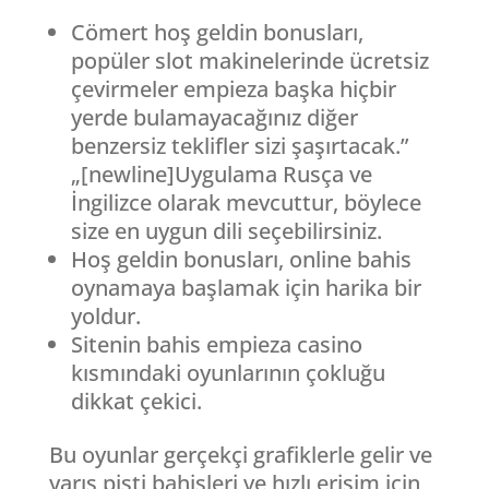
Cömert hoş geldin bonusları,
popüler slot makinelerinde ücretsiz
çevirmeler empieza başka hiçbir
yerde bulamayacağınız diğer
benzersiz teklifler sizi şaşırtacak.”
„[newline]Uygulama Rusça ve
İngilizce olarak mevcuttur, böylece
size en uygun dili seçebilirsiniz.
Hoş geldin bonusları, online bahis
oynamaya başlamak için harika bir
yoldur.
Sitenin bahis empieza casino
kısmındaki oyunlarının çokluğu
dikkat çekici.
Bu oyunlar gerçekçi grafiklerle gelir ve
yarış pisti bahisleri ve hızlı erişim için