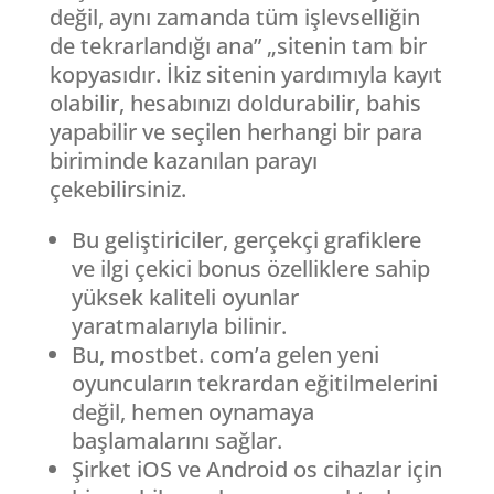
değil, aynı zamanda tüm işlevselliğin
de tekrarlandığı ana” „sitenin tam bir
kopyasıdır. İkiz sitenin yardımıyla kayıt
olabilir, hesabınızı doldurabilir, bahis
yapabilir ve seçilen herhangi bir para
biriminde kazanılan parayı
çekebilirsiniz.
Bu geliştiriciler, gerçekçi grafiklere
ve ilgi çekici bonus özelliklere sahip
yüksek kaliteli oyunlar
yaratmalarıyla bilinir.
Bu, mostbet. com’a gelen yeni
oyuncuların tekrardan eğitilmelerini
değil, hemen oynamaya
başlamalarını sağlar.
Şirket iOS ve Android os cihazlar için