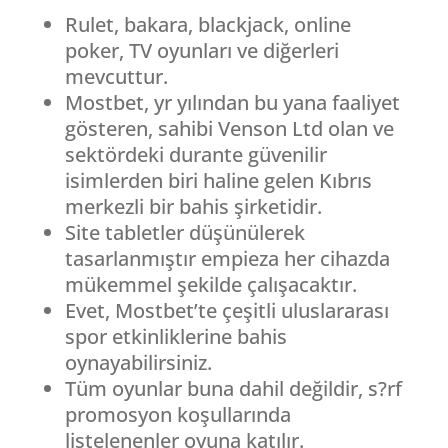
Rulet, bakara, blackjack, online
poker, TV oyunları ve diğerleri
mevcuttur.
Mostbet, yr yılından bu yana faaliyet
gösteren, sahibi Venson Ltd olan ve
sektördeki durante güvenilir
isimlerden biri haline gelen Kıbrıs
merkezli bir bahis şirketidir.
Site tabletler düşünülerek
tasarlanmıştır empieza her cihazda
mükemmel şekilde çalışacaktır.
Evet, Mostbet’te çeşitli uluslararası
spor etkinliklerine bahis
oynayabilirsiniz.
Tüm oyunlar buna dahil değildir, s?rf
promosyon koşullarında
listelenenler oyuna katılır.