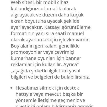
Web sitesi, bir mobil cihaz
kullandığınızı otomatik olarak
algılayacak ve düzeni daha küçük
ekran boyutuna uyacak şekilde
ayarlayacaktır. Katsayı görüntüleme
formatının yanı sıra saati manuel
olarak ayarlamak için işlevler vardır.
Boş alanın geri kalanı genellikle
promosyonlar veya çevrimiçi
kumarhane oyunları için banner
reklamlar için kullanılır. Ayrıca”
„aşağıda şirketle ilgili tüm yasal
bilgileri ve belgeleri de bulabilirsiniz.
Hesabınızı silmek için destek
hattıyla veya mevcut başka bir
yöntemle iletişime geçmeniz ve
niyetinizi onlara bildirmeniz gerekir.