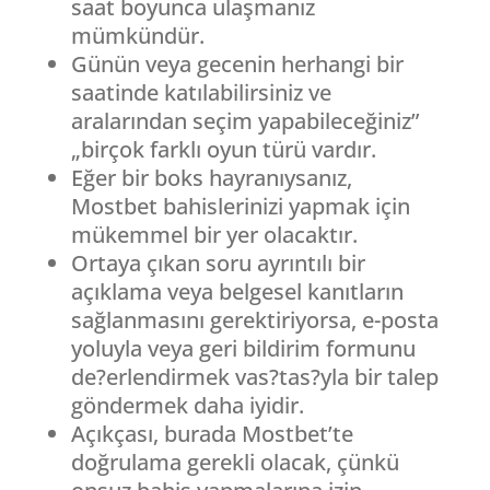
saat boyunca ulaşmanız
mümkündür.
Günün veya gecenin herhangi bir
saatinde katılabilirsiniz ve
aralarından seçim yapabileceğiniz”
„birçok farklı oyun türü vardır.
Eğer bir boks hayranıysanız,
Mostbet bahislerinizi yapmak için
mükemmel bir yer olacaktır.
Ortaya çıkan soru ayrıntılı bir
açıklama veya belgesel kanıtların
sağlanmasını gerektiriyorsa, e-posta
yoluyla veya geri bildirim formunu
de?erlendirmek vas?tas?yla bir talep
göndermek daha iyidir.
Açıkçası, burada Mostbet’te
doğrulama gerekli olacak, çünkü