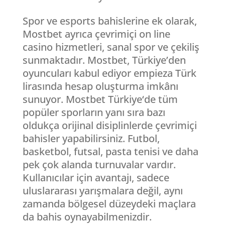
Spor ve esports bahislerine ek olarak,
Mostbet ayrıca çevrimiçi on line
casino hizmetleri, sanal spor ve çekiliş
sunmaktadır. Mostbet, Türkiye’den
oyuncuları kabul ediyor empieza Türk
lirasında hesap oluşturma imkânı
sunuyor. Mostbet Türkiye‘de tüm
popüler sporların yanı sıra bazı
oldukça orijinal disiplinlerde çevrimiçi
bahisler yapabilirsiniz. Futbol, ​​
basketbol, ​​futsal, pasta tenisi ve daha
pek çok alanda turnuvalar vardır.
Kullanıcılar için avantajı, sadece
uluslararası yarışmalara değil, aynı
zamanda bölgesel düzeydeki maçlara
da bahis oynayabilmenizdir.