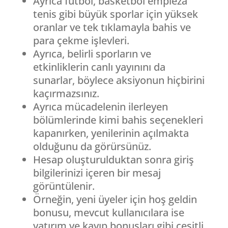
Ayrıca futbol, basketbol empieza
tenis gibi büyük sporlar için yüksek
oranlar ve tek tıklamayla bahis ve
para çekme işlevleri.
Ayrıca, belirli sporların ve
etkinliklerin canlı yayınını da
sunarlar, böylece aksiyonun hiçbirini
kaçırmazsınız.
Ayrıca mücadelenin ilerleyen
bölümlerinde kimi bahis seçenekleri
kapanırken, yenilerinin açılmakta
olduğunu da görürsünüz.
Hesap oluşturulduktan sonra giriş
bilgilerinizi içeren bir mesaj
görüntülenir.
Örneğin, yeni üyeler için hoş geldin
bonusu, mevcut kullanıcılara ise
yatırım ve kayıp bonusları gibi çeşitli