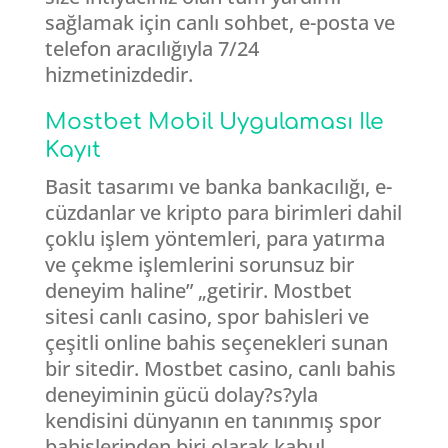
sağlamak için canlı sohbet, e-posta ve
telefon aracılığıyla 7/24
hizmetinizdedir.
Mostbet Mobil Uygulaması Ile
Kayıt
Basit tasarımı ve banka bankacılığı, e-
cüzdanlar ve kripto para birimleri dahil
çoklu işlem yöntemleri, para yatırma
ve çekme işlemlerini sorunsuz bir
deneyim haline” „getirir. Mostbet
sitesi canlı casino, spor bahisleri ve
çeşitli online bahis seçenekleri sunan
bir sitedir. Mostbet casino, canlı bahis
deneyiminin gücü dolay?s?yla
kendisini dünyanın en tanınmış spor
bahislerinden biri olarak kabul