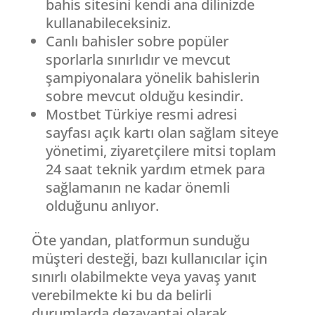
bahis sitesini kendi ana dilinizde
kullanabileceksiniz.
Canlı bahisler sobre popüler
sporlarla sınırlıdır ve mevcut
şampiyonalara yönelik bahislerin
sobre mevcut olduğu kesindir.
Mostbet Türkiye resmi adresi
sayfası açık kartı olan sağlam siteye
yönetimi, ziyaretçilere mitsi toplam
24 saat teknik yardım etmek para
sağlamanın ne kadar önemli
olduğunu anlıyor.
Öte yandan, platformun sunduğu
müşteri desteği, bazı kullanıcılar için
sınırlı olabilmekte veya yavaş yanıt
verebilmekte ki bu da belirli
durumlarda dezavantaj olarak