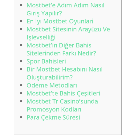
Mostbet’e Adım Adım Nasıl
Giriş Yapılır?
En İyi̇ Mostbet Oyunlari
Mostbet Sitesinin Arayüzü Ve
Işlevselliği
Mostbet’in Diğer Bahis
Sitelerinden Farkı Nedir?
Spor Bahisleri
Bir Mostbet Hesabını Nasıl
Oluşturabilirim?
Ödeme Metodları
Mostbet’te Bahis Çeşitleri
Mostbet Tr Casino’sunda
Promosyon Kodları
Para Çekme Süresi