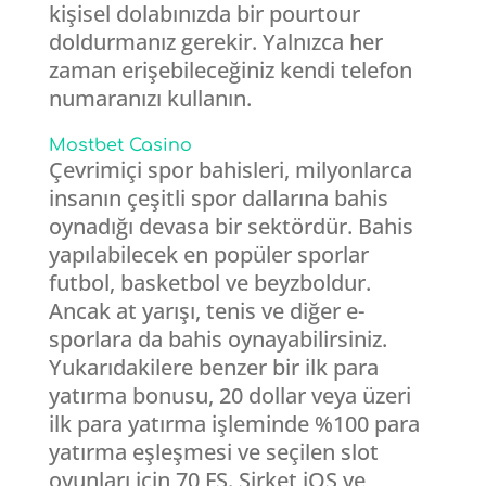
kişisel dolabınızda bir pourtour
doldurmanız gerekir. Yalnızca her
zaman erişebileceğiniz kendi telefon
numaranızı kullanın.
Mostbet Casino
Çevrimiçi spor bahisleri, milyonlarca
insanın çeşitli spor dallarına bahis
oynadığı devasa bir sektördür. Bahis
yapılabilecek en popüler sporlar
futbol, ​​basketbol ve beyzboldur.
Ancak at yarışı, tenis ve diğer e-
sporlara da bahis oynayabilirsiniz.
Yukarıdakilere benzer bir ilk para
yatırma bonusu, 20 dollar veya üzeri
ilk para yatırma işleminde %100 para
yatırma eşleşmesi ve seçilen slot
oyunları için 70 FS. Şirket iOS ve