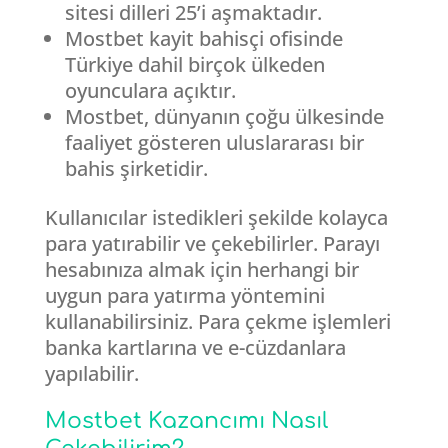
sitesi dilleri 25’i aşmaktadır.
Mostbet kayit bahisçi ofisinde
Türkiye dahil birçok ülkeden
oyunculara açıktır.
Mostbet, dünyanın çoğu ülkesinde
faaliyet gösteren uluslararası bir
bahis şirketidir.
Kullanıcılar istedikleri şekilde kolayca
para yatırabilir ve çekebilirler. Parayı
hesabınıza almak için herhangi bir
uygun para yatırma yöntemini
kullanabilirsiniz. Para çekme işlemleri
banka kartlarına ve e-cüzdanlara
yapılabilir.
Mostbet Kazancımı Nasıl