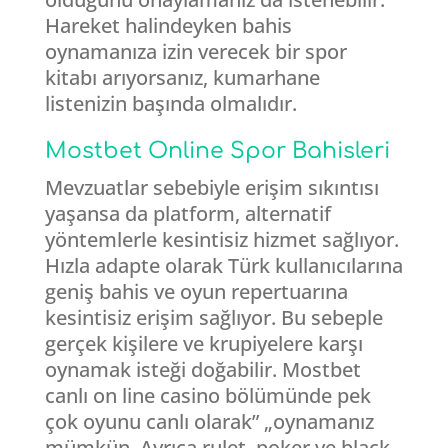
Hareket halindeyken bahis
oynamanıza izin verecek bir spor
kitabı arıyorsanız, kumarhane
listenizin başında olmalıdır.
Mostbet Online Spor Bahisleri
Mevzuatlar sebebiyle erişim sıkıntısı
yaşansa da platform, alternatif
yöntemlerle kesintisiz hizmet sağlıyor.
Hızla adapte olarak Türk kullanıcılarına
geniş bahis ve oyun repertuarına
kesintisiz erişim sağlıyor. Bu sebeple
gerçek kişilere ve krupiyelere karşı
oynamak isteği doğabilir. Mostbet
canlı on line casino bölümünde pek
çok oyunu canlı olarak” „oynamanız
mümkün. Ayrıca rulet, poker ve black