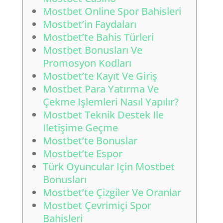
Mostbet Online Spor Bahisleri
Mostbet’in Faydaları
Mostbet’te Bahis Türleri
Mostbet Bonusları Ve
Promosyon Kodları
Mostbet’te Kayıt Ve Giriş
Mostbet Para Yatırma Ve
Çekme Işlemleri Nasıl Yapılır?
Mostbet Teknik Destek Ile
Iletişime Geçme
Mostbet’te Bonuslar
Mostbet’te Espor
Türk Oyuncular Için Mostbet
Bonusları
Mostbet’te Çizgiler Ve Oranlar
Mostbet Çevrimiçi Spor
Bahisleri