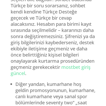
Türkçe bir soru sorarsanız, sohbet
kendi kendine Türkçe Desteğe
geçecek ve Türkçe bir cevap
alacaksınız. Hesabın para birimi kayıt
sırasında seçilmelidir – kararınızı daha
sonra değiştiremezsiniz. Şifrenizi ya da
giriş bilgilerinizi kaybederseniz, destek
ekibiyle iletişime geçmeniz ve daha
önce belirttiğiniz kişisel bilgileri
onaylayarak kurtarma prosedüründen
geçmeniz gerekecektir
mostbet giriş
güncel
.
Diğer yandan, kumarhane hoş
geldin promosyonunun, kumarhane,
canlı kumarhane veya sanal spor
bölümlerinde seventy two” „saat