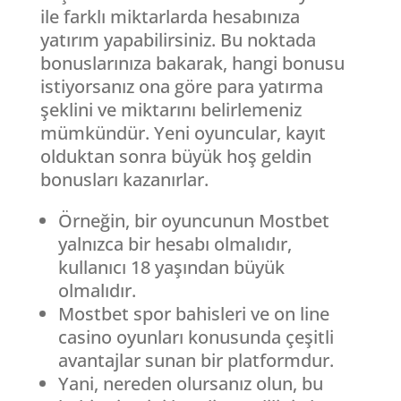
ile farklı miktarlarda hesabınıza
yatırım yapabilirsiniz. Bu noktada
bonuslarınıza bakarak, hangi bonusu
istiyorsanız ona göre para yatırma
şeklini ve miktarını belirlemeniz
mümkündür. Yeni oyuncular, kayıt
olduktan sonra büyük hoş geldin
bonusları kazanırlar.
Örneğin, bir oyuncunun Mostbet
yalnızca bir hesabı olmalıdır,
kullanıcı 18 yaşından büyük
olmalıdır.
Mostbet spor bahisleri ve on line
casino oyunları konusunda çeşitli
avantajlar sunan bir platformdur.
Yani, nereden olursanız olun, bu