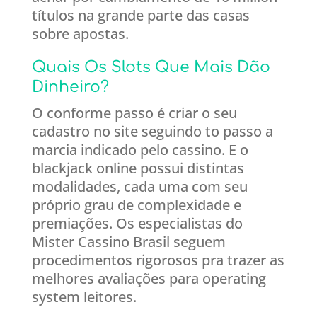
títulos na grande parte das casas
sobre apostas.
Quais Os Slots Que Mais Dão
Dinheiro?
O conforme passo é criar o seu
cadastro no site seguindo to passo a
marcia indicado pelo cassino. E o
blackjack online possui distintas
modalidades, cada uma com seu
próprio grau de complexidade e
premiações. Os especialistas do
Mister Cassino Brasil seguem
procedimentos rigorosos pra trazer as
melhores avaliações para operating
system leitores.