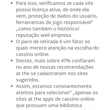
Para isso, verificamos ze cada site
possui licença ativa, de onde ela
vem, proteção de dados do usuário,
ferramentas de jogo responsável”
„como também o histórico/
reputação weil empresa.
O pace de retirada é um fator os
quais merece atenção na escolha do
cassino online.
Destes, mais sobre 47% confiaram
no ano de nossas recomendações
at the se cadastraram nos sites
sugeridos.
Assim, estamos constantemente
atentos para selecionar” „apenas os
sites at the apps de cassino online
que possuam uma biblioteca