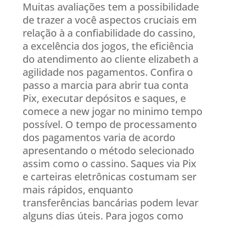
Muitas avaliações tem a possibilidade
de trazer a você aspectos cruciais em
relação à a confiabilidade do cassino,
a excelência dos jogos, the eficiência
do atendimento ao cliente elizabeth a
agilidade nos pagamentos. Confira o
passo a marcia para abrir tua conta
Pix, executar depósitos e saques, e
comece a new jogar no minimo tempo
possível. O tempo de processamento
dos pagamentos varia de acordo
apresentando o método selecionado
assim como o cassino. Saques via Pix
e carteiras eletrônicas costumam ser
mais rápidos, enquanto
transferências bancárias podem levar
alguns dias úteis. Para jogos como