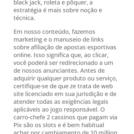
black jack, roleta e pôquer, a
estratégia é mais sobre noção e
técnica.
Em nosso conteúdo, fazemos
marketing e o manuseio de links
sobre afiliação de apostas esportivas
online. Isso significa que, ao clicar,
você poderá ser redirecionado a um
de nossos anunciantes. Antes de
adquirir qualquer produto ou serviço,
certifique-se de que ze trata de web
site licenciado em sua jurisdição e de
atender todas as exigências legais
aplicáveis ao jogo responsável. O
carro-chefe 2 cassinos que pagam via
Pix são os slots e é bem habitual
achar por cambiamento de 10 million