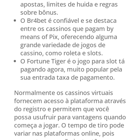
apostas, limites de huida e regras
sobre bônus.
O Br4bet é confiável e se destaca
entre os cassinos que pagam by
means of Pix, oferecendo alguma
grande variedade de jogos de
cassino, como roleta e slots.
O Fortune Tiger é o jogo para slot tá
pagando agora, muito popular pela
sua entrada taxa de pagamento.
Normalmente os cassinos virtuais
fornecem acesso à plataforma através
do registro e permitem que você
possa usufruir para vantagens quando
começa a jogar. O tempo de tiro pode
variar nas plataformas online, pois