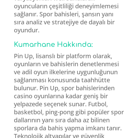
oyuncuların çeşitliliği deneyimlemesi
sağlanır. Spor bahisleri, şansın yanı
sıra analiz ve stratejiye de dayalı bir
oyundur.
Kumarhane Hakkında:
Pin Up, lisanslı bir platform olarak,
oyunların ve bahislerin denetlenmesi
ve adil oyun ilkelerine uygunluğunun
sağlanması konusunda taahhütte
bulunur. Pin Up, spor bahislerinden
casino oyunlarına kadar geniş bir
yelpazede seçenek sunar. Futbol,
basketbol, ping-pong gibi popüler spor
dallarının yanı sıra daha az bilinen
sporlara da bahis yapma imkanı tanır.
Teknolojik altyapılar ve güvenlik