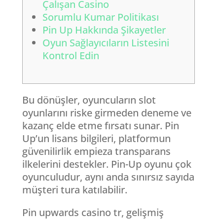
Çalışan Casino
Sorumlu Kumar Politikası
Pin Up Hakkında Şikayetler
Oyun Sağlayıcıların Listesini
Kontrol Edin
Bu dönüşler, oyuncuların slot
oyunlarını riske girmeden deneme ve
kazanç elde etme fırsatı sunar. Pin
Up’un lisans bilgileri, platformun
güvenilirlik empieza transparans
ilkelerini destekler. Pin-Up oyunu çok
oyunculudur, aynı anda sınırsız sayıda
müşteri tura katılabilir.
Pin upwards casino tr, gelişmiş