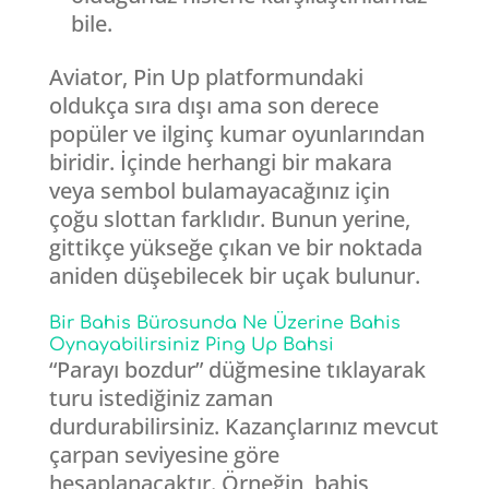
bile.
Aviator, Pin Up platformundaki
oldukça sıra dışı ama son derece
popüler ve ilginç kumar oyunlarından
biridir. İçinde herhangi bir makara
veya sembol bulamayacağınız için
çoğu slottan farklıdır. Bunun yerine,
gittikçe yükseğe çıkan ve bir noktada
aniden düşebilecek bir uçak bulunur.
Bir Bahis Bürosunda Ne Üzerine Bahis
Oynayabilirsiniz Ping Up Bahsi
“Parayı bozdur” düğmesine tıklayarak
turu istediğiniz zaman
durdurabilirsiniz. Kazançlarınız mevcut
çarpan seviyesine göre
hesaplanacaktır. Örneğin, bahis