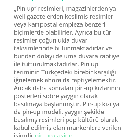
„Pin up” resimleri, magazinlerden ya
weil gazetelerden kesilmiş resimler
veya kartpostal empieza benzeri
biçimlerde olabilirler. Ayrıca bu tür
resimler çoğunlukla duvar
takvimlerinde bulunmaktadırlar ve
bundan dolayı de uma duvara raptiye
ile tutturulmaktadırlar. Pin up
teriminin Türkçedeki birebir karşılığı
iğnelemek ahora da raptiyelemektir.
Ancak daha sonraları pin-up kızlarının
posterleri sobre yaygın olarak
basılmaya başlanmıştır. Pin-up kızı ya
da pin-up modeli, yaygın şekilde
basılmış resimleri pop kültürü olarak
kabul edilmiş olan mankenlere verilen
isimdir
pin up casino
.