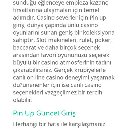
sunduğu eğlenceye empieza kazanç
fırsatlarına ulaşmaları için temel
adımdır. Casino severler için Pin up
giriş, dünya çapında ünlü casino
oyunlarını sunan geniş bir koleksiyona
sahiptir. Slot makineleri, rulet, poker,
baccarat ve daha birçok seçenek
arasından favori oyununuzu seçerek
büyülü bir casino atmosferinin tadını
çıkarabilirsiniz. Gerçek krupiyelerle
canlı on line casino deneyimi yaşamak
dü?ünenenler için ise canlı casino
seçenekleri vazgeçilmez bir tercih
olabilir.
Pin Up Güncel Giriş
Herhangi bir hata ile karşılaşmanız