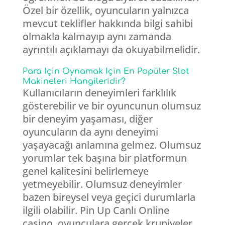
Özel bir özellik, oyuncuların yalnızca
mevcut teklifler hakkında bilgi sahibi
olmakla kalmayıp aynı zamanda
ayrıntılı açıklamayı da okuyabilmelidir.
Para Için Oynamak Için En Popüler Slot
Makineleri Hangileridir?
Kullanıcıların deneyimleri farklılık
gösterebilir ve bir oyuncunun olumsuz
bir deneyim yaşaması, diğer
oyuncuların da aynı deneyimi
yaşayacağı anlamına gelmez. Olumsuz
yorumlar tek başına bir platformun
genel kalitesini belirlemeye
yetmeyebilir. Olumsuz deneyimler
bazen bireysel veya geçici durumlarla
ilgili olabilir. Pin Up Canlı Online
casino, oyunculara gerçek krupiyeler