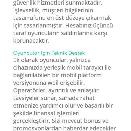
güvenlik hizmetleri sunmaktadır.
İşlevsellik, müşteri bilgilerinin
tasarrufunu en üst düzeye çıkarmak
için tasarlanmıştır. Hesabınız üçüncü
taraf oyuncuların saldırılarına karşı
korunacaktır.
Oyuncular Için Teknik Destek
Ek olarak oyuncular, yalnızca
cihazınızda yerleşik mobil tarayıcı ile
bağlanılabilen bir mobil platform
versiyonuna weil erişebilir.
Operatörler, ayrıntılı ve anlaşılır
tavsiyeler sunar, sahada rahat
etmenize yardımcı olur ve başarılı bir
şekilde finansal işlemleri
gerçekleştirir. Sizi mevcut bonus ve
promosyonlardan haberdar edecekler