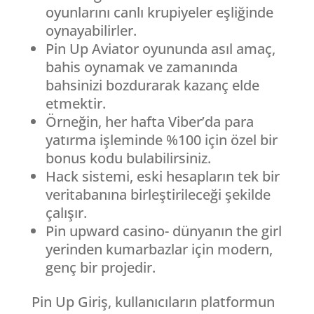
oyunlarını canlı krupiyeler eşliğinde
oynayabilirler.
Pin Up Aviator oyununda asıl amaç,
bahis oynamak ve zamanında
bahsinizi bozdurarak kazanç elde
etmektir.
Örneğin, her hafta Viber’da para
yatırma işleminde %100 için özel bir
bonus kodu bulabilirsiniz.
Hack sistemi, eski hesapların tek bir
veritabanına birleştirileceği şekilde
çalışır.
Pin upward casino- dünyanın the girl
yerinden kumarbazlar için modern,
genç bir projedir.
Pin Up Giriş, kullanıcıların platformun