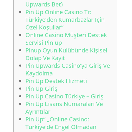
Upwards Bet)
Pin Up Online Casino Tr:
Türkiye’den Kumarbazlar Için
Özel Koşullar”
Online Casino Müşteri Destek
Servisi Pin-up
Pinup Oyun Kulübünde Kişisel
Dolap Ve Kayıt
Pin Upwards Casino’ya Giriş Ve
Kaydolma
Pin Up Destek Hizmeti
Pin Up Giriş
Pin Up Casino Türkiye – Giriş
Pin Up Lisans Numaraları Ve
Ayrıntılar
Pin Up” „Online Casino:
Türkiye’de Engel Olmadan