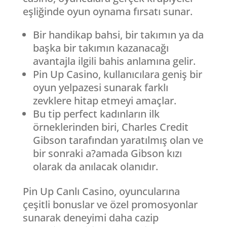
eşliğinde oyun oynama fırsatı sunar.
Bir handikap bahsi, bir takımın ya da
başka bir takımın kazanacağı
avantajla ilgili bahis anlamına gelir.
Pin Up Casino, kullanıcılara geniş bir
oyun yelpazesi sunarak farklı
zevklere hitap etmeyi amaçlar.
Bu tip perfect kadınların ilk
örneklerinden biri, Charles Credit
Gibson tarafından yaratılmış olan ve
bir sonraki a?amada Gibson kızı
olarak da anılacak olanıdır.
Pin Up Canlı Casino, oyuncularına
çeşitli bonuslar ve özel promosyonlar
sunarak deneyimi daha cazip