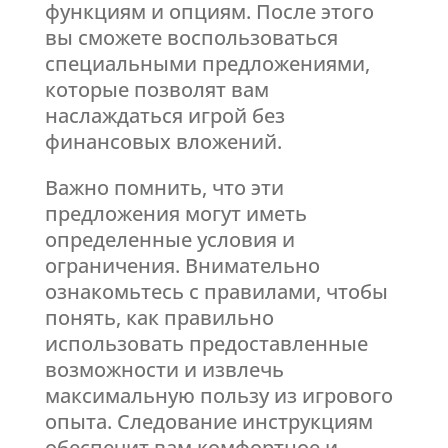
функциям и опциям. После этого
вы сможете воспользоваться
специальными предложениями,
которые позволят вам
наслаждаться игрой без
финансовых вложений.
Важно помнить, что эти
предложения могут иметь
определенные условия и
ограничения. Внимательно
ознакомьтесь с правилами, чтобы
понять, как правильно
использовать предоставленные
возможности и извлечь
максимальную пользу из игрового
опыта. Следование инструкциям
обеспечит вам комфортное и