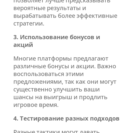
позволяет лучше предсказывать
вероятные результаты и
вырабатывать более эффективные
стратегии.
3. Использование бонусов и
акций
Многие платформы предлагают
различные бонусы и акции. Важно
воспользоваться этими
предложениями, так как они могут
существенно улучшить ваши
шансы на выигрыш и продлить
игровое время.
4. Тестирование разных подходов
Разные тактики могут давать