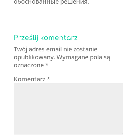
обоснованные решения.
Prześlij komentarz
Twój adres email nie zostanie
opublikowany.
Wymagane pola są
oznaczone
*
Komentarz
*