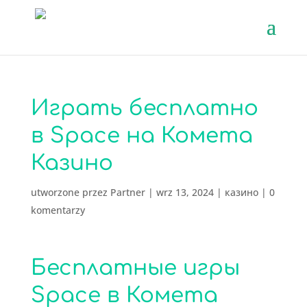
Играть бесплатно
в Space на Комета
Казино
utworzone przez
Partner
|
wrz 13, 2024
|
казино
|
0
komentarzy
Бесплатные игры
Space в Комета