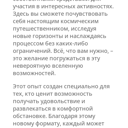
участия в интересных активностях.
Здесь вы сможете почувствовать
себя настоящим космическим
путешественником, исследуя
новые горизонты и наслаждаясь
процессом без каких-либо
ограничений. Всё, что вам нужно, –
это желание погружаться в эту
невероятную вселенную
возможностей.
Этот опыт создан специально для
тех, кто ценит возможность
получать удовольствие и
развлекаться в комфортной
обстановке. Благодаря этому
новому формату, каждый может