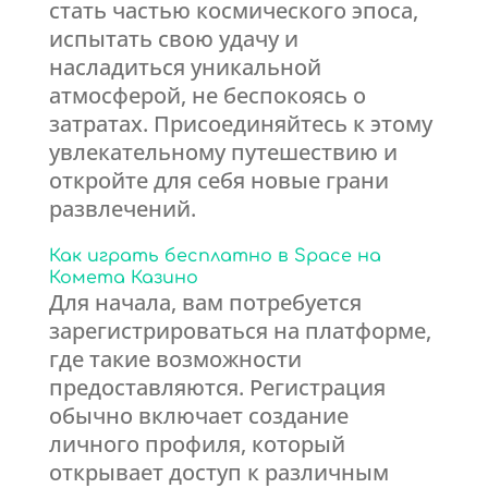
стать частью космического эпоса,
испытать свою удачу и
насладиться уникальной
атмосферой, не беспокоясь о
затратах. Присоединяйтесь к этому
увлекательному путешествию и
откройте для себя новые грани
развлечений.
Как играть бесплатно в Space на
Комета Казино
Для начала, вам потребуется
зарегистрироваться на платформе,
где такие возможности
предоставляются. Регистрация
обычно включает создание
личного профиля, который
открывает доступ к различным