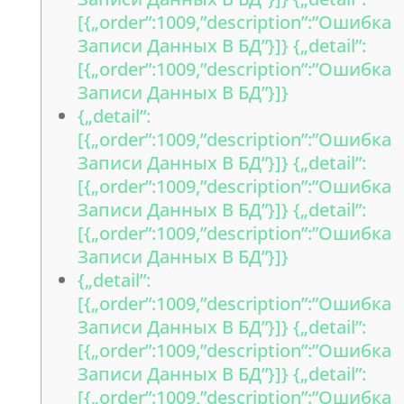
[{„order”:1009,”description”:”Ошибка
Записи Данных В БД”}]} {„detail”:
[{„order”:1009,”description”:”Ошибка
Записи Данных В БД”}]}
{„detail”:
[{„order”:1009,”description”:”Ошибка
Записи Данных В БД”}]} {„detail”:
[{„order”:1009,”description”:”Ошибка
Записи Данных В БД”}]} {„detail”:
[{„order”:1009,”description”:”Ошибка
Записи Данных В БД”}]}
{„detail”:
[{„order”:1009,”description”:”Ошибка
Записи Данных В БД”}]} {„detail”:
[{„order”:1009,”description”:”Ошибка
Записи Данных В БД”}]} {„detail”:
[{„order”:1009,”description”:”Ошибка