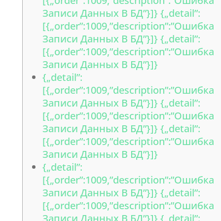
[{„order”:1009,”description”:”Ошибка
Записи Данных В БД”}]} {„detail”:
[{„order”:1009,”description”:”Ошибка
Записи Данных В БД”}]} {„detail”:
[{„order”:1009,”description”:”Ошибка
Записи Данных В БД”}]}
{„detail”:
[{„order”:1009,”description”:”Ошибка
Записи Данных В БД”}]} {„detail”:
[{„order”:1009,”description”:”Ошибка
Записи Данных В БД”}]} {„detail”:
[{„order”:1009,”description”:”Ошибка
Записи Данных В БД”}]}
{„detail”:
[{„order”:1009,”description”:”Ошибка
Записи Данных В БД”}]} {„detail”:
[{„order”:1009,”description”:”Ошибка
Записи Данных В БД”}]} {„detail”: