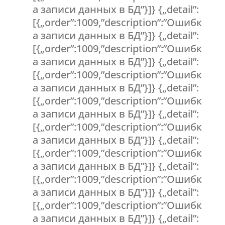
а записи данных в БД”}]} {„detail”:
[{„order”:1009,”description”:”Ошибк
а записи данных в БД”}]} {„detail”:
[{„order”:1009,”description”:”Ошибк
а записи данных в БД”}]} {„detail”:
[{„order”:1009,”description”:”Ошибк
а записи данных в БД”}]} {„detail”:
[{„order”:1009,”description”:”Ошибк
а записи данных в БД”}]} {„detail”:
[{„order”:1009,”description”:”Ошибк
а записи данных в БД”}]} {„detail”:
[{„order”:1009,”description”:”Ошибк
а записи данных в БД”}]} {„detail”:
[{„order”:1009,”description”:”Ошибк
а записи данных в БД”}]} {„detail”:
[{„order”:1009,”description”:”Ошибк
а записи данных в БД”}]} {„detail”: