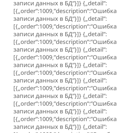
записи данных в БД”}]} {„detail”:
[{„order”:1009,”description”:”Ошибка
записи данных в БД”}]} {„detail”:
[{„order”:1009,”description”:”Ошибка
записи данных в БД”}]} {„detail”:
[{„order”:1009,”description”:”Ошибка
записи данных в БД”}]} {„detail”:
[{„order”:1009,”description”:”Ошибка
записи данных в БД”}]} {„detail”:
[{„order”:1009,”description”:”Ошибка
записи данных в БД”}]} {„detail”:
[{„order”:1009,”description”:”Ошибка
записи данных в БД”}]} {„detail”:
[{„order”:1009,”description”:”Ошибка
записи данных в БД”}]} {„detail”:
[{„order”:1009,”description”:”Ошибка
записи данных в БД”}]} {„detail”: