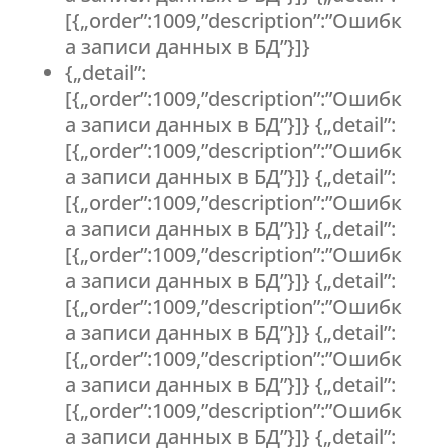
[{„order”:1009,”description”:”Ошибк
а записи данных в БД”}]}
{„detail”:
[{„order”:1009,”description”:”Ошибк
а записи данных в БД”}]} {„detail”:
[{„order”:1009,”description”:”Ошибк
а записи данных в БД”}]} {„detail”:
[{„order”:1009,”description”:”Ошибк
а записи данных в БД”}]} {„detail”:
[{„order”:1009,”description”:”Ошибк
а записи данных в БД”}]} {„detail”:
[{„order”:1009,”description”:”Ошибк
а записи данных в БД”}]} {„detail”:
[{„order”:1009,”description”:”Ошибк
а записи данных в БД”}]} {„detail”:
[{„order”:1009,”description”:”Ошибк
а записи данных в БД”}]} {„detail”: