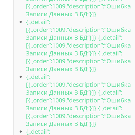
[{„order”:1009,”description”:”Ошибка
Записи Данных В БД”}]}
{„detail”:
[{„order”:1009,”description”:”Ошибка
Записи Данных В БД”}]} {„detail”:
[{„order”:1009,”description”:”Ошибка
Записи Данных В БД”}]} {„detail”:
[{„order”:1009,”description”:”Ошибка
Записи Данных В БД”}]}
{„detail”:
[{„order”:1009,”description”:”Ошибка
Записи Данных В БД”}]} {„detail”:
[{„order”:1009,”description”:”Ошибка
Записи Данных В БД”}]} {„detail”:
[{„order”:1009,”description”:”Ошибка
Записи Данных В БД”}]}
{„detail”: