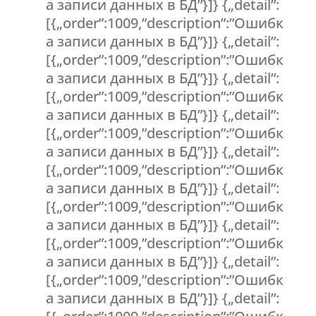
а записи данных в БД”}]} {„detail”:
[{„order”:1009,”description”:”Ошибк
а записи данных в БД”}]} {„detail”:
[{„order”:1009,”description”:”Ошибк
а записи данных в БД”}]} {„detail”:
[{„order”:1009,”description”:”Ошибк
а записи данных в БД”}]} {„detail”:
[{„order”:1009,”description”:”Ошибк
а записи данных в БД”}]} {„detail”:
[{„order”:1009,”description”:”Ошибк
а записи данных в БД”}]} {„detail”:
[{„order”:1009,”description”:”Ошибк
а записи данных в БД”}]} {„detail”:
[{„order”:1009,”description”:”Ошибк
а записи данных в БД”}]} {„detail”:
[{„order”:1009,”description”:”Ошибк
а записи данных в БД”}]} {„detail”: