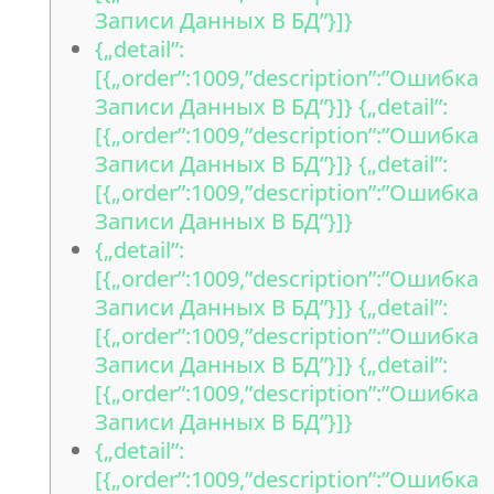
Записи Данных В БД”}]}
{„detail”:
[{„order”:1009,”description”:”Ошибка
Записи Данных В БД”}]} {„detail”:
[{„order”:1009,”description”:”Ошибка
Записи Данных В БД”}]} {„detail”:
[{„order”:1009,”description”:”Ошибка
Записи Данных В БД”}]}
{„detail”:
[{„order”:1009,”description”:”Ошибка
Записи Данных В БД”}]} {„detail”:
[{„order”:1009,”description”:”Ошибка
Записи Данных В БД”}]} {„detail”:
[{„order”:1009,”description”:”Ошибка
Записи Данных В БД”}]}
{„detail”:
[{„order”:1009,”description”:”Ошибка