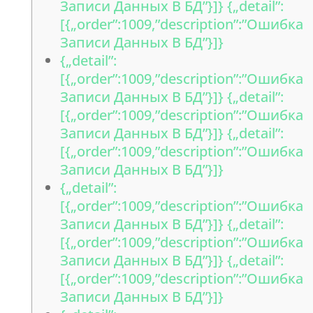
Записи Данных В БД”}]} {„detail”:
[{„order”:1009,”description”:”Ошибка
Записи Данных В БД”}]}
{„detail”:
[{„order”:1009,”description”:”Ошибка
Записи Данных В БД”}]} {„detail”:
[{„order”:1009,”description”:”Ошибка
Записи Данных В БД”}]} {„detail”:
[{„order”:1009,”description”:”Ошибка
Записи Данных В БД”}]}
{„detail”:
[{„order”:1009,”description”:”Ошибка
Записи Данных В БД”}]} {„detail”:
[{„order”:1009,”description”:”Ошибка
Записи Данных В БД”}]} {„detail”:
[{„order”:1009,”description”:”Ошибка
Записи Данных В БД”}]}