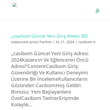
„casibom Güncel Yeni Giriş Adresi 202
utworzone przez
Partner
|
lis 21, 2024
|
casibom tr
„casibom Güncel Yeni Giriş Adresi
2024Kazancın Ve Eğlencenin Öncü
Adresi”ContentCasibom Giriş:
Güvenilirliği Ve Kullanıcı Deneyimi
Üzerine Bir İncelemeKullanıcıların
Gözünden CasibomHoş Geldin
Bonusu: Yeni Başlayanlara
ÖzelCasibom TwitterErişimde
Kolaylık...