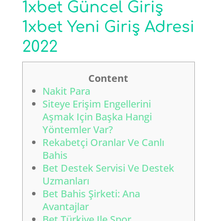
1xbet Güncel Giriş
1xbet Yeni Giriş Adresi
2022
Content
Nakit Para
Siteye Erişim Engellerini
Aşmak Için Başka Hangi
Yöntemler Var?
Rekabetçi Oranlar Ve Canlı
Bahis
Bet Destek Servisi Ve Destek
Uzmanları
Bet Bahis Şirketi: Ana
Avantajlar
Bet Türkiye Ile Spor