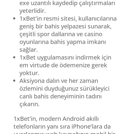
exe uzantılı kaydedip çalıştırmaları
yeterlidir.
1xBet’in resmi sitesi, kullanıcılarına
geniş bir bahis yelpazesi sunarak,
çeşitli spor dallarına ve casino
oyunlarına bahis yapma imkanı
sağlar.
1xBet uygulamasını indirmek için
em virtude de ödemenize gerek
yoktur.
Aksiyona dalın ve her zaman
özlemini duyduğunuz sürükleyici
canlı bahis deneyiminin tadını
çıkarın.
1xBet’in, modern Android akıllı
telefonların yanı sıra iPhone’lara da