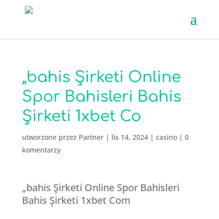
„bahis Şirketi Online
Spor Bahisleri Bahis
Şirketi 1xbet Co
utworzone przez
Partner
|
lis 14, 2024
|
casino
|
0
komentarzy
„bahis Şirketi Online Spor Bahisleri
Bahis Şirketi 1xbet Com