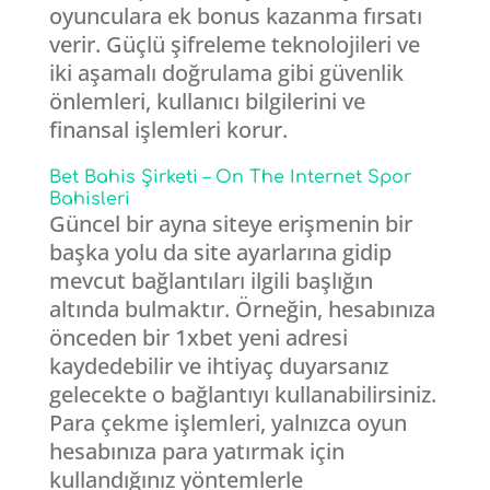
oyunculara ek bonus kazanma fırsatı
verir. Güçlü şifreleme teknolojileri ve
iki aşamalı doğrulama gibi güvenlik
önlemleri, kullanıcı bilgilerini ve
finansal işlemleri korur.
Bet Bahis Şirketi – On The Internet Spor
Bahisleri
Güncel bir ayna siteye erişmenin bir
başka yolu da site ayarlarına gidip
mevcut bağlantıları ilgili başlığın
altında bulmaktır. Örneğin, hesabınıza
önceden bir 1xbet yeni adresi
kaydedebilir ve ihtiyaç duyarsanız
gelecekte o bağlantıyı kullanabilirsiniz.
Para çekme işlemleri, yalnızca oyun
hesabınıza para yatırmak için
kullandığınız yöntemlerle