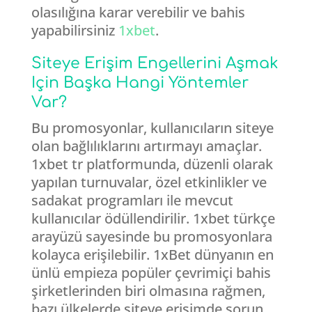
olasılığına karar verebilir ve bahis
yapabilirsiniz
1xbet
.
Siteye Erişim Engellerini Aşmak
Için Başka Hangi Yöntemler
Var?
Bu promosyonlar, kullanıcıların siteye
olan bağlılıklarını artırmayı amaçlar.
1xbet tr platformunda, düzenli olarak
yapılan turnuvalar, özel etkinlikler ve
sadakat programları ile mevcut
kullanıcılar ödüllendirilir. 1xbet türkçe
arayüzü sayesinde bu promosyonlara
kolayca erişilebilir. 1xBet dünyanın en
ünlü empieza popüler çevrimiçi bahis
şirketlerinden biri olmasına rağmen,
bazı ülkelerde siteye erişimde sorun