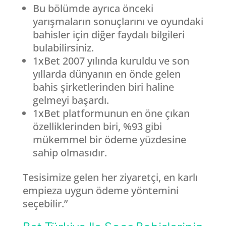
Bu bölümde ayrıca önceki
yarışmaların sonuçlarını ve oyundaki
bahisler için diğer faydalı bilgileri
bulabilirsiniz.
1xBet 2007 yılında kuruldu ve son
yıllarda dünyanın en önde gelen
bahis şirketlerinden biri haline
gelmeyi başardı.
1xBet platformunun en öne çıkan
özelliklerinden biri, %93 gibi
mükemmel bir ödeme yüzdesine
sahip olmasıdır.
Tesisimize gelen her ziyaretçi, en karlı
empieza uygun ödeme yöntemini
seçebilir.”