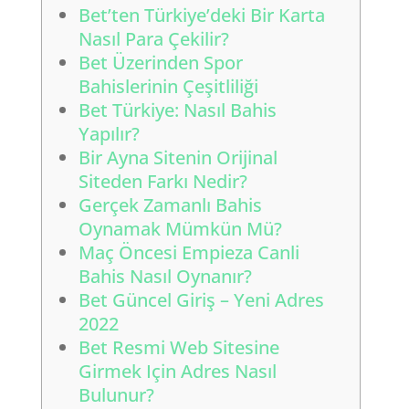
Bet’ten Türkiye’deki Bir Karta
Nasıl Para Çekilir?
Bet Üzerinden Spor
Bahislerinin Çeşitliliği
Bet Türkiye: Nasıl Bahis
Yapılır?
Bir Ayna Sitenin Orijinal
Siteden Farkı Nedir?
Gerçek Zamanlı Bahis
Oynamak Mümkün Mü?
Maç Öncesi Empieza Canli
Bahis Nasıl Oynanır?
Bet Güncel Giriş – Yeni Adres
2022
Bet Resmi Web Sitesine
Girmek Için Adres Nasıl
Bulunur?