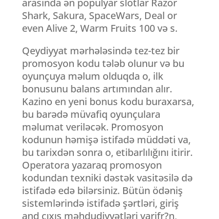
arasında ən populyar slotlar Razor
Shark, Sakura, SpaceWars, Deal or
even Alive 2, Warm Fruits 100 və s.
Qeydiyyat mərhələsində tez-tez bir
promosyon kodu tələb olunur və bu
oyunçuya məlum olduqda o, ilk
bonusunu balans artımından alır.
Kazino en yeni bonus kodu buraxarsa,
bu barədə müvafiq oyunçulara
məlumat veriləcək. Promosyon
kodunun həmişə istifadə müddəti va,
bu tarixdən sonra o, etibarlılığını itirir.
Operatora yazaraq promosyon
kodundan texniki dəstək vasitəsilə də
istifadə edə bilərsiniz. Bütün ödəniş
sistemlərində istifadə şərtləri, giriş
and çıxış məhdudiyyətləri varifr?n,