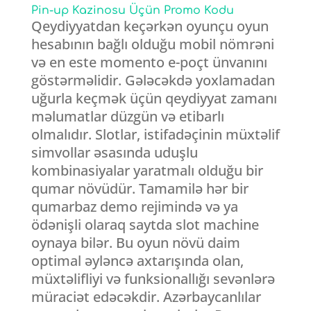
Pin-up Kazinosu Üçün Promo Kodu
Qeydiyyatdan keçərkən oyunçu oyun
hesabının bağlı olduğu mobil nömrəni
və en este momento e-poçt ünvanını
göstərməlidir. Gələcəkdə yoxlamadan
uğurla keçmək üçün qeydiyyat zamanı
məlumatlar düzgün və etibarlı
olmalıdır. Slotlar, istifadəçinin müxtəlif
simvollar əsasında uduşlu
kombinasiyalar yaratmalı olduğu bir
qumar növüdür. Tamamilə hər bir
qumarbaz demo rejimində və ya
ödənişli olaraq saytda slot machine
oynaya bilər. Bu oyun növü daim
optimal əyləncə axtarışında olan,
müxtəlifliyi və funksionallığı sevənlərə
müraciət edəcəkdir. Azərbaycanlılar