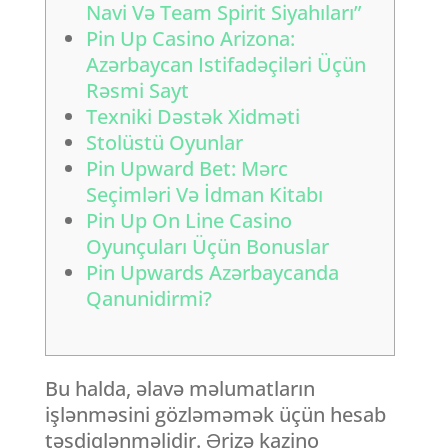
Navi Və Team Spirit Siyahıları”
Pin Up Casino Arizona:
Azərbaycan Istifadəçiləri Üçün
Rəsmi Sayt
Texniki Dəstək Xidməti
Stolüstü Oyunlar
Pin Upward Bet: Mərc
Seçimləri Və İdman Kitabı
Pin Up On Line Casino
Oyunçuları Üçün Bonuslar
Pin Upwards Azərbaycanda
Qanunidirmi?
Bu halda, əlavə məlumatların
işlənməsini gözləməmək üçün hesab
təsdiqlənməlidir. Ərizə kazino