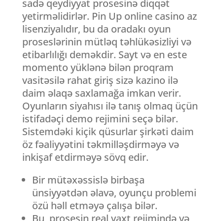
sadə qeydiyyat prosesinə diqqət
yetirməlidirlər. Pin Up online casino az
lisenziyalıdır, bu da oradakı oyun
proseslərinin mütləq təhlükəsizliyi və
etibarlılığı deməkdir. Sayt və en este
momento yüklənə bilən proqram
vasitəsilə rahat giriş sizə kazino ilə
daim əlaqə saxlamağa imkan verir.
Oyunların siyahısı ilə tanış olmaq üçün
istifadəçi demo rejimini seçə bilər.
Sistemdəki kiçik qüsurlar şirkəti daim
öz fəaliyyətini təkmilləşdirməyə və
inkişaf etdirməyə sövq edir.
Bir mütəxəssislə birbaşa
ünsiyyətdən əlavə, oyunçu problemi
özü həll etməyə çalışa bilər.
Bu, prosesin real vaxt rejimində və