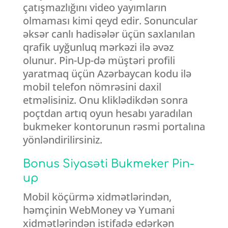
çatışmazlığını video yayımların
olmaması kimi qeyd edir. Sonuncular
əksər canlı hadisələr üçün saxlanılan
qrafik uyğunluq mərkəzi ilə əvəz
olunur. Pin-Up-də müştəri profili
yaratmaq üçün Azərbaycan kodu ilə
mobil telefon nömrəsini daxil
etməlisiniz. Onu kliklədikdən sonra
poçtdan artıq oyun hesabı yaradılan
bukmeker kontorunun rəsmi portalına
yönləndirilirsiniz.
Bonus Siyasəti Bukmeker Pin-
up
Mobil köçürmə xidmətlərindən,
həmçinin WebMoney və Yumani
xidmətlərindən istifadə edərkən