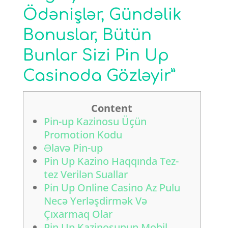
Ödənişlər, Gündəlik
Bonuslar, Bütün
Bunlar Sizi Pin Up
Casinoda Gözləyir”
Content
Pin-up Kazinosu Üçün
Promotion Kodu
Əlavə Pin-up
Pin Up Kazino Haqqında Tez-
tez Verilən Suallar
Pin Up Online Casino Az Pulu
Necə Yerləşdirmək Və
Çıxarmaq Olar
Pin Up Kazinosunun Mobil