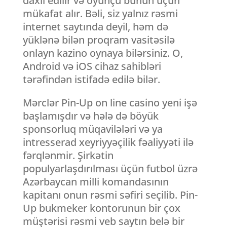
daxil edilir və oyunçu bunun üçün
mükafat alır. Bəli, siz yalnız rəsmi
internet saytında deyil, həm də
yüklənə bilən proqram vasitəsilə
onlayn kazino oynaya bilərsiniz. O,
Android və iOS cihaz sahibləri
tərəfindən istifadə edilə bilər.
Mərclər Pin-Up on line casino yeni işə
başlamışdır və hələ də böyük
sponsorluq müqavilələri və ya
intresserad xeyriyyəçilik fəaliyyəti ilə
fərqlənmir. Şirkətin
populyarlaşdırılması üçün futbol üzrə
Azərbaycan milli komandasının
kapitanı onun rəsmi səfiri seçilib. Pin-
Up bukmeker kontorunun bir çox
müştərisi rəsmi veb saytın belə bir