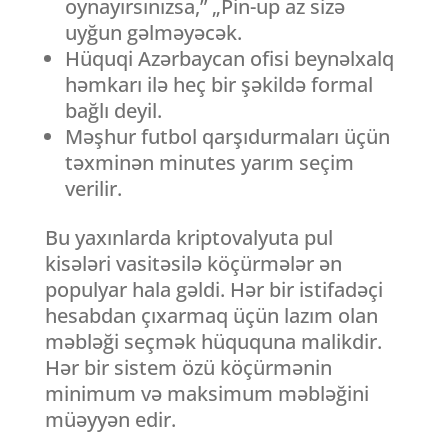
oynayırsınızsa,” „Pin-up az sizə
uyğun gəlməyəcək.
Hüquqi Azərbaycan ofisi beynəlxalq
həmkarı ilə heç bir şəkildə formal
bağlı deyil.
Məşhur futbol qarşıdurmaları üçün
təxminən minutes yarım seçim
verilir.
Bu yaxınlarda kriptovalyuta pul
kisələri vasitəsilə köçürmələr ən
populyar hala gəldi. Hər bir istifadəçi
hesabdan çıxarmaq üçün lazım olan
məbləği seçmək hüququna malikdir.
Hər bir sistem özü köçürmənin
minimum və maksimum məbləğini
müəyyən edir.