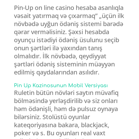
Pin-Up on line casino hesaba asanlıqla
vəsait yatırmaq və çıxarmaq” „üçün ilk
növbədə uyğun ödəniş sistemi barədə
qərar verməlisiniz. Şəxsi hesabda
oyunçu istədiyi ödəniş üsulunu seçib
onun şərtləri ilə yaxından tanış
olmalıdır. İlk növbədə, qeydiyyat
şərtləri ödəniş sisteminin müəyyən
edilmiş qaydalarından asılıdır.
Pin Up Kazinosunun Mobil Versiyası
Ruletin bütün növləri saytın müvafiq
bölməsində yerləşdirilib və siz onları
həm ödənişli, həm də pulsuz oynaya
bilərsiniz. Stolüstü oyunlar
kateqoriyasına bakara, blackjack,
poker və s. Bu oyunları real vaxt