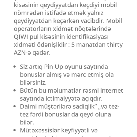
kisəsinin qeydiyyatdan keçdiyi mobil
nömrədən istifadə etmək yalnız
qeydiyyatdan keçərkən vacibdir. Mobil
operatorların xidmət nöqtələrində
QIWI pul kisəsinin identifikasiyası
xidməti ödənişlidir : 5 manatdan thirty
AZN-ə qədər.
Siz artıq Pin-Up oyunu saytında
bonuslar almış və mərc etmiş ola
bilərsiniz.
Bütün bu məlumatlar rəsmi internet
saytında ictimaiyyətə açıqdır.
Daimi müştərilərə sadiqlik” „və tez-
tez fərdi bonuslar da qeyd oluna
bilər.
Mütəxəssislər keyfiyyətli və