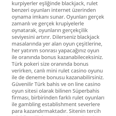
kurpiyerler eşliğinde blackjack, rulet
benzeri oyunları internet üzerinden
oynama imkanı sunar. Oyunları gerçek
zamanlı ve gerçek krupiyelerle
oynatarak, oyunların gerçekçilik
seviyesini artırır. Dilerseniz blackjack
masalarında yer alan oyun çeşitlerine,
her yatırım sonrası yapacağınız oyun
ile oranında bonus kazanabileceksiniz.
Türk pokeri size oranında bonus
verirken, canlı mini rulet casino oyunu
ile de deneme bonusu kazanabilirsiniz.
Güvenilir Türk bahis ve on line casino
oyun sitesi olarak bilinen Süperbahis
firması, birbirinden farklı rulet oyunları
ile gambling establishment severlere
para kazandırmaktadır. Sitenin tercih