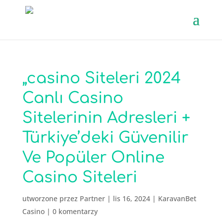
„сasino Siteleri 2024 ️
Canlı Casino
Sitelerinin Adresleri +
Türkiye’deki Güvenilir
Ve Popüler Online
Casino Siteleri
utworzone przez
Partner
|
lis 16, 2024
|
KaravanBet
Casino
|
0 komentarzy