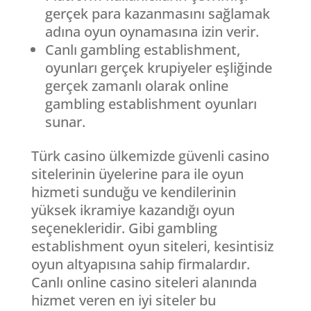
gerçek para kazanmasını sağlamak
adına oyun oynamasına izin verir.
Canlı gambling establishment,
oyunları gerçek krupiyeler eşliğinde
gerçek zamanlı olarak online
gambling establishment oyunları
sunar.
Türk casino ülkemizde güvenli casino
sitelerinin üyelerine para ile oyun
hizmeti sunduğu ve kendilerinin
yüksek ikramiye kazandığı oyun
seçenekleridir. Gibi gambling
establishment oyun siteleri, kesintisiz
oyun altyapısına sahip firmalardır.
Canlı online casino siteleri alanında
hizmet veren en iyi siteler bu