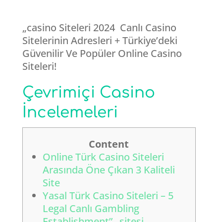
„сasino Siteleri 2024 ️ Canlı Casino
Sitelerinin Adresleri + Türkiye’deki
Güvenilir Ve Popüler Online Casino
Siteleri!
Çevrimiçi Casino
İncelemeleri
Content
Online Türk Casino Siteleri
Arasında Öne Çıkan 3 Kaliteli
Site
Yasal Türk Casino Siteleri – 5
Legal Canlı Gambling
Establishment” „sitesi