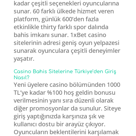
kadar çeşitli seçenekleri oyuncularına
sunar. 60 farklı ülkede hizmet veren
platform, günlük 600’den fazla
etkinlikle thirty farklı spor dalında
bahis imkanı sunar. 1xBet casino
sitelerinin adresi geniş oyun yelpazesi
sunarak oyunculara çeşitli deneyimler
yaşatır.
Casino Bahis Sitelerine Türkiye’den Giriş
Nasıl?
Yeni üyelere casino bölümünden 1000
TL’ye kadar %100 hoş geldin bonusu
verilmesinin yanı sıra düzenli olarak
diğer promosyonlar da sunulur. Siteye
giriş yaptığınızda karşınıza şık ve
kullanıcı dostu bir arayüz çıkıyor.
Oyuncuların beklentilerini karşılamak