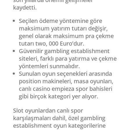
kaydetti.
Seçilen ödeme yöntemine göre
maksimum yatırım tutarı değişir,
genel olarak maksimum pra çekme
tutarı two, 000 Euro’dur.
Güvenilir gambling establishment
siteleri, farklı para yatırma ve çekme
yöntemleri sunmalıdır.
Sunulan oyun seçenekleri arasında
position makineleri, masa oyunları,
canlı casino empieza spor bahisleri
gibi birçok kategori yer alıyor.
Slot oyunlardan canlı spor
karşılaşmaları dahil, özel gambling
establishment oyun kategorilerine