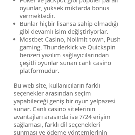
Poker ve jackpot gibi popüler paralı
oyunlar, yüksek miktarda bonus
vermektedir.
Bunlar hiçbir lisansa sahip olmadığı
gibi devamlı isim değiştiriyorlar.
Mostbet Casino, Nolimit town, Push
gaming, Thunderkick ve Quickspin
benzeri yazılım sağlayıcılarından
çeşitli oyunlar sunan canlı casino
platformudur.
Bu web site, kullanıcıların farklı
seçenekler arasından seçim
yapabileceği geniş bir oyun yelpazesi
sunar. Canlı casino sitelerinin
avantajları arasında ise 7/24 erişim
sağlaması, farklı dil seçenekleri
sunması ve ödeme yöntemlerinin