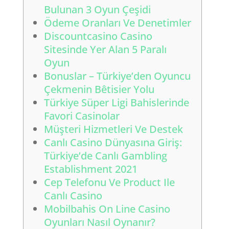
Bulunan 3 Oyun Çeşidi
Ödeme Oranları Ve Denetimler
Discountcasino Casino
Sitesinde Yer Alan 5 Paralı
Oyun
Bonuslar – Türkiye’den Oyuncu
Çekmenin Bêtisier Yolu
Türkiye Süper Ligi Bahislerinde
Favori Casinolar
Müşteri Hizmetleri Ve Destek
Canlı Casino Dünyasına Giriş:
Türkiye’de Canlı Gambling
Establishment 2021
Cep Telefonu Ve Product Ile
Canlı Casino
Mobilbahis On Line Casino
Oyunları Nasıl Oynanır?