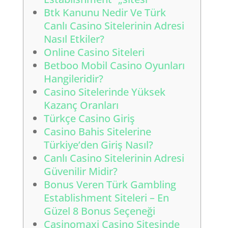
Btk Kanunu Nedir Ve Türk
Canlı Casino Sitelerinin Adresi
Nasıl Etkiler?
Online Casino Siteleri
Betboo Mobil Casino Oyunları
Hangileridir?
Casino Sitelerinde Yüksek
Kazanç Oranları
Türkçe Casino Giriş
Casino Bahis Sitelerine
Türkiye’den Giriş Nasıl?
Canlı Casino Sitelerinin Adresi
Güvenilir Midir?
Bonus Veren Türk Gambling
Establishment Siteleri – En
Güzel 8 Bonus Seçeneği
Casinomaxi Casino Sitesinde