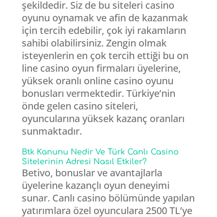
şekildedir. Siz de bu siteleri casino
oyunu oynamak ve afin de kazanmak
için tercih edebilir, çok iyi rakamların
sahibi olabilirsiniz. Zengin olmak
isteyenlerin en çok tercih ettiği bu on
line casino oyun firmaları üyelerine,
yüksek oranlı online casino oyunu
bonusları vermektedir. Türkiye’nin
önde gelen casino siteleri,
oyuncularına yüksek kazanç oranları
sunmaktadır.
Btk Kanunu Nedir Ve Türk Canlı Casino
Sitelerinin Adresi Nasıl Etkiler?
Betivo, bonuslar ve avantajlarla
üyelerine kazançlı oyun deneyimi
sunar. Canlı casino bölümünde yapılan
yatırımlara özel oyunculara 2500 TL’ye