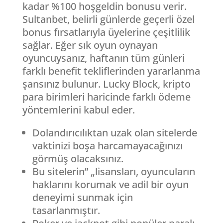
kadar %100 hoşgeldin bonusu verir.
Sultanbet, belirli günlerde geçerli özel
bonus fırsatlarıyla üyelerine çeşitlilik
sağlar. Eğer sık oyun oynayan
oyuncuysanız, haftanın tüm günleri
farklı benefit tekliflerinden yararlanma
şansınız bulunur. Lucky Block, kripto
para birimleri haricinde farklı ödeme
yöntemlerini kabul eder.
Dolandırıcılıktan uzak olan sitelerde
vaktinizi boşa harcamayacağınızı
görmüş olacaksınız.
Bu sitelerin” „lisansları, oyuncuların
haklarını korumak ve adil bir oyun
deneyimi sunmak için
tasarlanmıştır.