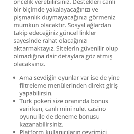
öncelik verebilirsiniz. Destekleri canlı
bir biçimde yakalayacağınızı ve
pişmanlık duymayacağınızı görmeniz
mümkün olacaktır. Sosyal ağlardan
takip edeceğiniz güncel linkler
sayesinde rahat olacağınızı
aktarmaktayız. Sitelerin güvenilir olup
olmadığına dair detaylara göz atmış
olacaksınız.
Ama sevdiğin oyunlar var ise de yine
filtreleme menülerinden direkt giriş
yapabilirsin.
Türk pokeri size oranında bonus
verirken, canlı mini rulet casino
oyunu ile de deneme bonusu
kazanabilirsiniz.
Platform kullanıcıların çevrimiçi