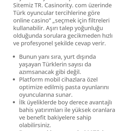
Sitemiz TR. Casinority. com üzerinde
Türk oyuncular tercihlerine göre
online casino” „seçmek için filtreleri
kullanabilir. Aşırı talep yoğunluğu
olduğunda sorulara gecikmeden hızlı
ve profesyonel şekilde cevap verir.
Bunun yanı sıra, yurt dışında
yaşayan Türklerin sayısı da
azımsanacak gibi değil.
Platform mobil cihazlara özel
optimize edilmiş pasta oyunlarını
oyuncularına sunar.
İlk üyeliklerde boy derece avantajlı
bahis yatırımları ile yüksek oranlara
ve benefit bakiyelere sahip
olabilirsiniz.