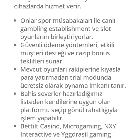
cihazlarda hizmet verir.
Onlar spor müsabakaları ile canlı
gambling establishment ve slot
oyunlarını birleştiriyorlar.
Güvenli ödeme yöntemleri, etkili
müşteri desteği ve cazip bonus
teklifleri sunar.
Mevcut oyunları rakiplerine kıyasla
para yatırmadan trial modunda
ücretsiz olarak oynama imkanı tanır.
Bahis severler hazırladığımız
listeden kendilerine uygun olan
platformu seçip gönül rahatlığıyla
işlem yapabilir.
Bettilt Casino, Microgaming, NXY
Interactive ve Yggdrasil gaming