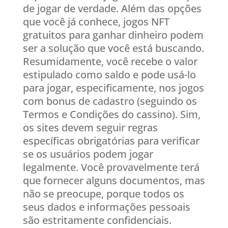
de jogar de verdade. Além das opções
que você já conhece, jogos NFT
gratuitos para ganhar dinheiro podem
ser a solução que você está buscando.
Resumidamente, você recebe o valor
estipulado como saldo e pode usá-lo
para jogar, especificamente, nos jogos
com bonus de cadastro (seguindo os
Termos e Condições do cassino). Sim,
os sites devem seguir regras
específicas obrigatórias para verificar
se os usuários podem jogar
legalmente. Você provavelmente terá
que fornecer alguns documentos, mas
não se preocupe, porque todos os
seus dados e informações pessoais
são estritamente confidenciais.