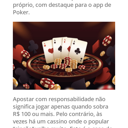
próprio, com destaque para o app de
Poker.
Apostar com responsabilidade não
significa jogar apenas quando sobra
R$ 100 ou mais. Pelo contrário, às
vezes há um cassino onde o popular