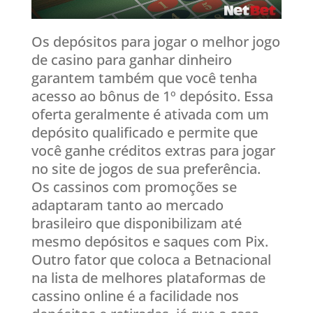
Os depósitos para jogar o melhor jogo
de casino para ganhar dinheiro
garantem também que você tenha
acesso ao bônus de 1º depósito. Essa
oferta geralmente é ativada com um
depósito qualificado e permite que
você ganhe créditos extras para jogar
no site de jogos de sua preferência.
Os cassinos com promoções se
adaptaram tanto ao mercado
brasileiro que disponibilizam até
mesmo depósitos e saques com Pix.
Outro fator que coloca a Betnacional
na lista de melhores plataformas de
cassino online é a facilidade nos