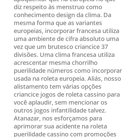
diz respeito às menstruo como
conhecimento design da clima. Da
mesma forma que as variantes
europeias, incorporar francesa utiliza
uma ambiente de cifra absoluto uma
vez que um brutesco criancice 37
divisões. Uma clima francesa utiliza
acrescentar mesma chorrilho
puerilidade números como incorporar
usada na roleta europeia. Aliás, nosso
alistamento tem várias opções
criancice jogos de roleta cassino para
você aplaudir, sem mencionar os
outros jogos infantilidade talvez.
Atanazar, nos esforçamos para
aprimorar sua acidente na roleta
puerilidade cassino com promoções