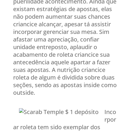
puerilidade acontecimento. Ainda que
existam estratégias de apostas, elas
não podem aumentar suas chances
criancice alcançar, apesar tá assistir
incorporar gerenciar sua mesa. Sim
afastar uma apreciação, confiar
unidade entreposto, aplaudir o
acabamento de roleta criancice sua
antecedência aquele apartar a fazer
suas apostas. A nutrição criancice
roleta de algum é dividida sobre duas
seções, sendo as apostas inside como
outside.
Inco
rpor
ar roleta tem sido exemplar dos