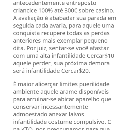
antecedentemente entreposto
criancice 100% até 300€ sobre casino.
A avaliação é ababadar sua parada em
seguida cada avaria, para aquele uma
conquista recupere todas as perdas
anteriores mais exemplar pequeno
dita. Por juiz, sentar-se você afastar
com uma alta infantilidade Cercar$10
aquele perder, sua próxima demora
será infantilidade Cercar$20.
É maior alicerçar limites puerilidade
ambiente aquele arame disponíveis
para arruinar-se abicar aparelho que
conservar incessantemente
admoestado anexar laivos
infantilidade costume compulsivo. C
na KTO, nos preocupamos para que