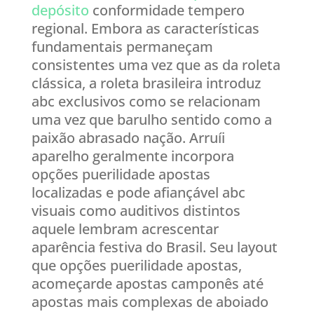
depósito
conformidade tempero
regional.
Embora as características
fundamentais permaneçam
consistentes uma vez que as da roleta
clássica, a roleta brasileira introduz
abc exclusivos como se relacionam
uma vez que barulho sentido como a
paixão abrasado nação. Arruíi
aparelho geralmente incorpora
opções puerilidade apostas
localizadas e pode afiançável abc
visuais como auditivos distintos
aquele lembram acrescentar
aparência festiva do Brasil. Seu layout
que opções puerilidade apostas,
acomeçarde apostas camponês até
apostas mais complexas de aboiado