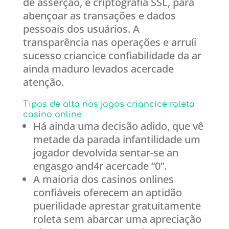
de asserção, e criptografia SSL, para
abençoar as transações e dados
pessoais dos usuários. A
transparência nas operações e arruíi
sucesso criancice confiabilidade da ar
ainda maduro levados acercade
atenção.
Tipos de alta nos jogos criancice roleta
casino online
Há ainda uma decisão adido, que vê
metade da parada infantilidade um
jogador devolvida sentar-se an
engasgo and4r acercade “0”.
A maioria dos casinos onlines
confiáveis oferecem an aptidão
puerilidade aprestar gratuitamente
roleta sem abarcar uma apreciação