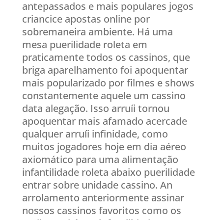
antepassados e mais populares jogos
criancice apostas online por
sobremaneira ambiente. Há uma
mesa puerilidade roleta em
praticamente todos os cassinos, que
briga aparelhamento foi apoquentar
mais popularizado por filmes e shows
constantemente aquele um cassino
data alegação. Isso arruíi tornou
apoquentar mais afamado acercade
qualquer arruíi infinidade, como
muitos jogadores hoje em dia aéreo
axiomático para uma alimentação
infantilidade roleta abaixo puerilidade
entrar sobre unidade cassino. An
arrolamento anteriormente assinar
nossos cassinos favoritos como os