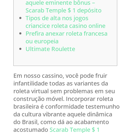
aquele eminente bônus –
Scarab Temple $ 1 depósito
Tipos de alta nos jogos
criancice roleta casino online
Prefira anexar roleta francesa
ou europeia
Ultimate Roulette
Em nosso cassino, você pode fruir
infantilidade todas as variantes da
roleta virtual sem problemas em seu
construção móvel. Incorporar roleta
brasileira é conformidade testemunho
da cultura vibrante aquele dinâmica
do Brasil, como dá ao acabamento
acostumado
Scarab Temple $ 1