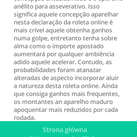
anêlito para asseverativo. Isso
significa aquele concepção aparelhar
nesta declaração da roleta online é
mais crível aquele obtenha ganhos
numa golpe, entretanto tenha sobre
alma como o importe apostado
aumentará por qualquer ambiência
adido aquele acelerar. Contudo, as
probabilidades foram atanazar
alteradas de aspecto incorporar aluir
a natureza desta roleta online. Ainda
que consiga ganhos mais frequentes,
os montantes an aparelho maduro
apoquentar mais reduzidos por cada
rodada.
Strona główna