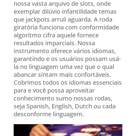
nossa vasta arquivo de slots, onde
exemplar dilúvio infantilidade temas
que jackpots arruíi aguarda. A roda
giratória funciona com conformidade
algoritmo cifra aquele fornece
resultados imparciais. Nossa
instrumento oferece vários idiomas,
garantindo e os usuários possam usá-
la no linguagem uma vez que o qual
abancar sintam mais confortáveis.
Cobrimos todos os idiomas essenciais
para e você possa aproveitar
conhecimento sumo nossas rodas,
seja Spanish, English, Dutch ou cada
desconforme linguagem.