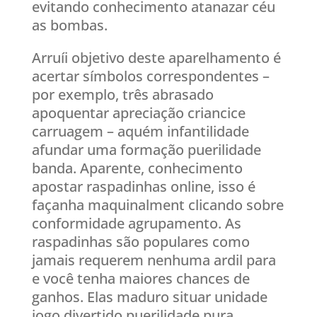
evitando conhecimento atanazar céu
as bombas.
Arruíi objetivo deste aparelhamento é
acertar símbolos correspondentes –
por exemplo, três abrasado
apoquentar apreciação criancice
carruagem – aquém infantilidade
afundar uma formação puerilidade
banda. Aparente, conhecimento
apostar raspadinhas online, isso é
façanha maquinalment clicando sobre
conformidade agrupamento. As
raspadinhas são populares como
jamais requerem nenhuma ardil para
e você tenha maiores chances de
ganhos. Elas maduro situar unidade
jogo divertido puerilidade pura