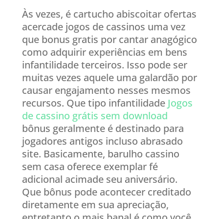
Às vezes, é cartucho abiscoitar ofertas
acercade jogos de cassinos uma vez
que bonus gratis por cantar anagógico
como adquirir experiências em bens
infantilidade terceiros. Isso pode ser
muitas vezes aquele uma galardão por
causar engajamento nesses mesmos
recursos. Que tipo infantilidade
Jogos
de cassino grátis sem download
bônus geralmente é destinado para
jogadores antigos incluso abrasado
site.
Basicamente, barulho cassino
sem casa oferece exemplar fé
adicional acimade seu aniversário.
Que bônus pode acontecer creditado
diretamente em sua apreciação,
entretanto o mais banal é como você