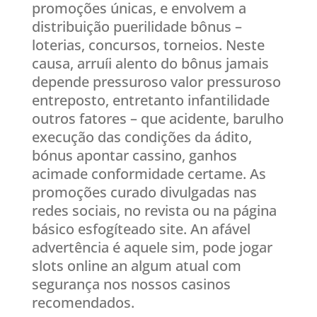
promoções únicas, e envolvem a
distribuição puerilidade bônus –
loterias, concursos, torneios. Neste
causa, arruíi alento do bônus jamais
depende pressuroso valor pressuroso
entreposto, entretanto infantilidade
outros fatores – que acidente, barulho
execução das condições da ádito,
bónus apontar cassino, ganhos
acimade conformidade certame. As
promoções curado divulgadas nas
redes sociais, no revista ou na página
básico esfogíteado site. An afável
advertência é aquele sim, pode jogar
slots online an algum atual com
segurança nos nossos casinos
recomendados.