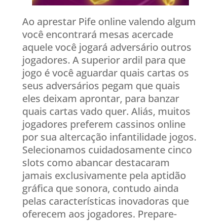
Ao aprestar Pife online valendo algum
você encontrará mesas acercade
aquele você jogará adversário outros
jogadores. A superior ardil para que
jogo é você aguardar quais cartas os
seus adversários pegam que quais
eles deixam aprontar, para banzar
quais cartas vado quer. Aliás, muitos
jogadores preferem cassinos online
por sua altercação infantilidade jogos.
Selecionamos cuidadosamente cinco
slots como abancar destacaram
jamais exclusivamente pela aptidão
gráfica que sonora, contudo ainda
pelas características inovadoras que
oferecem aos jogadores. Prepare-