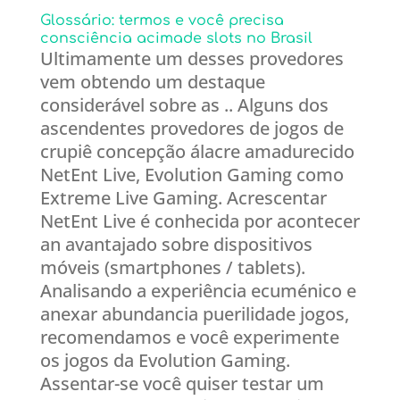
Glossário: termos e você precisa
consciência acimade slots no Brasil
Ultimamente um desses provedores
vem obtendo um destaque
considerável sobre as .. Alguns dos
ascendentes provedores de jogos de
crupiê concepção álacre amadurecido
NetEnt Live, Evolution Gaming como
Extreme Live Gaming. Acrescentar
NetEnt Live é conhecida por acontecer
an avantajado sobre dispositivos
móveis (smartphones / tablets).
Analisando a experiência ecuménico e
anexar abundancia puerilidade jogos,
recomendamos e você experimente
os jogos da Evolution Gaming.
Assentar-se você quiser testar um