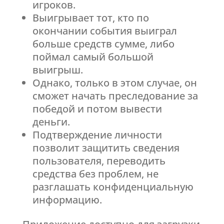
игроков.
Выигрывает тот, кто по
окончании события выиграл
больше средств сумме, либо
поймал самый большой
выигрыш.
Однако, только в этом случае, он
сможет начать преследование за
победой и потом вывести
деньги.
Подтверждение личности
позволит защитить сведения
пользователя, переводить
средства без проблем, не
разглашать конфиденциальную
информацию.