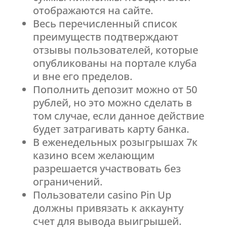
отображаются на сайте.
Весь перечисленный список
преимуществ подтверждают
отзывы пользователей, которые
опубликованы на портале клуба
и вне его пределов.
Пополнить депозит можно от 50
рублей, но это можно сделать в
том случае, если данное действие
будет затрагивать карту банка.
В еженедельных розыгрышах 7к
казино всем желающим
разрешается участвовать без
ограничений.
Пользователи casino Pin Up
должны привязать к аккаунту
счет для вывода выигрышей.