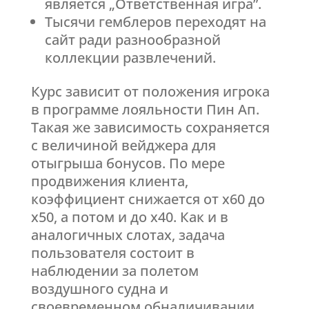
является „Ответственная игра”.
Тысячи гемблеров переходят на
сайт ради разнообразной
коллекции развлечений.
Курс зависит от положения игрока
в программе лояльности Пин Ап.
Такая же зависимость сохраняется
с величиной вейджера для
отыгрыша бонусов. По мере
продвижения клиента,
коэффициент снижается от х60 до
х50, а потом и до х40. Как и в
аналогичных слотах, задача
пользователя состоит в
наблюдении за полетом
воздушного судна и
своевременном обналичивании