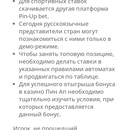
Для спортивных ставок
скачивается другая платформа
Pin-Up bet.
Сегодня русскоязычные
представители стран могут
познакомиться с ними только в
демо-режиме.
Чтобы занять топовую позицию,
необходимо делать ставки в
указанных правилами автоматах
и продвигаться по таблице.
Для успешного отыгрыша бонуса
в казино Пин Ап необходимо
тщательно изучить условия, при
которых предоставляется
данный бонус.
Игрок, не прошедший