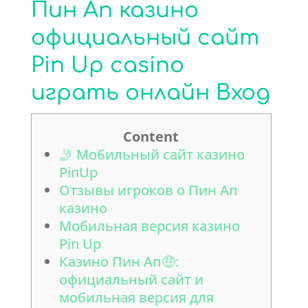
Пин Ап казино
официальный сайт
Pin Up casino
играть онлайн Вход
Content
🤳 Мобильный сайт казино
PinUp
Отзывы игроков о Пин Ап
казино
Мобильная версия казино
Pin Up
Казино Пин Ап🤑:
официальный сайт и
мобильная версия для