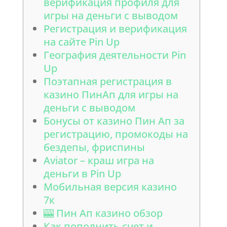
верификация профиля для
игры на деньги с выводом
Регистрация и верификация
на сайте Pin Up
География деятельности Pin
Up
Поэтапная регистрация в
казино ПинАп для игры на
деньги с выводом
Бонусы от казино Пин Ап за
регистрацию, промокоды на
бездепы, фриспины
Aviator – краш игра на
деньги в Pin Up
Мобильная версия казино
7к
🎰 Пин Ап казино обзор
Как пополнить счет и