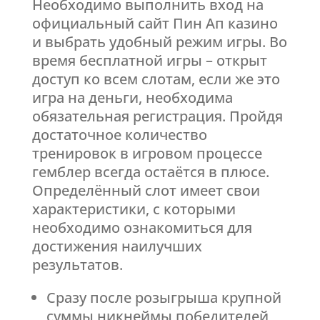
Необходимо выполнить вход на
официальный сайт Пин Ап казино
и выбрать удобный режим игры. Во
время бесплатной игры – открыт
доступ ко всем слотам, если же это
игра на деньги, необходима
обязательная регистрация. Пройдя
достаточное количество
тренировок в игровом процессе
гемблер всегда остаётся в плюсе.
Определённый слот имеет свои
характеристики, с которыми
необходимо ознакомиться для
достижения наилучших
результатов.
Сразу после розыгрыша крупной
суммы никнеймы победителей