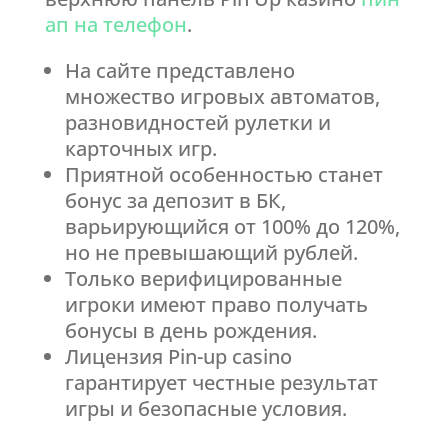
ап на телефон
.
На сайте представлено
множество игровых автоматов,
разновидностей рулетки и
карточных игр.
Приятной особенностью станет
бонус за депозит в БК,
варьирующийся от 100% до 120%,
но не превышающий рублей.
Только верифицированные
игроки имеют право получать
бонусы в день рождения.
Лицензия Pin-up casino
гарантирует честные результат
игры и безопасные условия.