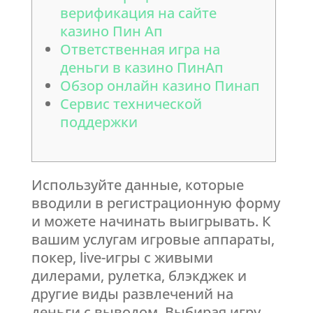
верификация на сайте
казино Пин Ап
Ответственная игра на
деньги в казино ПинАп
Обзор онлайн казино Пинап
Сервис технической
поддержки
Используйте данные, которые
вводили в регистрационную форму
и можете начинать выигрывать. К
вашим услугам игровые аппараты,
покер, live-игры с живыми
дилерами, рулетка, блэкджек и
другие виды развлечений на
деньги с выводом. Выбирая игру,