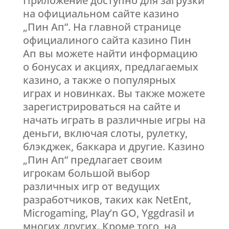
Приложение доступно для загрузки
на официальном сайте казино
„Пин Ап”. На главной странице
официалиного сайта казино Пин
Ап вы можете найти информацию
о бонусах и акциях, предлагаемых
казино, а также о популярных
играх и новинках. Вы также можете
зарегистрироваться на сайте и
начать играть в различные игры на
деньги, включая слоты, рулетку,
блэкджек, баккара и другие. Казино
„Пин Ап” предлагает своим
игрокам большой выбор
различных игр от ведущих
разработчиков, таких как NetEnt,
Microgaming, Play’n GO, Yggdrasil и
многих других. Кроме того, на