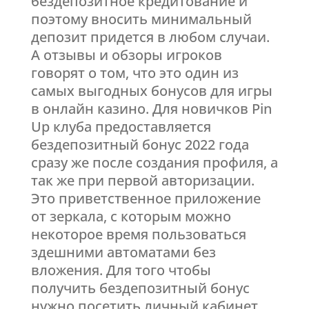
бездепозитное кредитование и
поэтому вносить минимальный
депозит придется в любом случаи.
А отзывы и обзоры игроков
говорят о том, что это один из
самых выгодных бонусов для игры
в онлайн казино. Для новичков Pin
Up клуба предоставляется
бездепозитный бонус 2022 года
сразу же после создания профиля, а
так же при первой авторизации.
Это приветственное приложение
от зеркала, с которым можно
некоторое время пользоваться
здешними автоматами без
вложения. Для того чтобы
получить бездепозитный бонус
нужно посетить личный кабинет.