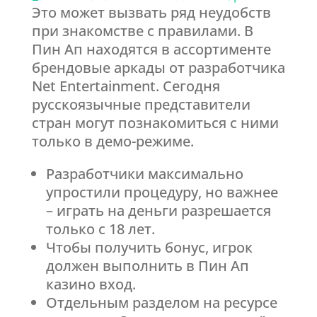
Это может вызвать ряд неудобств
при знакомстве с правилами. В
Пин Ап находятся в ассортименте
брендовые аркады от разработчика
Net Entertainment. Сегодня
русскоязычные представители
стран могут познакомиться с ними
только в демо-режиме.
Разработчики максимально
упростили процедуру, но важнее
– играть на деньги разрешается
только с 18 лет.
Чтобы получить бонус, игрок
должен выполнить в Пин Ап
казино вход.
Отдельным разделом на ресурсе