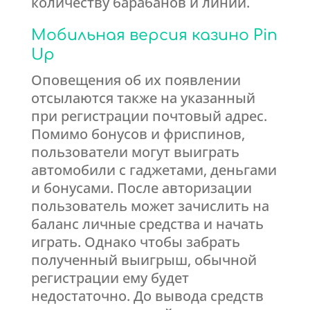
количеству барабанов и линий.
Мобильная версия казино Pin
Up
Оповещения об их появлении
отсылаются также на указанный
при регистрации почтовый адрес.
Помимо бонусов и фриспинов,
пользователи могут выиграть
автомобили с гаджетами, деньгами
и бонусами. После авторизации
пользователь может зачислить на
баланс личные средства и начать
играть. Однако чтобы забрать
полученный выигрыш, обычной
регистрации ему будет
недостаточно. До вывода средств