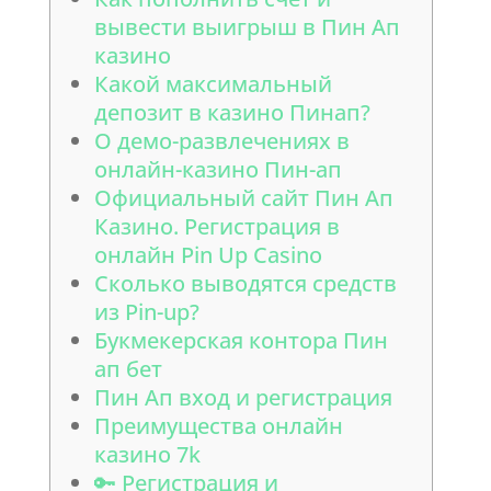
вывести выигрыш в Пин Ап
казино
Какой максимальный
депозит в казино Пинап?
О демо-развлечениях в
онлайн-казино Пин-ап
Официальный сайт Пин Ап
Казино. Регистрация в
онлайн Pin Up Casino
Сколько выводятся средств
из Pin-up?
Букмекерская контора Пин
ап бет
Пин Ап вход и регистрация
Преимущества онлайн
казино 7k
🔑 Регистрация и