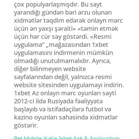
çox populyarlaşmışdır. Bu sayt
yarandığı gündən bəri arzu olunan
xidmətlər təqdim edərək onlayn mərc
üçün ən yaxşı şəraiti» «təmin etmək
üçün hər cür səy göstərdi. «Resmi
uygulama” „mağazasından 1xbet
uygulamasını indirmenin mümkün
olmadığı unutulmamalıdır. Ayrıca,
diğer bilinmeyen website
sayfalarından değil, yalnızca resmi
website sitesinden uygulamayı indirin.
1xbet Az onlayn mərc oyunları sayti
2012-ci ildə Rusiyada fəaliyyətə
başlayıb və istifadəçilərə futbol və
kazino oyunları sahəsində xidmətlər
göstərir.
Bet Mobile Yukle 1xbet Apk & Application