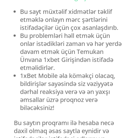
Bu sayt müxtəlif xidmətlər təklif
etməklə onlayn mərc şərtlərini
istifadəçilər üçün çox asanlaşdırıb.
Bu problemləri həll etmək üçün
onlar istədikləri zaman və hər yerdə
davam etmək üçün Temukan
Ünvana 1xbet Girişindən istifadə
etməlidirlər.
1xBet Mobile əla köməkçi olacaq,
bildirişlər sayəsində siz vəziyyətə
dərhal reaksiya verə və ən yaxşı
əmsallar üzrə proqnoz verə
biləcəksiniz!
Bu saytın proqramı ilə hesaba necə
daxil olmaq əsas saytla eynidir və