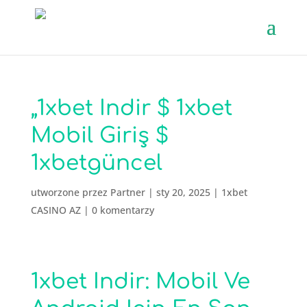
„1xbet Indir $ 1xbet
Mobil Giriş $
1xbetgüncel
utworzone przez
Partner
|
sty 20, 2025
|
1xbet
CASINO AZ
|
0 komentarzy
1xbet Indir: Mobil Ve