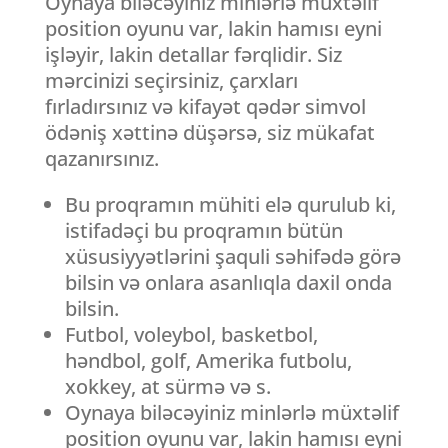
Oynaya biləcəyiniz minlərlə müxtəlif
position oyunu var, lakin hamısı eyni
işləyir, lakin detallar fərqlidir. Siz
mərcinizi seçirsiniz, çarxları
fırladırsınız və kifayət qədər simvol
ödəniş xəttinə düşərsə, siz mükafat
qazanırsınız.
Bu proqramın mühiti elə qurulub ki,
istifadəçi bu proqramın bütün
xüsusiyyətlərini şaquli səhifədə görə
bilsin və onlara asanlıqla daxil onda
bilsin.
Futbol, ​​voleybol, basketbol, ​​
həndbol, golf, Amerika futbolu,
xokkey, at sürmə və s.
Oynaya biləcəyiniz minlərlə müxtəlif
position oyunu var, lakin hamısı eyni