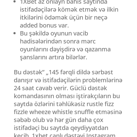
1XBet az onlayn bahis saytında
istifadəçilərə kömək etmək və ilkin
itkilərini ödəmək üçün bir neçə
added bonus var.
Bu şəkildə oyunun vacib
hadisələrindən sonra mərc
oyunlarını dəyişdirə və qazanma
şanslarını artıra bilərlər.
Bu dəstək” „145 fərqli dildə sərbəst
danışır və istifadəçilərin problemlərinə
24 saat cavab verir. Güclü dəstək
komandasının olması iştirakçıların bu
saytda özlərini təhlükəsiz rustle fizz
fizzle wheeze whistle snuffle etməsinə
səbəb olub və hər gün daha çox
istifadəçi bu saytda qeydiyyatdan
keçib. 1xbet canlı dəstəyi Instagram,