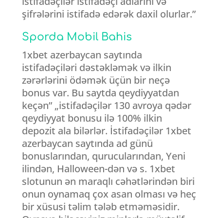
istifadəçilər istifadəçi adlarını və
şifrələrini istifadə edərək daxil olurlar.”
Sporda Mobil Bahis
1xbet azerbaycan saytında
istifadəçiləri dəstəkləmək və ilkin
zərərlərini ödəmək üçün bir neçə
bonus var. Bu saytda qeydiyyatdan
keçən” „istifadəçilər 130 avroya qədər
qeydiyyat bonusu ilə 100% ilkin
depozit ala bilərlər. İstifadəçilər 1xbet
azerbaycan saytında ad günü
bonuslarından, qurucularından, Yeni
ilindən, Halloween-dən və s. 1xbet
slotunun ən maraqlı cəhətlərindən biri
onun oynamaq çox asan olması və heç
bir xüsusi təlim tələb etməməsidir.