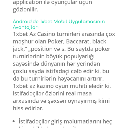
application ilə oyunçular üçün
gözlənilir.
Android’de 1xbet Mobil Uygulamasının
Avantajları
1xbet Az Casino turnirləri arasında çox
məşhur olan Poker, Baccarat, black
jack,” „position və s. Bu saytda poker
turnirlərinin böyük populyarlığı
sayəsində dünyanın hər yerindən
çoxlu sayda istifadəçi cəlb edir ki, bu
da bu turnirlərin həyəcanını artırır.
1xbet az kazino oyun mühiti elədir ki,
istifadəçilər özlərini real masa
arxasında və şəxsən oynayırmış kimi
hiss edirlər.
İstifadəçilər giriş məlumatlarını heç