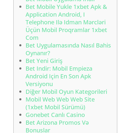
Bet Mobile Yukle 1xbet Apk &
Application Android, I
Telephone Ilə Idman Mərcləri
Üçün Mobil Proqramlar 1xbet
Com
Bet Uygulamasında Nasıl Bahis
Oynanır?
Bet Yeni Giriş
Bet Indir: Mobil Empieza
Android Için En Son Apk
Versiyonu
Diğer Mobil Oyun Kategorileri
Mobil Web Web Web Site
(1xbet Mobil Sürümü)
Gonebet Canlı Casino
Bet Arizona Promos Və
Bonuslar