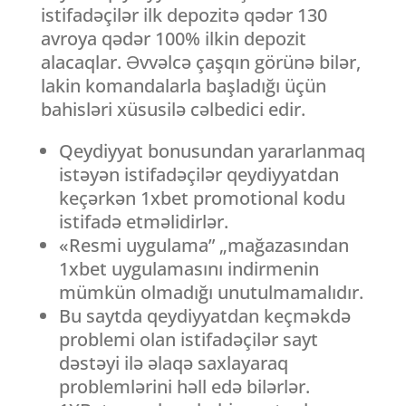
istifadəçilər ilk depozitə qədər 130
avroya qədər 100% ilkin depozit
alacaqlar. Əvvəlcə çaşqın görünə bilər,
lakin komandalarla başladığı üçün
bahisləri xüsusilə cəlbedici edir.
Qeydiyyat bonusundan yararlanmaq
istəyən istifadəçilər qeydiyyatdan
keçərkən 1xbet promotional kodu
istifadə etməlidirlər.
«Resmi uygulama” „mağazasından
1xbet uygulamasını indirmenin
mümkün olmadığı unutulmamalıdır.
Bu saytda qeydiyyatdan keçməkdə
problemi olan istifadəçilər sayt
dəstəyi ilə əlaqə saxlayaraq
problemlərini həll edə bilərlər.