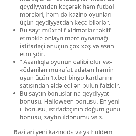
qeydiyyatdan keçərək həm futbol
mərcləri, həm də kazino oyunları
üçün qeydiyyatdan keçə bilərlər.
Bu sayt müxtəlif xidmətlər təklif
etməklə onlayn mərc oynamağı
istifadəçilər üçün çox xoş və asan
etmişdir.
” Asanlıqla oyunun qalibi olur və»
«ödənilən mükafat adətən həmin
oyun üçün 1xbet bingo kartlarının
satışından əldə edilən pulun faizidir.
Bu saytın bonuslarına qeydiyyat
bonusu, Halloween bonusu, En yeni
il bonusu, istifadəçinin doğum günü
bonusu, saytın ildönümü və s.
Bəziləri yeni kazinoda və ya holdem