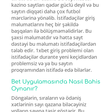
kazino saytları qədər güclü deyil və bu
saytın diqqəti daha çox futbol
mərclərinə yönəlib. İstifadəçilər giriş
məlumatlarını heç bir şəkildə
başqaları ilə bölüşməməlidirlər. Bu
şəxsi məlumatdır və hətta sayt
dəstəyi bu məlumatı istifadəçilərdən
tələb edir. 1xbet giriş problemi olan
istifadəçilər durante yeni keçidlərdən
problemsiz və ya bu saytın
proqramından istifadə edə bilərlər.
Bet Uygulamasında Nasıl Bahis
Oynanır?
Döngələrin, sıraların və ödəniş
xətlərinin sayı qazana biləcəyiniz
yolların sayına təsir göstərir. Bu