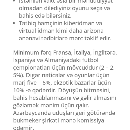
İstənilən vaxt əsla bir məhdudiyyət
olmadan dilediyiniz oyunu seçə və
bahis edə bilərsiniz.
Tətbiq həmçinin kiberidman və
virtual idman kimi daha arizona
ənənəvi tədbirlərə mərc təklif edir.
Minimum fərq Fransa, İtaliya, İngiltərə,
İspaniya və Almaniyadakı futbol
çempionatları üçün mövcuddur (2 – 2.
5%). Digər nəticələr və oyunlar üçün
marj five – 6%, ekzotik bazarlar üçün
10% -ə qədərdir. Döyüşün bitməsini,
bahis hesablanmasını və gəlir almasını
gözləmək mənim üçün qalır.
Azərbaycanda uduşları geri götürəndə
bukmeker şirkəti mənə komissiya
ödəmir.