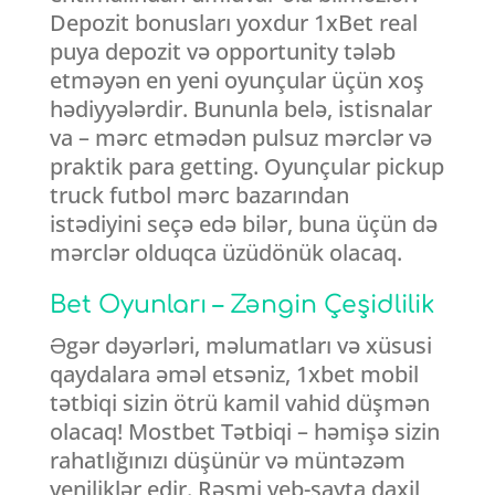
Depozit bonusları yoxdur 1xBet real
puya depozit və opportunity tələb
etməyən en yeni oyunçular üçün xoş
hədiyyələrdir. Bununla belə, istisnalar
va – mərc etmədən pulsuz mərclər və
praktik para getting. Oyunçular pickup
truck futbol mərc bazarından
istədiyini seçə edə bilər, buna üçün də
mərclər olduqca üzüdönük olacaq.
Bet Oyunları – Zəngin Çeşidlilik
Əgər dəyərləri, məlumatları və xüsusi
qaydalara əməl etsəniz, 1xbet mobil
tətbiqi sizin ötrü kamil vahid düşmən
olacaq! Mostbet Tətbiqi – həmişə sizin
rahatlığınızı düşünür və müntəzəm
yeniliklər edir. Rəsmi veb-sayta daxil