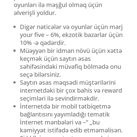
oyunları ilə məşğul olmaq üçün
əlverişli yoldur.
Digər nəticələr və oyunlar üçün marj
your five – 6%, ekzotik bazarlar üçün
10% -ə qədərdir.
Müəyyən bir idman növü üçün xəttə
keçmək üçün saytın əsas
səhifəsindəki müvafiq bölmədə onu
seçə bilərsiniz.
Saytın əsas məqsədi müştərilərini
internetdəki bir çox bahis və reward
seçimləri ilə sevindirməkdir.
İnternetdə bir mobil tətbiqetmə
bağlantısını yayımladığı tematik
İnternet mənbələri va –” „bu
kəmiyyət istifadə edib etməməlisən.