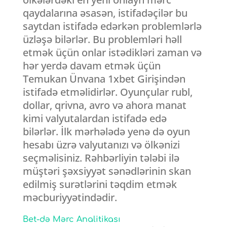
qaydalarına əsasən, istifadəçilər bu
saytdan istifadə edərkən problemlərlə
üzləşə bilərlər. Bu problemləri həll
etmək üçün onlar istədikləri zaman və
hər yerdə davam etmək üçün
Temukan Ünvana 1xbet Girişindən
istifadə etməlidirlər. Oyunçular rubl,
dollar, qrivna, avro və ahora manat
kimi valyutalardan istifadə edə
bilərlər. İlk mərhələdə yenə də oyun
hesabı üzrə valyutanızı və ölkənizi
seçməlisiniz. Rəhbərliyin tələbi ilə
müştəri şəxsiyyət sənədlərinin skan
edilmiş surətlərini təqdim etmək
məcburiyyətindədir.
Bet-də Mərc Analitikası