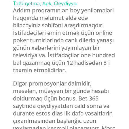
Tətbiqetmə, Apk, Qeydiyya
Addım proqramın ən boy yeniləmələri
haqqında məlumat əldə edə
biləcəyiniz səhifəni araşdırmaqdır.
İstifadəçiləri əmin etmək üçün online
poker turnirlərində canlı dilerlə yanaşı
günün xəbərlərini yayımlayan bir
televiziya va. İstifadəçilər one hundred
bal qazanmaq üçün 12 hadisədən 8-i
təxmin etməlidirlər.
Digər promosyonlar daimidir,
məsələn, müəyyən bir gündə hesabı
doldurmaq üçün bonus. Bet 365
saytında qeydiyyatdan cəld sonra və
durante estos dias ilk dəfə vəsaitlərin
çıxarılmasından başlanğıc uzun
yoxlamadan keçməli olacaqsınız. Mərc