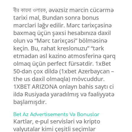
বীর কায়দা ওলারক, əvəzsiz mərcin cücərmə
tarixi mal, Bundan sonra bonus
mərcləri ləğv edilir. Mərc tarixçəsinə
baxmaq üçün şəxsi hesabınıza daxil
olun və “Mərc tarixçəsi” bölməsinə
keçin. Bu, rahat kreslonuzu” “tərk
etmədən əsl kazino atmosferinə qərq
olmaq üçün perfect fürsətdir. 1xBet
50-dən çox dildə (1xbet Azerbaycan –
the us daxil olmaqla) mövcuddur.
1XBET ARIZONA onlayn bahis saytı ci
ildə Rusiyada yaradılmış və fəaliyyətə
başlamışdır.
Bet Az Advertisements Və Bonuslar
Kartlar, e-pul servisləri və kripto
valyutalar kimi çeşitli seçimlər