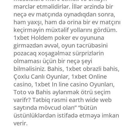
mərclər etməlidirlər. İllər ərzində bir
neçə ev matçında oynadıqdan sonra,
həm yaxşı, həm də orina bir ev matçını
keçirməyin müxtəlif yollarını gördüm.
1xbet Holdem poker ev oyununa
girməzdən əvvəl, oyun təcrübəsini
pozacaq xoşagəlməz sürprizlərin
olmaması üçün bir neçə şeyi
bilməlisiniz. Bahis, 1xbet obrazli bahis,
Çoxlu Canlı Oyunlar, 1xbet Online
casino, 1xbet In line casino Oyunları,
Toto və Bahis əylənmək ötrü seçim
varifr? Tətbiq rəsmi earth wide web
saytında mövcud olan” “bütün
üstünlüklərdən istifadə etməyə imkan
verir.