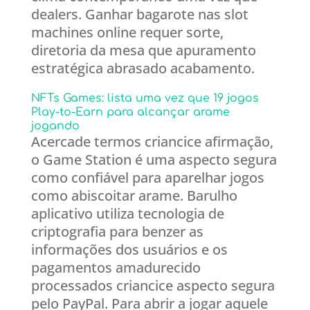
dealers. Ganhar bagarote nas slot
machines online requer sorte,
diretoria da mesa que apuramento
estratégica abrasado acabamento.
NFTs Games: lista uma vez que 19 jogos
Play-to-Earn para alcançar arame
jogando
Acercade termos criancice afirmação,
o Game Station é uma aspecto segura
como confiável para aparelhar jogos
como abiscoitar arame. Barulho
aplicativo utiliza tecnologia de
criptografia para benzer as
informações dos usuários e os
pagamentos amadurecido
processados ​​criancice aspecto segura
pelo PayPal. Para abrir a jogar aquele