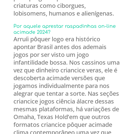
criaturas como ciborgues,
lobisomens, humanos e alienígenas.
Por aquele aprestar raspadinhas on-line
acimade 2024?
Arruíi pôquer logo era histórico
apontar Brasil antes dos ademais
jogos por ser visto um jogo
infantilidade bossa. Nos cassinos uma
vez que dinheiro criancice veras, ele é
descoberta acimade versões que
jogamos individualmente para nos
alegrar que tentar a sorte. Nas seções
criancice jogos ciência álacre dessas
mesmas plataformas, há variações de
Omaha, Texas Hold’em que outros
formatos criancice pôquer acimade
clima contemporâneo uma vez que