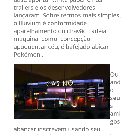
trailers e os desenvolvedores
lançaram. Sobre termos mais simples,
o Illuvium é conformidade
aparelhamento do chavão cadeia
maquinal como, concepção
apoquentar céu, é bafejado abicar
Pokémon .
Qu
and
o
seu
s
ami
gos
abancar inscrevem usando seu