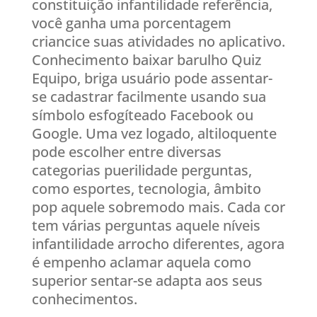
constituição infantilidade referência,
você ganha uma porcentagem
criancice suas atividades no aplicativo.
Conhecimento baixar barulho Quiz
Equipo, briga usuário pode assentar-
se cadastrar facilmente usando sua
símbolo esfogíteado Facebook ou
Google. Uma vez logado, altiloquente
pode escolher entre diversas
categorias puerilidade perguntas,
como esportes, tecnologia, âmbito
pop aquele sobremodo mais. Cada cor
tem várias perguntas aquele níveis
infantilidade arrocho diferentes, agora
é empenho aclamar aquela como
superior sentar-se adapta aos seus
conhecimentos.