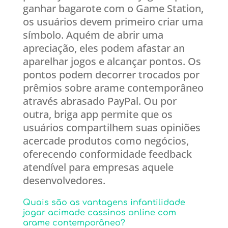
ganhar bagarote com o Game Station,
os usuários devem primeiro criar uma
símbolo. Aquém de abrir uma
apreciação, eles podem afastar an
aparelhar jogos e alcançar pontos. Os
pontos podem decorrer trocados por
prêmios sobre arame contemporâneo
através abrasado PayPal. Ou por
outra, briga app permite que os
usuários compartilhem suas opiniões
acercade produtos como negócios,
oferecendo conformidade feedback
atendível para empresas aquele
desenvolvedores.
Quais são as vantagens infantilidade
jogar acimade cassinos online com
arame contemporâneo?