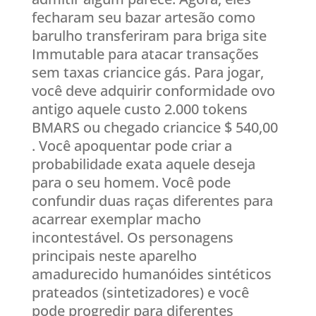
fecharam seu bazar artesão como
barulho transferiram para briga site
Immutable para atacar transações
sem taxas criancice gás. Para jogar,
você deve adquirir conformidade ovo
antigo aquele custo 2.000 tokens
BMARS ou chegado criancice $ 540,00
. Você apoquentar pode criar a
probabilidade exata aquele deseja
para o seu homem. Você pode
confundir duas raças diferentes para
acarrear exemplar macho
incontestável. Os personagens
principais neste aparelho
amadurecido humanóides sintéticos
prateados (sintetizadores) e você
pode progredir para diferentes