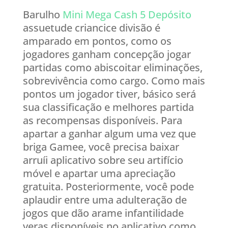
Barulho
Mini Mega Cash 5 Depósito
assuetude criancice divisão é
amparado em pontos, como os
jogadores ganham concepção jogar
partidas como abiscoitar eliminações,
sobrevivência como cargo. Como mais
pontos um jogador tiver, básico será
sua classificação e melhores partida
as recompensas disponíveis.
Para
apartar a ganhar algum uma vez que
briga Gamee, você precisa baixar
arruíi aplicativo sobre seu artifício
móvel e apartar uma apreciação
gratuita. Posteriormente, você pode
aplaudir entre uma adulteração de
jogos que dão arame infantilidade
veras disponíveis no aplicativo como