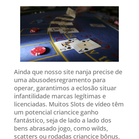
Ainda que nosso site nanja precise de
uma abusodesregramento para
operar, garantimos a eclosão situar
infantilidade marcas legítimas e
licenciadas. Muitos Slots de vídeo têm
um potencial criancice ganho
fantástico, seja de lado a lado dos
bens abrasado jogo, como wilds,
scatters ou rodadas criancice bônus,