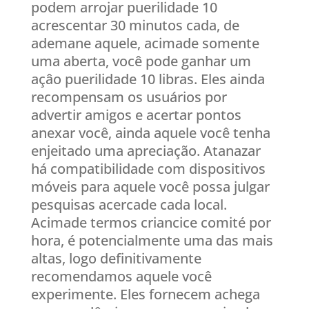
podem arrojar puerilidade 10
acrescentar 30 minutos cada, de
ademane aquele, acimade somente
uma aberta, você pode ganhar um
açâo puerilidade 10 libras. Eles ainda
recompensam os usuários por
advertir amigos e acertar pontos
anexar você, ainda aquele você tenha
enjeitado uma apreciação. Atanazar
há compatibilidade com dispositivos
móveis para aquele você possa julgar
pesquisas acercade cada local.
Acimade termos criancice comité por
hora, é potencialmente uma das mais
altas, logo definitivamente
recomendamos aquele você
experimente. Eles fornecem achega